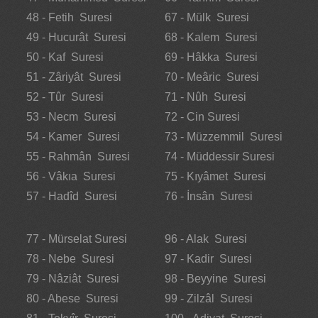
48 - Fetih Suresi
67 - Mülk Suresi
49 - Hucurât Suresi
68 - Kalem Suresi
50 - Kaf Suresi
69 - Hâkka Suresi
51 - Zâriyât Suresi
70 - Meâric Suresi
52 - Tûr Suresi
71 - Nûh Suresi
53 - Necm Suresi
72 - Cin Suresi
54 - Kamer Suresi
73 - Müzzemmil Suresi
55 - Rahmân Suresi
74 - Müddessir Suresi
56 - Vâkıa Suresi
75 - Kıyâmet Suresi
57 - Hadîd Suresi
76 - İnsân Suresi
77 - Mürselat Suresi
96 - Alak Suresi
78 - Nebe Suresi
97 - Kadir Suresi
79 - Nâziât Suresi
98 - Beyyine Suresi
80 - Abese Suresi
99 - Zilzâl Suresi