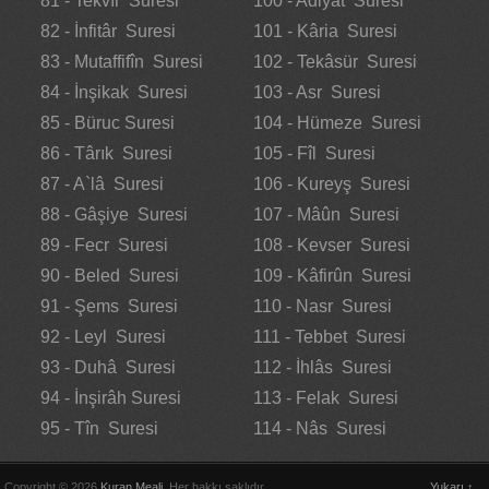
81 - Tekvîr Suresi
100 - Adiyat Suresi
82 - İnfitâr Suresi
101 - Kâria Suresi
83 - Mutaffifîn Suresi
102 - Tekâsür Suresi
84 - İnşikak Suresi
103 - Asr Suresi
85 - Büruc Suresi
104 - Hümeze Suresi
86 - Târık Suresi
105 - Fîl Suresi
87 - A`lâ Suresi
106 - Kureyş Suresi
88 - Gâşiye Suresi
107 - Mâûn Suresi
89 - Fecr Suresi
108 - Kevser Suresi
90 - Beled Suresi
109 - Kâfirûn Suresi
91 - Şems Suresi
110 - Nasr Suresi
92 - Leyl Suresi
111 - Tebbet Suresi
93 - Duhâ Suresi
112 - İhlâs Suresi
94 - İnşirâh Suresi
113 - Felak Suresi
95 - Tîn Suresi
114 - Nâs Suresi
Copyright © 2026
Kuran Meali
. Her hakkı saklıdır.
Yukarı ↑