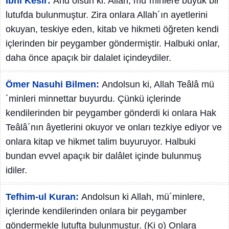
İbni Kesir:
And olsun ki: Allah, mü´minlere büyük bir
lutufda bulunmuştur. Zira onlara Allah´ın ayetlerini
okuyan, teskiye eden, kitab ve hikmeti öğreten kendi
içlerinden bir peygamber göndermiştir. Halbuki onlar,
daha önce apaçık bir dalalet içindeydiler.
Ömer Nasuhi Bilmen:
Andolsun ki, Allah Teâlâ mü
´minleri minnettar buyurdu. Çünkü içlerinde
kendilerinden bir peygamber gönderdi ki onlara Hak
Teâlâ´nın âyetlerini okuyor ve onları tezkiye ediyor ve
onlara kitap ve hikmet talim buyuruyor. Halbuki
bundan evvel apaçık bir dalâlet içinde bulunmuş
idiler.
Tefhim-ul Kuran:
Andolsun ki Allah, mü´minlere,
içlerinde kendilerinden onlara bir peygamber
göndermekle lutufta bulunmuştur. (Ki o) Onlara