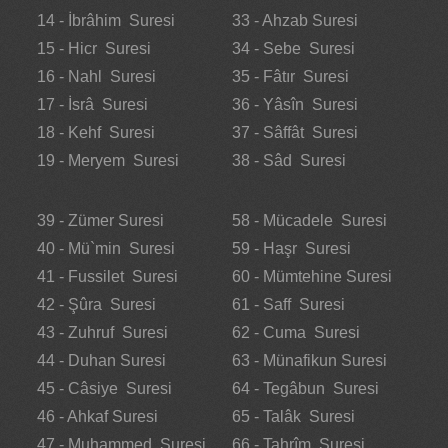
14 - İbrâhim Suresi
33 - Ahzab Suresi
15 - Hicr Suresi
34 - Sebe Suresi
16 - Nahl Suresi
35 - Fâtır Suresi
17 - İsrâ Suresi
36 - Yâsîn Suresi
18 - Kehf Suresi
37 - Sâffât Suresi
19 - Meryem Suresi
38 - Sâd Suresi
39 - Zümer Suresi
58 - Mücadele Suresi
40 - Mü`min Suresi
59 - Haşr Suresi
41 - Fussilet Suresi
60 - Mümtehine Suresi
42 - Şûra Suresi
61 - Saff Suresi
43 - Zuhruf Suresi
62 - Cuma Suresi
44 - Duhan Suresi
63 - Münafikun Suresi
45 - Câsiye Suresi
64 - Tegâbun Suresi
46 - Ahkaf Suresi
65 - Talâk Suresi
47 - Muhammed Suresi
66 - Tahrîm Suresi