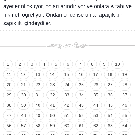
ayetlerini okuyor, onları arındırıyor ve onlara Kitabı ve
hikmeti öğretiyor. Ondan önce ise onlar apaçık bir
sapıklık içindeydiler.
1
2
3
4
5
6
7
8
9
10
11
12
13
14
15
16
17
18
19
20
21
22
23
24
25
26
27
28
29
30
31
32
33
34
35
36
37
38
39
40
41
42
43
44
45
46
47
48
49
50
51
52
53
54
55
56
57
58
59
60
61
62
63
64