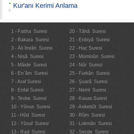
Kur'anı Kerimi Anlama
1 - Fatiha Suresi
20 - Tâhâ Suresi
2 - Bakara Suresi
21 - Enbiyâ Suresi
3 - Âli İmrân Suresi
22 - Hac Suresi
4 - Nisâ Suresi
23 - Müminûn Suresi
5 - Mâide Suresi
24 - Nûr Suresi
6 - En`âm Suresi
25 - Furkân Suresi
7 - Araf Suresi
26 - Şuarâ Suresi
8 - Enfal Suresi
27 - Neml Suresi
9 - Tevbe Suresi
28 - Kasas Suresi
10 - Yûnus Suresi
29 - Ankebût Suresi
11 - Hûd Suresi
30 - Rûm Suresi
12 - Yûsuf Suresi
31 - Lokmân Suresi
13 - Rad Suresi
32 - Secde Suresi