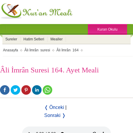
Kuran Okulu
Sureler
Hatim Setleri
Mealler
Anasayfa
Âli İmrân suresi
Âli İmrân 164
Âli İmrân Suresi 164. Ayet Meali
❬ Önceki
|
Sonraki ❭