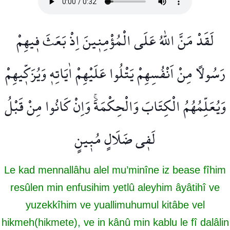
لَقَدْ مَنَّ اللّٰهُ عَلَى الْمُؤْمِن۪ينَ اِذْ بَعَثَ ف۪يهِمْ
رَسُولًا مِنْ اَنْفُسِهِمْ يَتْلُوا عَلَيْهِمْ اٰيَاتِه۪ وَيُزَكّ۪يهِمْ
وَيُعَلِّمُهُمُ الْكِتَابَ وَالْحِكْمَةَۚ وَاِنْ كَانُوا مِنْ قَبْلُ
لَف۪ي ضَلَالٍ مُب۪ينٍ
Le kad mennallâhu alel mu’minîne iz bease fîhim
resûlen min enfusihim yetlû aleyhim âyâtihî ve
yuzekkîhim ve yuallimuhumul kitâbe vel
hikmeh(hikmete), ve in kânû min kablu le fî dalâlin