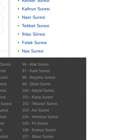
Kevser Suresi
Kafirun Suresi
Nasr Suresi
Tebbet Suresi
İhlas Sûresi
Felak Suresi
Nas Suresi
Amenerrasulü
 Suresi
96 - Alak Suresi
resi
97 - Kadr Suresi
uresi
98 - Beyyine Suresi
Önemli
resi
99 - Zilzal Suresi
resi
100 - Adiyat Suresi
Kur'anı Kerimi Anlama
resi
101 - Karia Suresi
n Suresi
102 - Tekasür Suresi
uresi
103 - Asr Suresi
resi
104 - Hümeze Suresi
esi
105 - Fil Suresi
si
106 - Kureyş Suresi
uresi
107 - Maun Suresi