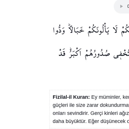
ُمْ
لَا
يَأْلُونَكُمْ
خَبَالًاۜ
وَدُّوا
ُخْف۪ي
صُدُورُهُمْ
اَكْبَرُۜ
قَدْ
Fizilal-il Kuran:
Ey müminler, ke
güçleri ile size zarar dokundurmaya
onları sevindirir. Gerçi kinleri ağ
daha büyüktür. Eğer düşünecek olu