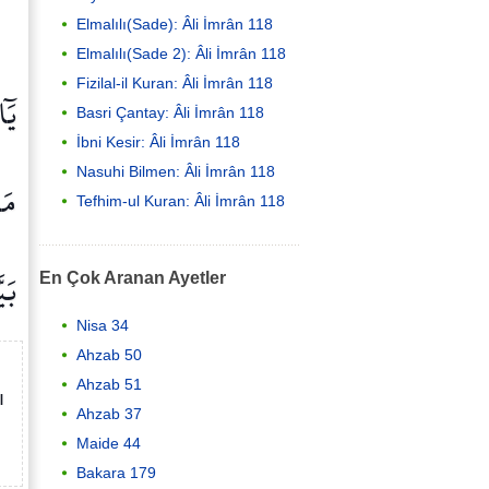
Elmalılı(Sade): Âli İmrân 118
Elmalılı(Sade 2): Âli İmrân 118
Fizilal-il Kuran: Âli İmrân 118
يَٓا
Basri Çantay: Âli İmrân 118
İbni Kesir: Âli İmrân 118
Nasuhi Bilmen: Âli İmrân 118
مَا
Tefhim-ul Kuran: Âli İmrân 118
بَيّ
En Çok Aranan Ayetler
Nisa 34
Ahzab 50
Ahzab 51
ı
Ahzab 37
Maide 44
Bakara 179