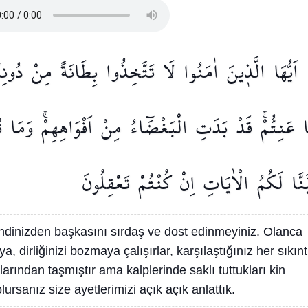
اَيُّهَا
الَّذ۪ينَ
اٰمَنُوا
لَا
تَتَّخِذُوا
بِطَانَةً
مِنْ
دُونِك
عَنِتُّمْۚ
قَدْ
بَدَتِ
الْبَغْضَٓاءُ
مِنْ
اَفْوَاهِهِمْۚ
وَمَا
ت
َنَّا
لَكُمُ
الْاٰيَاتِ
اِنْ
كُنْتُمْ
تَعْقِلُونَ
ndinizden başkasını sırdaş ve dost edinmeyiniz. Olanca
, dirliğinizi bozmaya çalışırlar, karşılaştığınız her sıkınt
ızlarından taşmıştır ama kalplerinde saklı tuttukları kin
rsanız size ayetlerimizi açık açık anlattık.