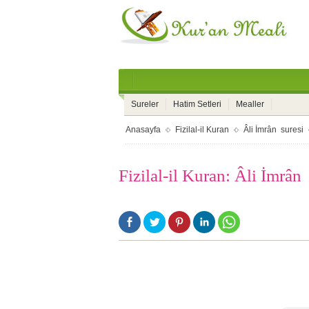
Sureler
Hatim Setleri
Mealler
Anasayfa
Fizilal-il Kuran
Âli İmrân suresi
Fizilal-il Kuran: Âli İmrân