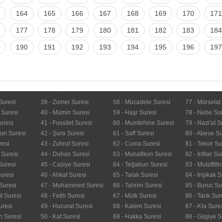
164
165
166
167
168
169
170
171
177
178
179
180
181
182
183
184
190
191
192
193
194
195
196
197
Suresi
39 - Zumer Suresi
58 - Mücadele Suresi
77 - Mürselat
 Suresi
40 - Mümin Suresi
59 - Haşr Suresi
78 - Nebe Su
uresi
41 - Fussilet Suresi
60 - Mumtehine Suresi
79 - Nazi'at S
nun Suresi
42 - Şura Suresi
61 - Saff Suresi
80 - Abese Su
resi
43 - Zuhruf Suresi
62 - Cuma Suresi
81 - Tekvir Su
 Suresi
44 - Duhan Suresi
63 - Munafikun Suresi
82 - İnfitar Su
Suresi
45 - Casiye Suresi
64 - Teğabun Suresi
83 - Mutaffifi
uresi
46 - Ahkaf Suresi
65 - Talak Suresi
84 - İnşikak S
Suresi
47 - Muhammed Suresi
66 - Tahrim Suresi
85 - Buruc Su
t Suresi
48 - Fetih Suresi
67 - Mülk Suresi
86 - Tarık Sur
uresi
49 - Hucurat Suresi
68 - Kalem Suresi
87 - A'la Sure
n Suresi
50 - Kaf Suresi
69 - Hakka Suresi
88 - Gaşiye S