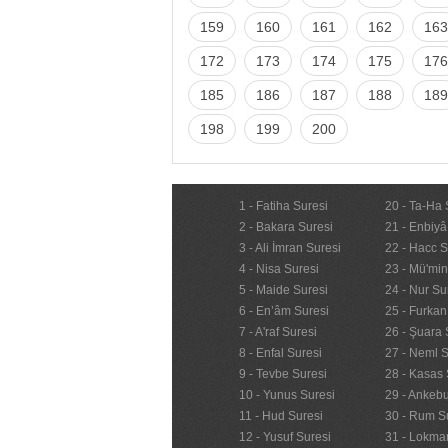
159
160
161
162
163
172
173
174
175
176
185
186
187
188
189
198
199
200
1 - Fatiha Suresi
20 - Ta-Ha 
2 - Bakara Suresi
21 - Enbiyâ
3 - Ali İmran Suresi
22 - Hacc S
4 - Nisa Suresi
23 - Mü'mi
5 - Maide Suresi
24 - Nur Su
6 - En’âm Suresi
25 - Furkan
7 - A'raf Suresi
26 - Şuara 
8 - Enfal Suresi
27 - Neml S
9 - Tevbe Suresi
28 - Kasas 
10 - Yunus Suresi
29 - Ankebu
11 - Hud Suresi
30 - Rum S
12 - Yusuf Suresi
31 - Lokma