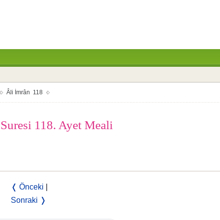
Âli İmrân 118
 Suresi 118. Ayet Meali
❬ Önceki
|
Sonraki ❭