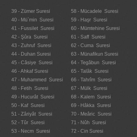
39 - Zümer Suresi
58 - Mücadele Suresi
40 - Mü`min Suresi
59 - Haşr Suresi
41 - Fussilet Suresi
60 - Mümtehine Suresi
42 - Şûra Suresi
61 - Saff Suresi
43 - Zuhruf Suresi
62 - Cuma Suresi
44 - Duhan Suresi
63 - Münafikun Suresi
45 - Câsiye Suresi
64 - Tegâbun Suresi
46 - Ahkaf Suresi
65 - Talâk Suresi
47 - Muhammed Suresi
66 - Tahrîm Suresi
48 - Fetih Suresi
67 - Mülk Suresi
49 - Hucurât Suresi
68 - Kalem Suresi
50 - Kaf Suresi
69 - Hâkka Suresi
51 - Zâriyât Suresi
70 - Meâric Suresi
52 - Tûr Suresi
71 - Nûh Suresi
53 - Necm Suresi
72 - Cin Suresi