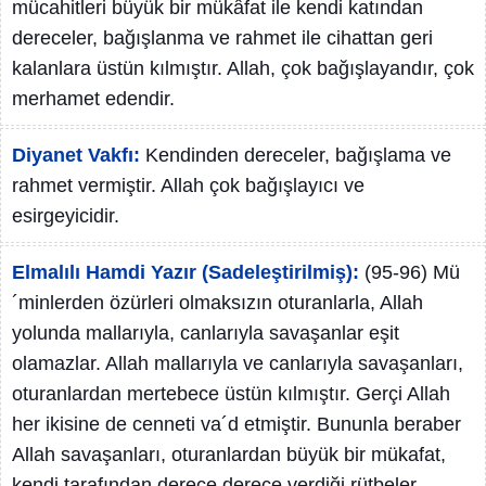
mücahitleri büyük bir mükâfat ile kendi katından
dereceler, bağışlanma ve rahmet ile cihattan geri
kalanlara üstün kılmıştır. Allah, çok bağışlayandır, çok
merhamet edendir.
Diyanet Vakfı:
Kendinden dereceler, bağışlama ve
rahmet vermiştir. Allah çok bağışlayıcı ve
esirgeyicidir.
Elmalılı Hamdi Yazır (Sadeleştirilmiş):
(95-96) Mü
´minlerden özürleri olmaksızın oturanlarla, Allah
yolunda mallarıyla, canlarıyla savaşanlar eşit
olamazlar. Allah mallarıyla ve canlarıyla savaşanları,
oturanlardan mertebece üstün kılmıştır. Gerçi Allah
her ikisine de cenneti va´d etmiştir. Bununla beraber
Allah savaşanları, oturanlardan büyük bir mükafat,
kendi tarafından derece derece verdiği rütbeler,