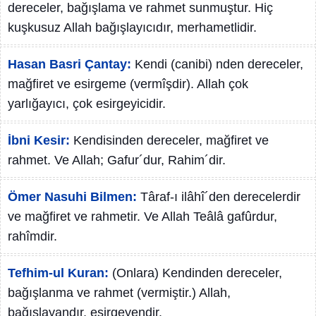
dereceler, bağışlama ve rahmet sunmuştur. Hiç
kuşkusuz Allah bağışlayıcıdır, merhametlidir.
Hasan Basri Çantay:
Kendi (canibi) nden dereceler,
mağfiret ve esirgeme (vermîşdir). Allah çok
yarlığayıcı, çok esirgeyicidir.
İbni Kesir:
Kendisinden dereceler, mağfiret ve
rahmet. Ve Allah; Gafur´dur, Rahim´dir.
Ömer Nasuhi Bilmen:
Târaf-ı ilâhî´den derecelerdir
ve mağfiret ve rahmetir. Ve Allah Teâlâ gafûrdur,
rahîmdir.
Tefhim-ul Kuran:
(Onlara) Kendinden dereceler,
bağışlanma ve rahmet (vermiştir.) Allah,
bağışlayandır, esirgeyendir.