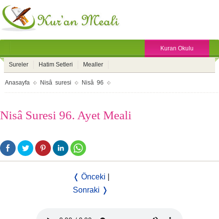
Kuran Okulu
Sureler
Hatim Setleri
Mealler
Anasayfa
Nisâ suresi
Nisâ 96
Nisâ Suresi 96. Ayet Meali
❬ Önceki
|
Sonraki ❭