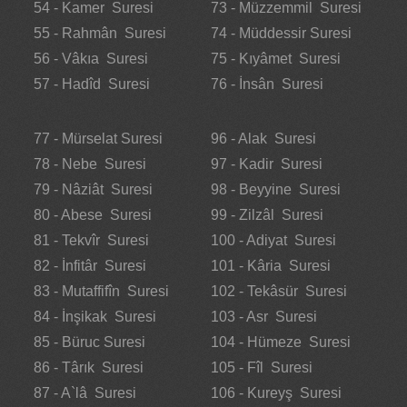
54 - Kamer Suresi
73 - Müzzemmil Suresi
55 - Rahmân Suresi
74 - Müddessir Suresi
56 - Vâkıa Suresi
75 - Kıyâmet Suresi
57 - Hadîd Suresi
76 - İnsân Suresi
77 - Mürselat Suresi
96 - Alak Suresi
78 - Nebe Suresi
97 - Kadir Suresi
79 - Nâziât Suresi
98 - Beyyine Suresi
80 - Abese Suresi
99 - Zilzâl Suresi
81 - Tekvîr Suresi
100 - Adiyat Suresi
82 - İnfitâr Suresi
101 - Kâria Suresi
83 - Mutaffifîn Suresi
102 - Tekâsür Suresi
84 - İnşikak Suresi
103 - Asr Suresi
85 - Büruc Suresi
104 - Hümeze Suresi
86 - Târık Suresi
105 - Fîl Suresi
87 - A`lâ Suresi
106 - Kureyş Suresi