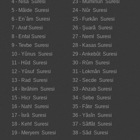
4 - Nisâ Suresi
23 - Müminûn Suresi
5 - Mâide Suresi
24 - Nûr Suresi
6 - En`âm Suresi
25 - Furkân Suresi
7 - Araf Suresi
26 - Şuarâ Suresi
8 - Enfal Suresi
27 - Neml Suresi
9 - Tevbe Suresi
28 - Kasas Suresi
10 - Yûnus Suresi
29 - Ankebût Suresi
11 - Hûd Suresi
30 - Rûm Suresi
12 - Yûsuf Suresi
31 - Lokmân Suresi
13 - Rad Suresi
32 - Secde Suresi
14 - İbrâhim Suresi
33 - Ahzab Suresi
15 - Hicr Suresi
34 - Sebe Suresi
16 - Nahl Suresi
35 - Fâtır Suresi
17 - İsrâ Suresi
36 - Yâsîn Suresi
18 - Kehf Suresi
37 - Sâffât Suresi
19 - Meryem Suresi
38 - Sâd Suresi