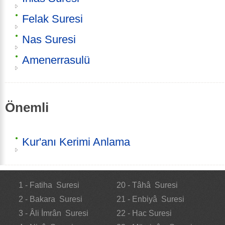
Felak Suresi
Nas Suresi
Amenerrasulü
Önemli
Kur'anı Kerimi Anlama
1 - Fatiha Suresi
20 - Tâhâ Suresi
2 - Bakara Suresi
21 - Enbiyâ Suresi
3 - Âli İmrân Suresi
22 - Hac Suresi