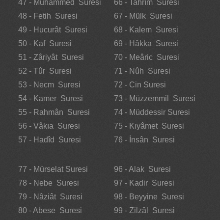
47 - Muhammed Suresi
66 - Tahrîm Suresi
48 - Fetih Suresi
67 - Mülk Suresi
49 - Hucurât Suresi
68 - Kalem Suresi
50 - Kaf Suresi
69 - Hâkka Suresi
51 - Zâriyât Suresi
70 - Meâric Suresi
52 - Tûr Suresi
71 - Nûh Suresi
53 - Necm Suresi
72 - Cin Suresi
54 - Kamer Suresi
73 - Müzzemmil Suresi
55 - Rahmân Suresi
74 - Müddessir Suresi
56 - Vâkıa Suresi
75 - Kıyâmet Suresi
57 - Hadîd Suresi
76 - İnsân Suresi
77 - Mürselat Suresi
96 - Alak Suresi
78 - Nebe Suresi
97 - Kadir Suresi
79 - Nâziât Suresi
98 - Beyyine Suresi
80 - Abese Suresi
99 - Zilzâl Suresi