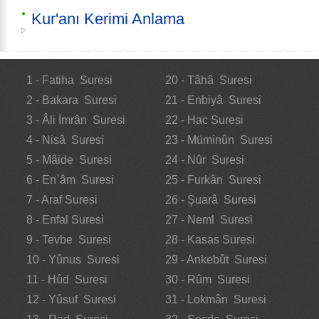
Kur'anı Kerimi Anlama
1 - Fatiha Suresi
20 - Tâhâ Suresi
2 - Bakara Suresi
21 - Enbiyâ Suresi
3 - Âli İmrân Suresi
22 - Hac Suresi
4 - Nisâ Suresi
23 - Müminûn Suresi
5 - Mâide Suresi
24 - Nûr Suresi
6 - En`âm Suresi
25 - Furkân Suresi
7 - Araf Suresi
26 - Şuarâ Suresi
8 - Enfal Suresi
27 - Neml Suresi
9 - Tevbe Suresi
28 - Kasas Suresi
10 - Yûnus Suresi
29 - Ankebût Suresi
11 - Hûd Suresi
30 - Rûm Suresi
12 - Yûsuf Suresi
31 - Lokmân Suresi