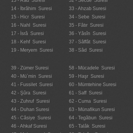
13 - Rad Suresi
32 - Secde Suresi
14 - İbrâhim Suresi
33 - Ahzab Suresi
15 - Hicr Suresi
34 - Sebe Suresi
16 - Nahl Suresi
35 - Fâtır Suresi
17 - İsrâ Suresi
36 - Yâsîn Suresi
18 - Kehf Suresi
37 - Sâffât Suresi
19 - Meryem Suresi
38 - Sâd Suresi
39 - Zümer Suresi
58 - Mücadele Suresi
40 - Mü`min Suresi
59 - Haşr Suresi
41 - Fussilet Suresi
60 - Mümtehine Suresi
42 - Şûra Suresi
61 - Saff Suresi
43 - Zuhruf Suresi
62 - Cuma Suresi
44 - Duhan Suresi
63 - Münafikun Suresi
45 - Câsiye Suresi
64 - Tegâbun Suresi
46 - Ahkaf Suresi
65 - Talâk Suresi