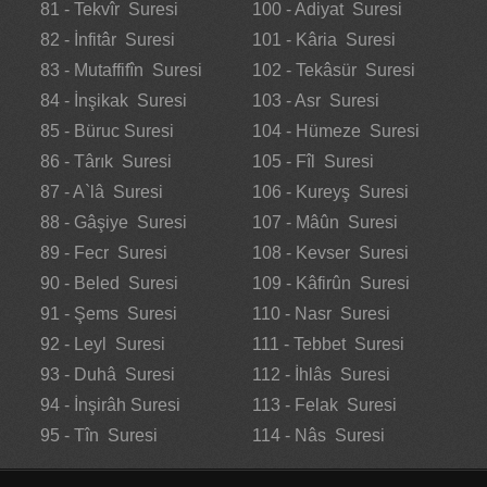
81 - Tekvîr Suresi
100 - Adiyat Suresi
82 - İnfitâr Suresi
101 - Kâria Suresi
83 - Mutaffifîn Suresi
102 - Tekâsür Suresi
84 - İnşikak Suresi
103 - Asr Suresi
85 - Büruc Suresi
104 - Hümeze Suresi
86 - Târık Suresi
105 - Fîl Suresi
87 - A`lâ Suresi
106 - Kureyş Suresi
88 - Gâşiye Suresi
107 - Mâûn Suresi
89 - Fecr Suresi
108 - Kevser Suresi
90 - Beled Suresi
109 - Kâfirûn Suresi
91 - Şems Suresi
110 - Nasr Suresi
92 - Leyl Suresi
111 - Tebbet Suresi
93 - Duhâ Suresi
112 - İhlâs Suresi
94 - İnşirâh Suresi
113 - Felak Suresi
95 - Tîn Suresi
114 - Nâs Suresi