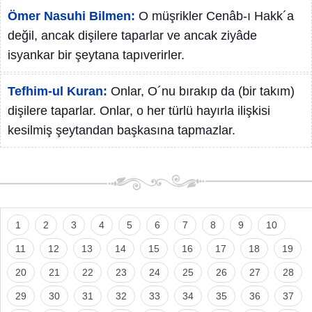
Ömer Nasuhi Bilmen:
O müşrikler Cenâb-ı Hakk´a
değil, ancak dişilere taparlar ve ancak ziyâde
isyankar bir şeytana tapıverirler.
Tefhim-ul Kuran:
Onlar, O´nu bırakıp da (bir takım)
dişilere taparlar. Onlar, o her türlü hayırla ilişkisi
kesilmiş şeytandan başkasına tapmazlar.
1
2
3
4
5
6
7
8
9
10
11
12
13
14
15
16
17
18
19
20
21
22
23
24
25
26
27
28
29
30
31
32
33
34
35
36
37