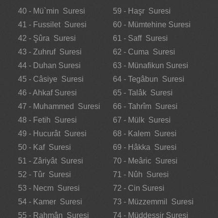
40 - Mü`min Suresi
59 - Haşr Suresi
41 - Fussilet Suresi
60 - Mümtehine Suresi
42 - Şûra Suresi
61 - Saff Suresi
43 - Zuhruf Suresi
62 - Cuma Suresi
44 - Duhan Suresi
63 - Münafikun Suresi
45 - Câsiye Suresi
64 - Tegâbun Suresi
46 - Ahkaf Suresi
65 - Talâk Suresi
47 - Muhammed Suresi
66 - Tahrîm Suresi
48 - Fetih Suresi
67 - Mülk Suresi
49 - Hucurât Suresi
68 - Kalem Suresi
50 - Kaf Suresi
69 - Hâkka Suresi
51 - Zâriyât Suresi
70 - Meâric Suresi
52 - Tûr Suresi
71 - Nûh Suresi
53 - Necm Suresi
72 - Cin Suresi
54 - Kamer Suresi
73 - Müzzemmil Suresi
55 - Rahmân Suresi
74 - Müddessir Suresi