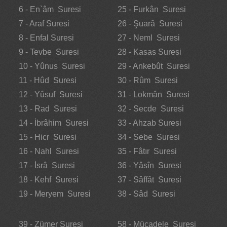
6 - En`âm Suresi
25 - Furkân Suresi
7 - Araf Suresi
26 - Şuarâ Suresi
8 - Enfal Suresi
27 - Neml Suresi
9 - Tevbe Suresi
28 - Kasas Suresi
10 - Yûnus Suresi
29 - Ankebût Suresi
11 - Hûd Suresi
30 - Rûm Suresi
12 - Yûsuf Suresi
31 - Lokmân Suresi
13 - Rad Suresi
32 - Secde Suresi
14 - İbrâhim Suresi
33 - Ahzab Suresi
15 - Hicr Suresi
34 - Sebe Suresi
16 - Nahl Suresi
35 - Fâtır Suresi
17 - İsrâ Suresi
36 - Yâsîn Suresi
18 - Kehf Suresi
37 - Sâffât Suresi
19 - Meryem Suresi
38 - Sâd Suresi
39 - Zümer Suresi
58 - Mücadele Suresi