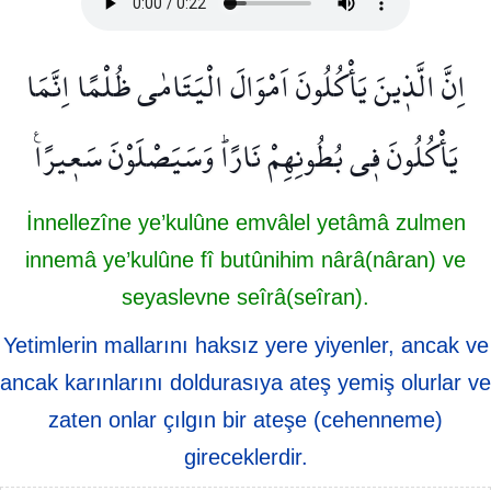
اِنَّ الَّذ۪ينَ يَأْكُلُونَ اَمْوَالَ الْيَتَامٰى ظُلْمًا اِنَّمَا
يَأْكُلُونَ ف۪ي بُطُونِهِمْ نَارًاۜ وَسَيَصْلَوْنَ سَع۪يرًا۟
İnnellezîne ye’kulûne emvâlel yetâmâ zulmen
innemâ ye’kulûne fî butûnihim nârâ(nâran) ve
seyaslevne seîrâ(seîran).
Yetimlerin mallarını haksız yere yiyenler, ancak ve
ancak karınlarını doldurasıya ateş yemiş olurlar ve
zaten onlar çılgın bir ateşe (cehenneme)
gireceklerdir.