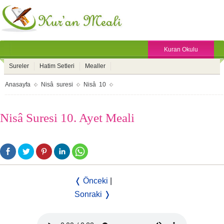
Kuran Okulu
Sureler
Hatim Setleri
Mealler
Anasayfa
Nisâ suresi
Nisâ 10
Nisâ Suresi 10. Ayet Meali
❬ Önceki
|
Sonraki ❭