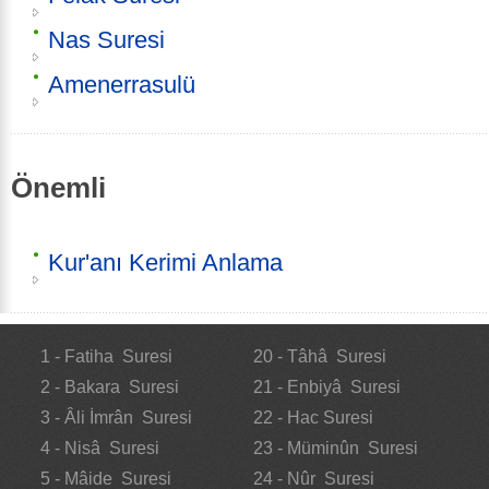
Nas Suresi
Amenerrasulü
Önemli
Kur'anı Kerimi Anlama
1 - Fatiha Suresi
20 - Tâhâ Suresi
2 - Bakara Suresi
21 - Enbiyâ Suresi
3 - Âli İmrân Suresi
22 - Hac Suresi
4 - Nisâ Suresi
23 - Müminûn Suresi
5 - Mâide Suresi
24 - Nûr Suresi