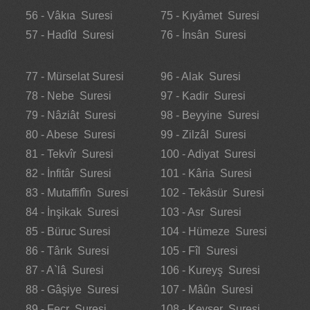
56 - Vâkıa Suresi
75 - Kıyâmet Suresi
57 - Hadîd Suresi
76 - İnsân Suresi
77 - Mürselat Suresi
96 - Alak Suresi
78 - Nebe Suresi
97 - Kadir Suresi
79 - Nâziât Suresi
98 - Beyyine Suresi
80 - Abese Suresi
99 - Zilzâl Suresi
81 - Tekvîr Suresi
100 - Adiyat Suresi
82 - İnfitâr Suresi
101 - Kâria Suresi
83 - Mutaffifîn Suresi
102 - Tekâsür Suresi
84 - İnşikak Suresi
103 - Asr Suresi
85 - Büruc Suresi
104 - Hümeze Suresi
86 - Târık Suresi
105 - Fîl Suresi
87 - A`lâ Suresi
106 - Kureyş Suresi
88 - Gâşiye Suresi
107 - Mâûn Suresi
89 - Fecr Suresi
108 - Kevser Suresi