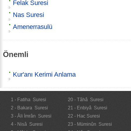
Felak Suresi
Nas Suresi
Amenerrasulü
Önemli
Kur'anı Kerimi Anlama
1 - Fatiha Suresi
20 - Tâhâ Suresi
2 - Bakara Suresi
21 - Enbiyâ Suresi
3 - Âli İmrân Suresi
22 - Hac Suresi
4 - Nisâ Suresi
23 - Müminûn Suresi