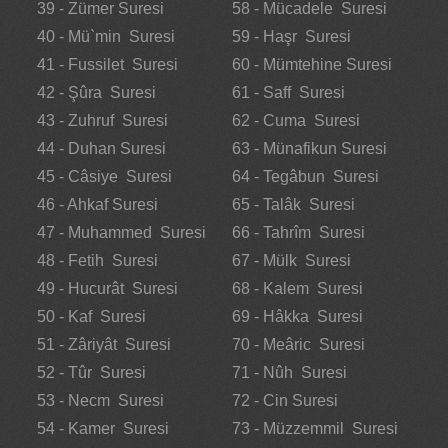
39 - Zümer Suresi
58 - Mücadele Suresi
40 - Mü`min Suresi
59 - Haşr Suresi
41 - Fussilet Suresi
60 - Mümtehine Suresi
42 - Şûra Suresi
61 - Saff Suresi
43 - Zuhruf Suresi
62 - Cuma Suresi
44 - Duhan Suresi
63 - Münafikun Suresi
45 - Câsiye Suresi
64 - Tegâbun Suresi
46 - Ahkaf Suresi
65 - Talâk Suresi
47 - Muhammed Suresi
66 - Tahrîm Suresi
48 - Fetih Suresi
67 - Mülk Suresi
49 - Hucurât Suresi
68 - Kalem Suresi
50 - Kaf Suresi
69 - Hâkka Suresi
51 - Zâriyât Suresi
70 - Meâric Suresi
52 - Tûr Suresi
71 - Nûh Suresi
53 - Necm Suresi
72 - Cin Suresi
54 - Kamer Suresi
73 - Müzzemmil Suresi