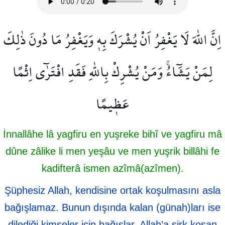
اِنَّ اللّٰهَ لَا يَغْفِرُ اَنْ يُشْرَكَ بِه۪ وَيَغْفِرُ مَا دُونَ ذٰلِكَ
لِمَنْ يَشَٓاءُۚ وَمَنْ يُشْرِكْ بِاللّٰهِ فَقَدِ افْتَرٰٓى اِثْمًا
عَظ۪يمًا
İnnallâhe lâ yagfiru en yuşreke bihî ve yagfiru mâ
dûne zâlike li men yeşâu ve men yuşrik billâhi fe
kadifterâ ismen azîmâ(azîmen).
Şüphesiz Allah, kendisine ortak koşulmasını asla
bağışlamaz. Bunun dışında kalan (günah)ları ise
dilediği kimseler için bağışlar. Allah’a şirk koşan