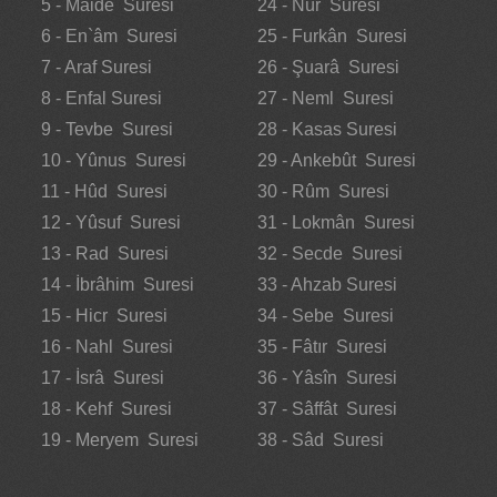
5 - Mâide Suresi
24 - Nûr Suresi
6 - En`âm Suresi
25 - Furkân Suresi
7 - Araf Suresi
26 - Şuarâ Suresi
8 - Enfal Suresi
27 - Neml Suresi
9 - Tevbe Suresi
28 - Kasas Suresi
10 - Yûnus Suresi
29 - Ankebût Suresi
11 - Hûd Suresi
30 - Rûm Suresi
12 - Yûsuf Suresi
31 - Lokmân Suresi
13 - Rad Suresi
32 - Secde Suresi
14 - İbrâhim Suresi
33 - Ahzab Suresi
15 - Hicr Suresi
34 - Sebe Suresi
16 - Nahl Suresi
35 - Fâtır Suresi
17 - İsrâ Suresi
36 - Yâsîn Suresi
18 - Kehf Suresi
37 - Sâffât Suresi
19 - Meryem Suresi
38 - Sâd Suresi