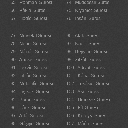
55 - Rahmân Suresi
74 - Müddessir Suresi
56 - Vâkıa Suresi
75 - Kıyâmet Suresi
57 - Hadîd Suresi
76 - İnsân Suresi
77 - Mürselat Suresi
96 - Alak Suresi
78 - Nebe Suresi
97 - Kadir Suresi
79 - Nâziât Suresi
98 - Beyyine Suresi
80 - Abese Suresi
99 - Zilzâl Suresi
81 - Tekvîr Suresi
100 - Adiyat Suresi
82 - İnfitâr Suresi
101 - Kâria Suresi
83 - Mutaffifîn Suresi
102 - Tekâsür Suresi
84 - İnşikak Suresi
103 - Asr Suresi
85 - Büruc Suresi
104 - Hümeze Suresi
86 - Târık Suresi
105 - Fîl Suresi
87 - A`lâ Suresi
106 - Kureyş Suresi
88 - Gâşiye Suresi
107 - Mâûn Suresi