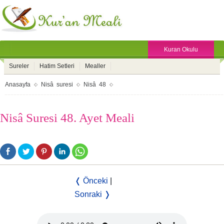
Kuran Okulu
Sureler
Hatim Setleri
Mealler
Anasayfa
Nisâ suresi
Nisâ 48
Nisâ Suresi 48. Ayet Meali
❬ Önceki
|
Sonraki ❭