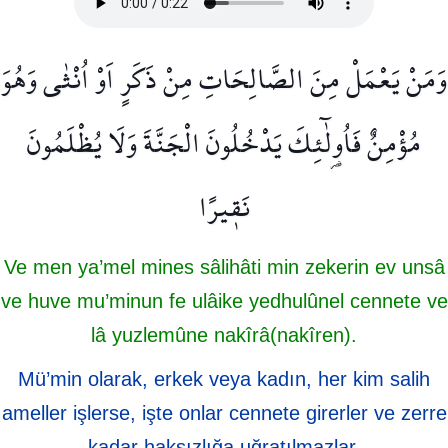
وَمَنْ يَعْمَلْ مِنَ الصَّالِحَاتِ مِنْ ذَكَرٍ اَوْ اُنْثٰى وَهُوَ
مُؤْمِنٌ فَاُو۬لٰٓئِكَ يَدْخُلُونَ الْجَنَّةَ وَلَا يُظْلَمُونَ
نَق۪يرًا
Ve men ya’mel mines sâlihâti min zekerin ev unsâ
ve huve mu’minun fe ulâike yedhulûnel cennete ve
lâ yuzlemûne nakîrâ(nakîren).
Mü’min olarak, erkek veya kadın, her kim salih
ameller işlerse, işte onlar cennete girerler ve zerre
kadar haksızlığa uğratılmazlar.