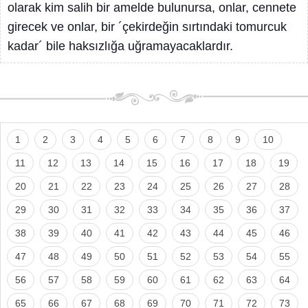
olarak kim salih bir amelde bulunursa, onlar, cennete
girecek ve onlar, bir ´çekirdeğin sırtındaki tomurcuk
kadar´ bile haksızlığa uğramayacaklardır.
1
2
3
4
5
6
7
8
9
10
11
12
13
14
15
16
17
18
19
20
21
22
23
24
25
26
27
28
29
30
31
32
33
34
35
36
37
38
39
40
41
42
43
44
45
46
47
48
49
50
51
52
53
54
55
56
57
58
59
60
61
62
63
64
65
66
67
68
69
70
71
72
73