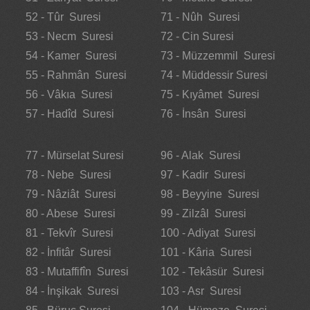
52 - Tûr Suresi
71 - Nûh Suresi
53 - Necm Suresi
72 - Cin Suresi
54 - Kamer Suresi
73 - Müzzemmil Suresi
55 - Rahmân Suresi
74 - Müddessir Suresi
56 - Vâkıa Suresi
75 - Kıyâmet Suresi
57 - Hadîd Suresi
76 - İnsân Suresi
77 - Mürselat Suresi
96 - Alak Suresi
78 - Nebe Suresi
97 - Kadir Suresi
79 - Nâziât Suresi
98 - Beyyine Suresi
80 - Abese Suresi
99 - Zilzâl Suresi
81 - Tekvîr Suresi
100 - Adiyat Suresi
82 - İnfitâr Suresi
101 - Kâria Suresi
83 - Mutaffifîn Suresi
102 - Tekâsür Suresi
84 - İnşikak Suresi
103 - Asr Suresi