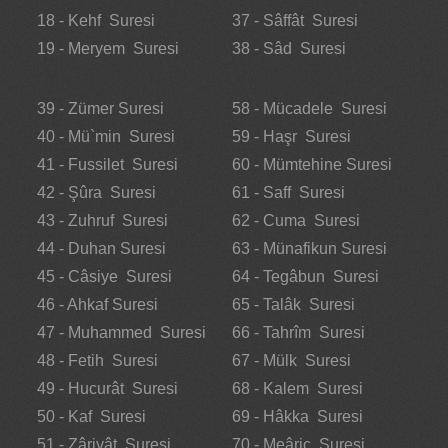
18 - Kehf Suresi
37 - Sâffât Suresi
19 - Meryem Suresi
38 - Sâd Suresi
39 - Zümer Suresi
58 - Mücadele Suresi
40 - Mü`min Suresi
59 - Haşr Suresi
41 - Fussilet Suresi
60 - Mümtehine Suresi
42 - Şûra Suresi
61 - Saff Suresi
43 - Zuhruf Suresi
62 - Cuma Suresi
44 - Duhan Suresi
63 - Münafikun Suresi
45 - Câsiye Suresi
64 - Tegâbun Suresi
46 - Ahkaf Suresi
65 - Talâk Suresi
47 - Muhammed Suresi
66 - Tahrîm Suresi
48 - Fetih Suresi
67 - Mülk Suresi
49 - Hucurât Suresi
68 - Kalem Suresi
50 - Kaf Suresi
69 - Hâkka Suresi
51 - Zâriyât Suresi
70 - Meâric Suresi