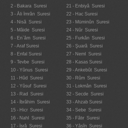
2 - Bakara Suresi
21 - Enbiyâ Suresi
3 - Âli İmrân Suresi
22 - Hac Suresi
4 - Nisâ Suresi
23 - Müminûn Suresi
5 - Mâide Suresi
24 - Nûr Suresi
6 - En`âm Suresi
25 - Furkân Suresi
7 - Araf Suresi
26 - Şuarâ Suresi
8 - Enfal Suresi
27 - Neml Suresi
9 - Tevbe Suresi
28 - Kasas Suresi
10 - Yûnus Suresi
29 - Ankebût Suresi
11 - Hûd Suresi
30 - Rûm Suresi
12 - Yûsuf Suresi
31 - Lokmân Suresi
13 - Rad Suresi
32 - Secde Suresi
14 - İbrâhim Suresi
33 - Ahzab Suresi
15 - Hicr Suresi
34 - Sebe Suresi
16 - Nahl Suresi
35 - Fâtır Suresi
17 - İsrâ Suresi
36 - Yâsîn Suresi