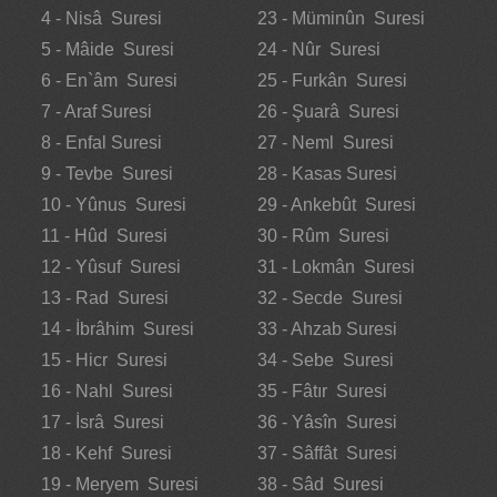
4 - Nisâ Suresi
23 - Müminûn Suresi
5 - Mâide Suresi
24 - Nûr Suresi
6 - En`âm Suresi
25 - Furkân Suresi
7 - Araf Suresi
26 - Şuarâ Suresi
8 - Enfal Suresi
27 - Neml Suresi
9 - Tevbe Suresi
28 - Kasas Suresi
10 - Yûnus Suresi
29 - Ankebût Suresi
11 - Hûd Suresi
30 - Rûm Suresi
12 - Yûsuf Suresi
31 - Lokmân Suresi
13 - Rad Suresi
32 - Secde Suresi
14 - İbrâhim Suresi
33 - Ahzab Suresi
15 - Hicr Suresi
34 - Sebe Suresi
16 - Nahl Suresi
35 - Fâtır Suresi
17 - İsrâ Suresi
36 - Yâsîn Suresi
18 - Kehf Suresi
37 - Sâffât Suresi
19 - Meryem Suresi
38 - Sâd Suresi