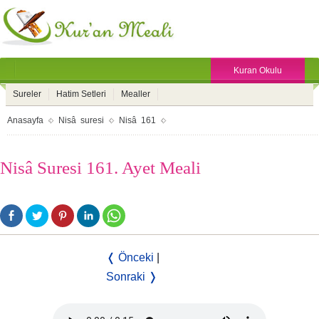
Kuran Okulu
Sureler
Hatim Setleri
Mealler
Anasayfa
Nisâ suresi
Nisâ 161
Nisâ Suresi 161. Ayet Meali
❬ Önceki
|
Sonraki ❭