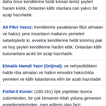
daha önce kendilerine helâl kılınan temiz şeyleri
haram kıldık. Onlardan kâfir olanlara can yakıcı bir
azap hazırladık.
Ali Fikri Yavuz:
Kendilerine yasaklanan fâizi almaları
ve haksız yere insanların mallarını yemeleri
sebebiyledir ki, evvelce kendilerine helâl kılınmış pak
ve hoş şeyleri kendilerine harâm ettik. Onlardan kâfir
bulunanlara acıklı bir azap hazırladık.
Elmalılı Hamdi Yazır (Orijinal):
ve nehyedildikleri
halde riba almaları ve halkın emvalini haksızlıkla
yemeleri ve kâfir kalanlarına elîm bir azab hazırladık
Fizilal-il Kuran:
(160-161) İşte yaptıkları bunca
zulümlerden, bir çok kimsenin Allah yoluna girmesini
engellemelerinden, men edilmiş olan faizi