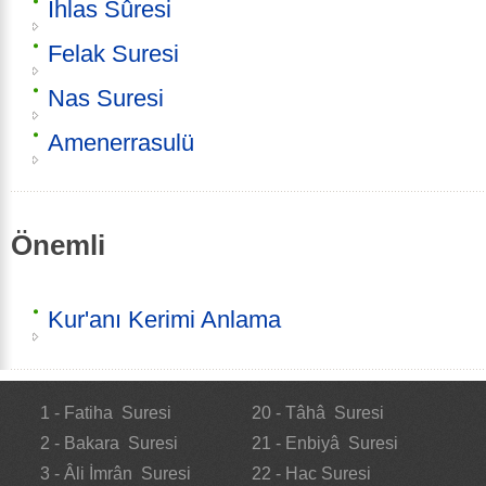
İhlas Sûresi
Felak Suresi
Nas Suresi
Amenerrasulü
Önemli
Kur'anı Kerimi Anlama
1 - Fatiha Suresi
20 - Tâhâ Suresi
2 - Bakara Suresi
21 - Enbiyâ Suresi
3 - Âli İmrân Suresi
22 - Hac Suresi