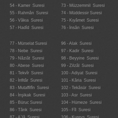
54 - Kamer Suresi
73 - Müzzemmil Suresi
55 - Rahmân Suresi
74 - Müddessir Suresi
56 - Vâkıa Suresi
75 - Kıyâmet Suresi
57 - Hadîd Suresi
76 - İnsân Suresi
77 - Mürselat Suresi
96 - Alak Suresi
78 - Nebe Suresi
97 - Kadir Suresi
79 - Nâziât Suresi
98 - Beyyine Suresi
80 - Abese Suresi
99 - Zilzâl Suresi
81 - Tekvîr Suresi
100 - Adiyat Suresi
82 - İnfitâr Suresi
101 - Kâria Suresi
83 - Mutaffifîn Suresi
102 - Tekâsür Suresi
84 - İnşikak Suresi
103 - Asr Suresi
85 - Büruc Suresi
104 - Hümeze Suresi
86 - Târık Suresi
105 - Fîl Suresi
87 - A`lâ Suresi
106 - Kureyş Suresi