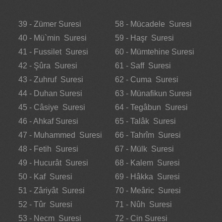
39 - Zümer Suresi
58 - Mücadele Suresi
40 - Mü`min Suresi
59 - Haşr Suresi
41 - Fussilet Suresi
60 - Mümtehine Suresi
42 - Şûra Suresi
61 - Saff Suresi
43 - Zuhruf Suresi
62 - Cuma Suresi
44 - Duhan Suresi
63 - Münafikun Suresi
45 - Câsiye Suresi
64 - Tegâbun Suresi
46 - Ahkaf Suresi
65 - Talâk Suresi
47 - Muhammed Suresi
66 - Tahrîm Suresi
48 - Fetih Suresi
67 - Mülk Suresi
49 - Hucurât Suresi
68 - Kalem Suresi
50 - Kaf Suresi
69 - Hâkka Suresi
51 - Zâriyât Suresi
70 - Meâric Suresi
52 - Tûr Suresi
71 - Nûh Suresi
53 - Necm Suresi
72 - Cin Suresi