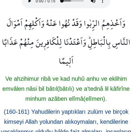
وَاَخْذِهِمُ الرِّبٰوا وَقَدْ نُهُوا عَنْهُ وَاَكْلِهِمْ اَمْوَالَ
النَّاسِ بِالْبَاطِلِۜ وَاَعْتَدْنَا لِلْكَافِر۪ينَ مِنْهُمْ عَذَابًا
اَل۪يمًا
Ve ahzihimur ribâ ve kad nuhû anhu ve eklihim
emvâlen nâsi bil bâtıl(bâtılı) ve a’tednâ lil kâfirîne
minhum azâben elîmâ(elîmen).
(160-161) Yahudilerin yaptıkları zulüm ve birçok
kimseyi Allah yolundan alıkoymaları, kendilerine
yasaklanmış olduğu hâlde faiz almaları, insanların