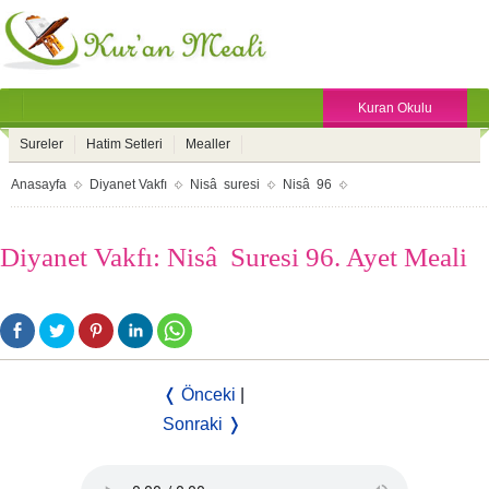
Kuran Okulu
Sureler
Hatim Setleri
Mealler
Anasayfa
Diyanet Vakfı
Nisâ suresi
Nisâ 96
Diyanet Vakfı: Nisâ Suresi 96. Ayet Meali
❬ Önceki
|
Sonraki ❭