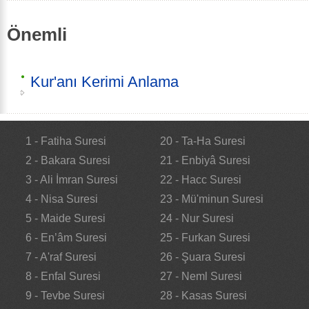
Önemli
Kur'anı Kerimi Anlama
1 - Fatiha Suresi
20 - Ta-Ha Suresi
2 - Bakara Suresi
21 - Enbiyâ Suresi
3 - Ali İmran Suresi
22 - Hacc Suresi
4 - Nisa Suresi
23 - Mü'minun Suresi
5 - Maide Suresi
24 - Nur Suresi
6 - En’âm Suresi
25 - Furkan Suresi
7 - A'raf Suresi
26 - Şuara Suresi
8 - Enfal Suresi
27 - Neml Suresi
9 - Tevbe Suresi
28 - Kasas Suresi