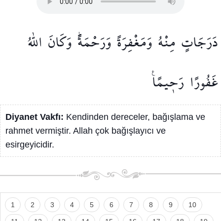
دَرَجَاتٍ
مِنْهُ
وَمَغْفِرَةً
وَرَحْمَةًۜ
وَكَانَ
اللّٰهُ
غَفُورًا
رَح۪يمًا۟
Diyanet Vakfı:
Kendinden dereceler, bağışlama ve
rahmet vermiştir. Allah çok bağışlayıcı ve
esirgeyicidir.
1
2
3
4
5
6
7
8
9
10