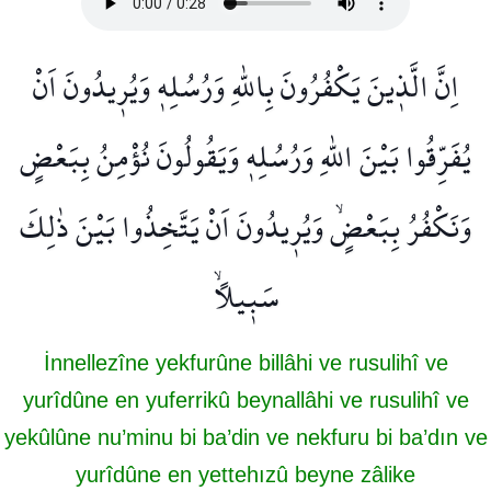
اِنَّ الَّذ۪ينَ يَكْفُرُونَ بِاللّٰهِ وَرُسُلِه۪ وَيُر۪يدُونَ اَنْ
يُفَرِّقُوا بَيْنَ اللّٰهِ وَرُسُلِه۪ وَيَقُولُونَ نُؤْمِنُ بِبَعْضٍ
وَنَكْفُرُ بِبَعْضٍۙ وَيُر۪يدُونَ اَنْ يَتَّخِذُوا بَيْنَ ذٰلِكَ
سَب۪يلًاۙ
İnnellezîne yekfurûne billâhi ve rusulihî ve
yurîdûne en yuferrikû beynallâhi ve rusulihî ve
yekûlûne nu’minu bi ba’din ve nekfuru bi ba’dın ve
yurîdûne en yettehızû beyne zâlike