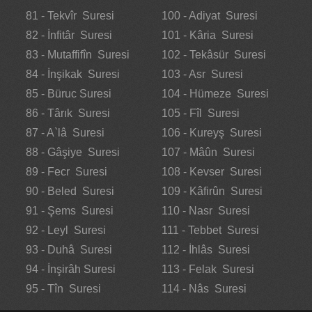
81 - Tekvîr Suresi
100 - Adiyat Suresi
82 - İnfitâr Suresi
101 - Kâria Suresi
83 - Mutaffifîn Suresi
102 - Tekâsür Suresi
84 - İnşikak Suresi
103 - Asr Suresi
85 - Büruc Suresi
104 - Hümeze Suresi
86 - Târık Suresi
105 - Fîl Suresi
87 - A`lâ Suresi
106 - Kureyş Suresi
88 - Gâşiye Suresi
107 - Mâûn Suresi
89 - Fecr Suresi
108 - Kevser Suresi
90 - Beled Suresi
109 - Kâfirûn Suresi
91 - Şems Suresi
110 - Nasr Suresi
92 - Leyl Suresi
111 - Tebbet Suresi
93 - Duhâ Suresi
112 - İhlâs Suresi
94 - İnşirâh Suresi
113 - Felak Suresi
95 - Tîn Suresi
114 - Nâs Suresi