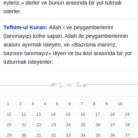
eyleriz,» derler ve bunun arasında bir yol tutmak
isterler.
Tefhim-ul Kuran:
Allah´ı ve peygamberlerini
(tanımayıp) küfre sapan, Allah ile peygamberlerinin
arasını ayırmak isteyen, ve «Bazısına inanırız,
bazısını tanımayız» diyen ve bu ikisi arasında bir yol
tutturmak isteyenler;
1
2
3
4
5
6
7
8
9
10
11
12
13
14
15
16
17
18
19
20
21
22
23
24
25
26
27
28
29
30
31
32
33
34
35
36
37