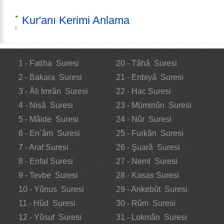
Kur'anı Kerimi Anlama
1 - Fatiha Suresi
20 - Tâhâ Suresi
2 - Bakara Suresi
21 - Enbiyâ Suresi
3 - Âli İmrân Suresi
22 - Hac Suresi
4 - Nisâ Suresi
23 - Müminûn Suresi
5 - Mâide Suresi
24 - Nûr Suresi
6 - En`âm Suresi
25 - Furkân Suresi
7 - Araf Suresi
26 - Şuarâ Suresi
8 - Enfal Suresi
27 - Neml Suresi
9 - Tevbe Suresi
28 - Kasas Suresi
10 - Yûnus Suresi
29 - Ankebût Suresi
11 - Hûd Suresi
30 - Rûm Suresi
12 - Yûsuf Suresi
31 - Lokmân Suresi