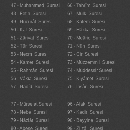
47 - Muhammed Suresi
66 - Tahrîm Suresi
48 - Fetih Suresi
67 - Mülk Suresi
49 - Hucurât Suresi
68 - Kalem Suresi
50 - Kaf Suresi
69 - Hâkka Suresi
51 - Zâriyât Suresi
70 - Meâric Suresi
52 - Tûr Suresi
71 - Nûh Suresi
53 - Necm Suresi
72 - Cin Suresi
54 - Kamer Suresi
73 - Müzzemmil Suresi
55 - Rahmân Suresi
74 - Müddessir Suresi
56 - Vâkıa Suresi
75 - Kıyâmet Suresi
57 - Hadîd Suresi
76 - İnsân Suresi
77 - Mürselat Suresi
96 - Alak Suresi
78 - Nebe Suresi
97 - Kadir Suresi
79 - Nâziât Suresi
98 - Beyyine Suresi
80 - Abese Suresi
99 - Zilzâl Suresi