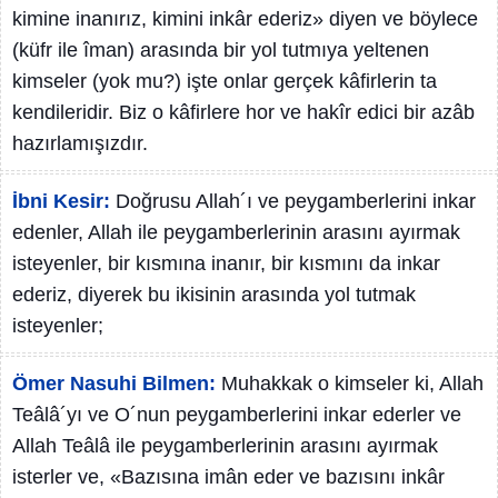
kimine inanırız, kimini inkâr ederiz» diyen ve böylece
(küfr ile îman) arasında bir yol tutmıya yeltenen
kimseler (yok mu?) işte onlar gerçek kâfirlerin ta
kendileridir. Biz o kâfirlere hor ve hakîr edici bir azâb
hazırlamışızdır.
İbni Kesir:
Doğrusu Allah´ı ve peygamberlerini inkar
edenler, Allah ile peygamberlerinin arasını ayırmak
isteyenler, bir kısmına inanır, bir kısmını da inkar
ederiz, diyerek bu ikisinin arasında yol tutmak
isteyenler;
Ömer Nasuhi Bilmen:
Muhakkak o kimseler ki, Allah
Teâlâ´yı ve O´nun peygamberlerini inkar ederler ve
Allah Teâlâ ile peygamberlerinin arasını ayırmak
isterler ve, «Bazısına imân eder ve bazısını inkâr