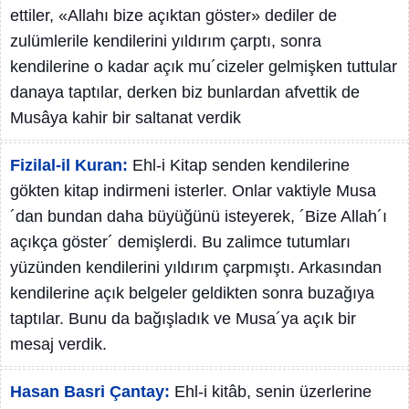
ettiler, «Allahı bize açıktan göster» dediler de
zulümlerile kendilerini yıldırım çarptı, sonra
kendilerine o kadar açık mu´cizeler gelmişken tuttular
danaya taptılar, derken biz bunlardan afvettik de
Musâya kahir bir saltanat verdik
Fizilal-il Kuran:
Ehl-i Kitap senden kendilerine
gökten kitap indirmeni isterler. Onlar vaktiyle Musa
´dan bundan daha büyüğünü isteyerek, ´Bize Allah´ı
açıkça göster´ demişlerdi. Bu zalimce tutumları
yüzünden kendilerini yıldırım çarpmıştı. Arkasından
kendilerine açık belgeler geldikten sonra buzağıya
taptılar. Bunu da bağışladık ve Musa´ya açık bir
mesaj verdik.
Hasan Basri Çantay:
Ehl-i kitâb, senin üzerlerine