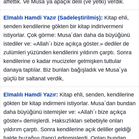
affettik. Ve Musa´ya apaçık delil (ve yetki) verdik.
Elmalılı Hamdi Yazır (Sadeleştirilmiş):
Kitap ehli,
senden kendilerine gökten bir kitap indirivermeni
istiyorlar. Çok görme: Musa´dan daha da büyüğünü
istediler ve: «Allah´ı bize açıkça göster.» dediler de
zulümleri yüzünden kendilerini yıldırım çarptı. Sonra
kendilerine o kadar mucizeler gelmişken tuttular
danaya taptılar. Biz bunları bağışladık ve Musa´ya
güçlü bir saltanat verdik,
Elmalılı Hamdi Yazır:
Kitap ehli, senden, kendilerine
gökten bir kitap indirmeni istiyorlar. Musa´dan bundan
daha büyüğünü istemişler ve: «Allah´ı bize açıkça
göster» demişlerdi. Haksızlıkları sebebiyle onları
yıldırım çarptı. Sonra kendilerine açık deliller geldiği
halde buzağıyı (tanrı) edinmişlerdi. Onları bundan