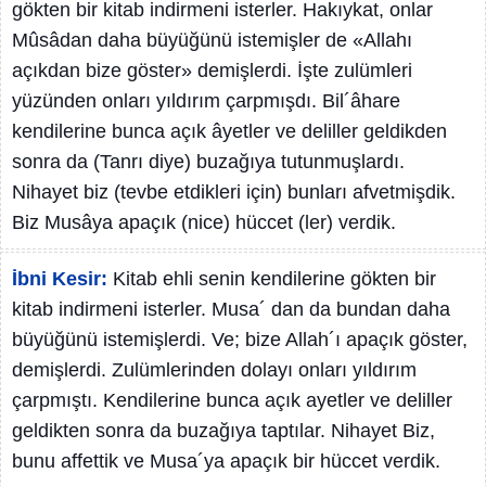
gökten bir kitab indirmeni isterler. Hakıykat, onlar
Mûsâdan daha büyüğünü istemişler de «Allahı
açıkdan bize göster» demişlerdi. İşte zulümleri
yüzünden onları yıldırım çarpmışdı. Bil´âhare
kendilerine bunca açık âyetler ve deliller geldikden
sonra da (Tanrı diye) buzağıya tutunmuşlardı.
Nihayet biz (tevbe etdikleri için) bunları afvetmişdik.
Biz Musâya apaçık (nice) hüccet (ler) verdik.
İbni Kesir:
Kitab ehli senin kendilerine gökten bir
kitab indirmeni isterler. Musa´ dan da bundan daha
büyüğünü istemişlerdi. Ve; bize Allah´ı apaçık göster,
demişlerdi. Zulümlerinden dolayı onları yıldırım
çarpmıştı. Kendilerine bunca açık ayetler ve deliller
geldikten sonra da buzağıya taptılar. Nihayet Biz,
bunu affettik ve Musa´ya apaçık bir hüccet verdik.