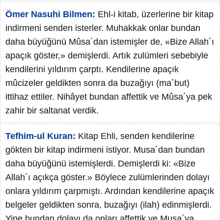
Ömer Nasuhi Bilmen:
Ehl-i kitab, üzerlerine bir kitap
indirmeni senden isterler. Muhakkak onlar bundan
daha büyüğünü Mûsa´dan istemişler de, «Bize Allah´ı
apaçık göster,» demişlerdi. Artık zulümleri sebebiyle
kendilerini yıldırım çarptı. Kendilerine apaçık
mûcizeler geldikten sonra da buzağıyı (ma´but)
ittihaz ettiler. Nihâyet bundan affettik ve Mûsa´ya pek
zahir bir saltanat verdik.
Tefhim-ul Kuran:
Kitap Ehli, senden kendilerine
gökten bir kitap indirmeni istiyor. Musa´dan bundan
daha büyüğünü istemişlerdi. Demişlerdi ki: «Bize
Allah´ı açıkça göster.» Böylece zulümlerinden dolayı
onlara yıldırım çarpmıştı. Ardından kendilerine apaçık
belgeler geldikten sonra, buzağıyı (ilah) edinmişlerdi.
Yine bundan dolayı da onları affettik ve Musa´ya