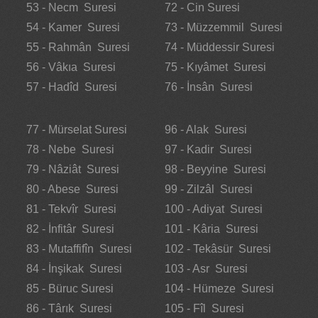
53 - Necm Suresi
72 - Cin Suresi
54 - Kamer Suresi
73 - Müzzemmil Suresi
55 - Rahmân Suresi
74 - Müddessir Suresi
56 - Vâkıa Suresi
75 - Kıyâmet Suresi
57 - Hadîd Suresi
76 - İnsân Suresi
77 - Mürselat Suresi
96 - Alak Suresi
78 - Nebe Suresi
97 - Kadir Suresi
79 - Nâziât Suresi
98 - Beyyine Suresi
80 - Abese Suresi
99 - Zilzâl Suresi
81 - Tekvîr Suresi
100 - Adiyat Suresi
82 - İnfitâr Suresi
101 - Kâria Suresi
83 - Mutaffifîn Suresi
102 - Tekâsür Suresi
84 - İnşikak Suresi
103 - Asr Suresi
85 - Büruc Suresi
104 - Hümeze Suresi
86 - Târık Suresi
105 - Fîl Suresi