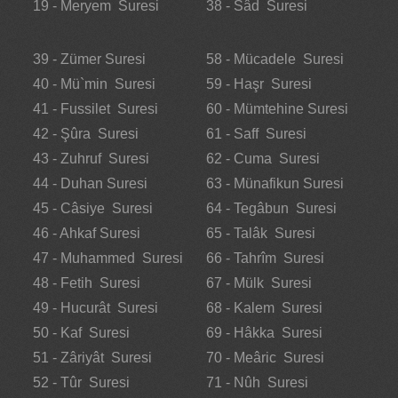
19 - Meryem Suresi
38 - Sâd Suresi
39 - Zümer Suresi
58 - Mücadele Suresi
40 - Mü`min Suresi
59 - Haşr Suresi
41 - Fussilet Suresi
60 - Mümtehine Suresi
42 - Şûra Suresi
61 - Saff Suresi
43 - Zuhruf Suresi
62 - Cuma Suresi
44 - Duhan Suresi
63 - Münafikun Suresi
45 - Câsiye Suresi
64 - Tegâbun Suresi
46 - Ahkaf Suresi
65 - Talâk Suresi
47 - Muhammed Suresi
66 - Tahrîm Suresi
48 - Fetih Suresi
67 - Mülk Suresi
49 - Hucurât Suresi
68 - Kalem Suresi
50 - Kaf Suresi
69 - Hâkka Suresi
51 - Zâriyât Suresi
70 - Meâric Suresi
52 - Tûr Suresi
71 - Nûh Suresi