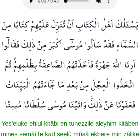
يَسْـَٔلُكَ اَهْلُ الْكِتَابِ اَنْ تُنَزِّلَ عَلَيْهِمْ كِتَابًا مِنَ
السَّمَٓاءِ فَقَدْ سَاَلُوا مُوسٰٓى اَكْبَرَ مِنْ ذٰلِكَ فَقَالُٓوا
اَرِنَا اللّٰهَ جَهْرَةً فَاَخَذَتْهُمُ الصَّاعِقَةُ بِظُلْمِهِمْۚ ثُمَّ
اتَّخَذُوا الْعِجْلَ مِنْ بَعْدِ مَا جَٓاءَتْهُمُ الْبَيِّنَاتُ
فَعَفَوْنَا عَنْ ذٰلِكَۚ وَاٰتَيْنَا مُوسٰى سُلْطَانًا مُب۪ينًا
Yes’eluke ehlul kitâbi en tunezzile aleyhim kitâben
mines semâi fe kad seelû mûsâ ekbere min zâlike