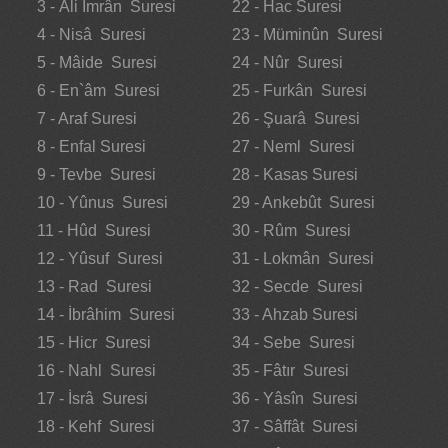
3 - Âli İmrân Suresi
22 - Hac Suresi
4 - Nisâ Suresi
23 - Müminûn Suresi
5 - Mâide Suresi
24 - Nûr Suresi
6 - En`âm Suresi
25 - Furkân Suresi
7 - Araf Suresi
26 - Şuarâ Suresi
8 - Enfal Suresi
27 - Neml Suresi
9 - Tevbe Suresi
28 - Kasas Suresi
10 - Yûnus Suresi
29 - Ankebût Suresi
11 - Hûd Suresi
30 - Rûm Suresi
12 - Yûsuf Suresi
31 - Lokmân Suresi
13 - Rad Suresi
32 - Secde Suresi
14 - İbrâhim Suresi
33 - Ahzab Suresi
15 - Hicr Suresi
34 - Sebe Suresi
16 - Nahl Suresi
35 - Fâtır Suresi
17 - İsrâ Suresi
36 - Yâsîn Suresi
18 - Kehf Suresi
37 - Sâffât Suresi