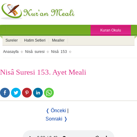
Kuran Okulu
Sureler
Hatim Setleri
Mealler
Anasayfa
Nisâ suresi
Nisâ 153
Nisâ Suresi 153. Ayet Meali
❬ Önceki
|
Sonraki ❭