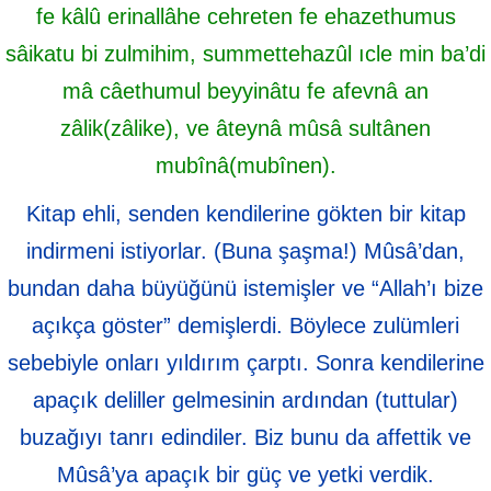
fe kâlû erinallâhe cehreten fe ehazethumus
sâikatu bi zulmihim, summettehazûl ıcle min ba’di
mâ câethumul beyyinâtu fe afevnâ an
zâlik(zâlike), ve âteynâ mûsâ sultânen
mubînâ(mubînen).
Kitap ehli, senden kendilerine gökten bir kitap
indirmeni istiyorlar. (Buna şaşma!) Mûsâ’dan,
bundan daha büyüğünü istemişler ve “Allah’ı bize
açıkça göster” demişlerdi. Böylece zulümleri
sebebiyle onları yıldırım çarptı. Sonra kendilerine
apaçık deliller gelmesinin ardından (tuttular)
buzağıyı tanrı edindiler. Biz bunu da affettik ve
Mûsâ’ya apaçık bir güç ve yetki verdik.