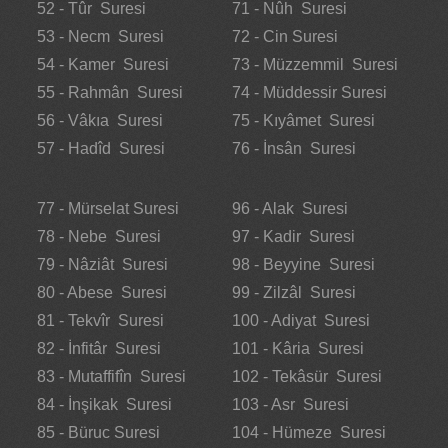
52 - Tûr Suresi
71 - Nûh Suresi
53 - Necm Suresi
72 - Cin Suresi
54 - Kamer Suresi
73 - Müzzemmil Suresi
55 - Rahmân Suresi
74 - Müddessir Suresi
56 - Vâkıa Suresi
75 - Kıyâmet Suresi
57 - Hadîd Suresi
76 - İnsân Suresi
77 - Mürselat Suresi
96 - Alak Suresi
78 - Nebe Suresi
97 - Kadir Suresi
79 - Nâziât Suresi
98 - Beyyine Suresi
80 - Abese Suresi
99 - Zilzâl Suresi
81 - Tekvîr Suresi
100 - Adiyat Suresi
82 - İnfitâr Suresi
101 - Kâria Suresi
83 - Mutaffifîn Suresi
102 - Tekâsür Suresi
84 - İnşikak Suresi
103 - Asr Suresi
85 - Büruc Suresi
104 - Hümeze Suresi