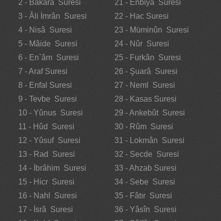
2 - Bakara Suresi
21 - Enbiyâ Suresi
3 - Âli İmrân Suresi
22 - Hac Suresi
4 - Nisâ Suresi
23 - Müminûn Suresi
5 - Mâide Suresi
24 - Nûr Suresi
6 - En`âm Suresi
25 - Furkân Suresi
7 - Araf Suresi
26 - Şuarâ Suresi
8 - Enfal Suresi
27 - Neml Suresi
9 - Tevbe Suresi
28 - Kasas Suresi
10 - Yûnus Suresi
29 - Ankebût Suresi
11 - Hûd Suresi
30 - Rûm Suresi
12 - Yûsuf Suresi
31 - Lokmân Suresi
13 - Rad Suresi
32 - Secde Suresi
14 - İbrâhim Suresi
33 - Ahzab Suresi
15 - Hicr Suresi
34 - Sebe Suresi
16 - Nahl Suresi
35 - Fâtır Suresi
17 - İsrâ Suresi
36 - Yâsîn Suresi