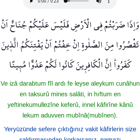
وَاِذَا ضَرَبْتُمْ فِي الْاَرْضِ فَلَيْسَ عَلَيْكُمْ جُنَاحٌ اَنْ
تَقْصُرُوا مِنَ الصَّلٰوةِۗ اِنْ خِفْتُمْ اَنْ يَفْتِنَكُمُ الَّذ۪ينَ
كَفَرُواۜ اِنَّ الْكَافِر۪ينَ كَانُوا لَكُمْ عَدُوًّا مُب۪ينًا
Ve izâ darabtum fîl ardı fe leyse aleykum cunâhun
en taksurû mines salâti, in hıftum en
yeftinekumullezîne keferû, innel kâfirîne kânû
lekum aduvven mubînâ(mubînen).
Yeryüzünde sefere çıktığınız vakit kâfirlerin size
saldırmasından korkarsanız, namazı