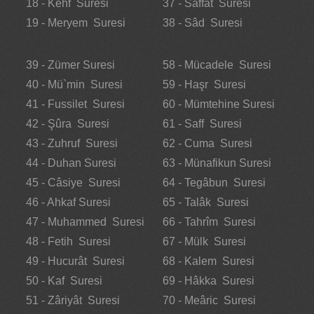
18 - Kehf Suresi
37 - Sâffât Suresi
19 - Meryem Suresi
38 - Sâd Suresi
39 - Zümer Suresi
58 - Mücadele Suresi
40 - Mü`min Suresi
59 - Haşr Suresi
41 - Fussilet Suresi
60 - Mümtehine Suresi
42 - Şûra Suresi
61 - Saff Suresi
43 - Zuhruf Suresi
62 - Cuma Suresi
44 - Duhan Suresi
63 - Münafikun Suresi
45 - Câsiye Suresi
64 - Tegâbun Suresi
46 - Ahkaf Suresi
65 - Talâk Suresi
47 - Muhammed Suresi
66 - Tahrîm Suresi
48 - Fetih Suresi
67 - Mülk Suresi
49 - Hucurât Suresi
68 - Kalem Suresi
50 - Kaf Suresi
69 - Hâkka Suresi
51 - Zâriyât Suresi
70 - Meâric Suresi