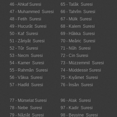
46 - Ahkaf Suresi
65 - Talâk Suresi
47 - Muhammed Suresi
66 - Tahrîm Suresi
48 - Fetih Suresi
67 - Mülk Suresi
49 - Hucurât Suresi
68 - Kalem Suresi
50 - Kaf Suresi
69 - Hâkka Suresi
51 - Zâriyât Suresi
70 - Meâric Suresi
52 - Tûr Suresi
71 - Nûh Suresi
53 - Necm Suresi
72 - Cin Suresi
54 - Kamer Suresi
73 - Müzzemmil Suresi
55 - Rahmân Suresi
74 - Müddessir Suresi
56 - Vâkıa Suresi
75 - Kıyâmet Suresi
57 - Hadîd Suresi
76 - İnsân Suresi
77 - Mürselat Suresi
96 - Alak Suresi
78 - Nebe Suresi
97 - Kadir Suresi
79 - Nâziât Suresi
98 - Beyyine Suresi