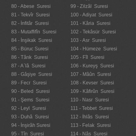
80 - Abese Suresi
99 - Zilzâl Suresi
81 - Tekvîr Suresi
100 - Adiyat Suresi
82 - İnfitâr Suresi
101 - Kâria Suresi
83 - Mutaffifîn Suresi
102 - Tekâsür Suresi
84 - İnşikak Suresi
103 - Asr Suresi
85 - Büruc Suresi
104 - Hümeze Suresi
86 - Târık Suresi
105 - Fîl Suresi
87 - A`lâ Suresi
106 - Kureyş Suresi
88 - Gâşiye Suresi
107 - Mâûn Suresi
89 - Fecr Suresi
108 - Kevser Suresi
90 - Beled Suresi
109 - Kâfirûn Suresi
91 - Şems Suresi
110 - Nasr Suresi
92 - Leyl Suresi
111 - Tebbet Suresi
93 - Duhâ Suresi
112 - İhlâs Suresi
94 - İnşirâh Suresi
113 - Felak Suresi
95 - Tîn Suresi
114 - Nâs Suresi