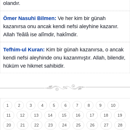
olandır.
Ömer Nasuhi Bilmen:
Ve her kim bir günah
kazanırsa onu ancak kendi nefsi aleyhine kazanır.
Allah Teâlâ ise alîmdir, hakîmdir.
Tefhim-ul Kuran:
Kim bir günah kazanırsa, o ancak
kendi nefsi aleyhinde onu kazanmıştır. Allah, bilendir,
hüküm ve hikmet sahibidir.
1
2
3
4
5
6
7
8
9
10
11
12
13
14
15
16
17
18
19
20
21
22
23
24
25
26
27
28