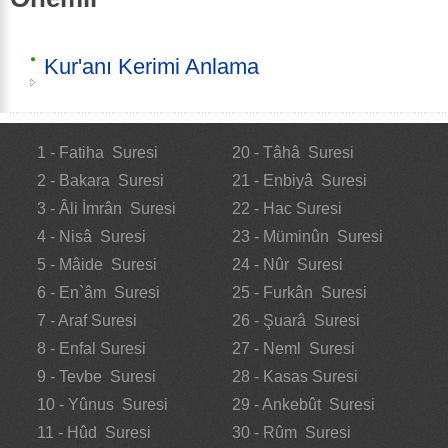
Kur'anı Kerimi Anlama
1 - Fatiha Suresi
20 - Tâhâ Suresi
2 - Bakara Suresi
21 - Enbiyâ Suresi
3 - Âli İmrân Suresi
22 - Hac Suresi
4 - Nisâ Suresi
23 - Müminûn Suresi
5 - Mâide Suresi
24 - Nûr Suresi
6 - En`âm Suresi
25 - Furkân Suresi
7 - Araf Suresi
26 - Şuarâ Suresi
8 - Enfal Suresi
27 - Neml Suresi
9 - Tevbe Suresi
28 - Kasas Suresi
10 - Yûnus Suresi
29 - Ankebût Suresi
11 - Hûd Suresi
30 - Rûm Suresi