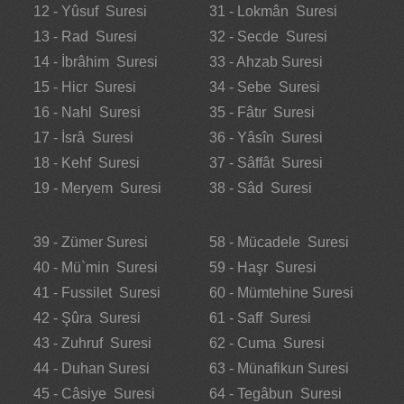
12 - Yûsuf Suresi
31 - Lokmân Suresi
13 - Rad Suresi
32 - Secde Suresi
14 - İbrâhim Suresi
33 - Ahzab Suresi
15 - Hicr Suresi
34 - Sebe Suresi
16 - Nahl Suresi
35 - Fâtır Suresi
17 - İsrâ Suresi
36 - Yâsîn Suresi
18 - Kehf Suresi
37 - Sâffât Suresi
19 - Meryem Suresi
38 - Sâd Suresi
39 - Zümer Suresi
58 - Mücadele Suresi
40 - Mü`min Suresi
59 - Haşr Suresi
41 - Fussilet Suresi
60 - Mümtehine Suresi
42 - Şûra Suresi
61 - Saff Suresi
43 - Zuhruf Suresi
62 - Cuma Suresi
44 - Duhan Suresi
63 - Münafikun Suresi
45 - Câsiye Suresi
64 - Tegâbun Suresi