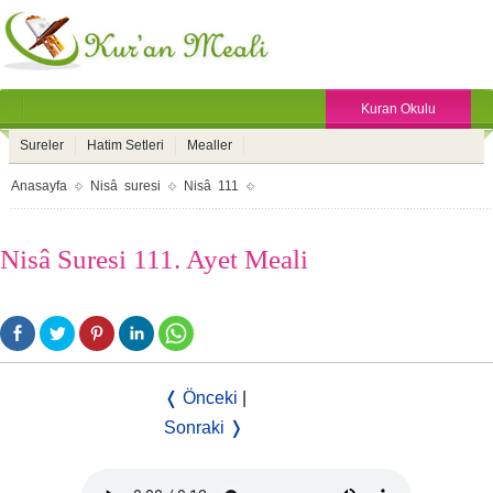
Kuran Okulu
Sureler
Hatim Setleri
Mealler
Anasayfa
Nisâ suresi
Nisâ 111
Nisâ Suresi 111. Ayet Meali
❬ Önceki
|
Sonraki ❭