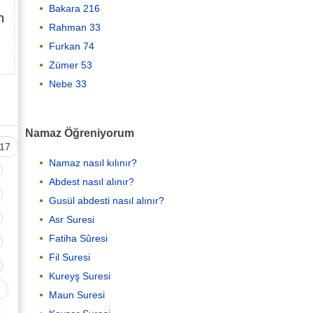
Bakara 216
n
Rahman 33
Furkan 74
Zümer 53
Nebe 33
Namaz Öğreniyorum
17
Namaz nasıl kılınır?
Abdest nasıl alınır?
Gusül abdesti nasıl alınır?
Asr Suresi
Fatiha Sûresi
Fil Suresi
Kureyş Suresi
Maun Suresi