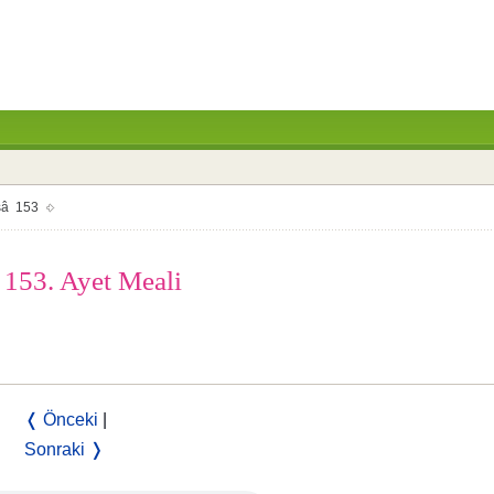
sâ 153
 153. Ayet Meali
❬ Önceki
|
Sonraki ❭