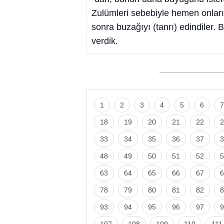
Zulümleri sebebiyle hemen onları y
sonra buzağıyı (tanrı) edindiler. 
verdik.
1
2
3
4
5
6
7
18
19
20
21
22
2
33
34
35
36
37
3
48
49
50
51
52
5
63
64
65
66
67
6
78
79
80
81
82
8
93
94
95
96
97
9
107
108
109
110
111