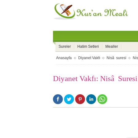
Sureler
Hatim Setleri
Mealler
Anasayfa
Diyanet Vakfı
Nisâ suresi
Ni
Diyanet Vakfı: Nisâ Suresi