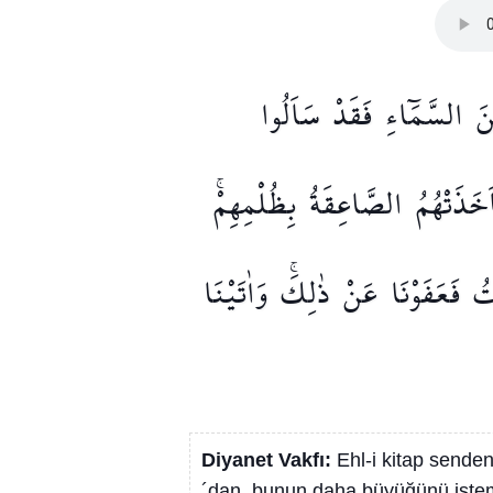
نَ
السَّمَٓاءِ
فَقَدْ
سَاَلُوا
َخَذَتْهُمُ
الصَّاعِقَةُ
بِظُلْمِهِمْۚ
تُ
فَعَفَوْنَا
عَنْ
ذٰلِكَۚ
وَاٰتَيْنَا
Diyanet Vakfı:
Ehl-i kitap senden
´dan, bunun daha büyüğünü istemi