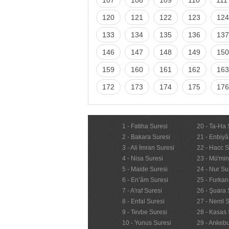
120
121
122
123
124
133
134
135
136
137
146
147
148
149
150
159
160
161
162
163
172
173
174
175
176
1 - Fatiha Suresi
20 - Ta-Ha 
2 - Bakara Suresi
21 - Enbiyâ
3 - Ali İmran Suresi
22 - Hacc S
4 - Nisa Suresi
23 - Mü'mi
5 - Maide Suresi
24 - Nur Su
6 - En’âm Suresi
25 - Furkan
7 - A'raf Suresi
26 - Şuara 
8 - Enfal Suresi
27 - Neml S
9 - Tevbe Suresi
28 - Kasas 
10 - Yunus Suresi
29 - Ankebu