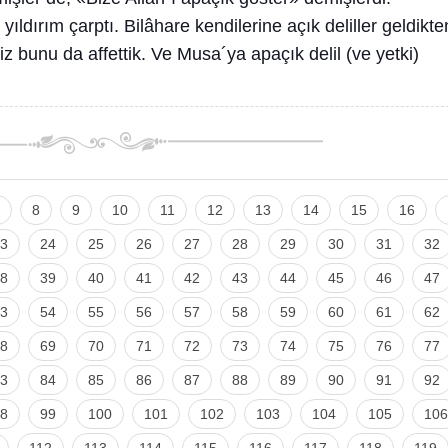
ıldırım çarptı. Bilâhare kendilerine açık deliller geldikte
Biz bunu da affettik. Ve Musa´ya apaçık delil (ve yetki)
8
9
10
11
12
13
14
15
16
3
24
25
26
27
28
29
30
31
32
8
39
40
41
42
43
44
45
46
47
3
54
55
56
57
58
59
60
61
62
8
69
70
71
72
73
74
75
76
77
3
84
85
86
87
88
89
90
91
92
8
99
100
101
102
103
104
105
106
112
113
114
115
116
117
118
119