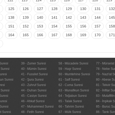
125
126
127
128
129
130
131
132
138
139
140
141
142
143
144
145
151
152
153
154
155
156
157
158
164
165
166
167
168
169
170
171
Suresi
39 - Zumer Suresi
58 - Mücadele Suresi
77 - Mürselat
 Suresi
40 - Mümin Suresi
59 - Haşr Suresi
78 - Nebe Su
uresi
41 - Fussilet Suresi
60 - Mumtehine Suresi
79 - Nazi'at S
nun Suresi
42 - Şura Suresi
61 - Saff Suresi
80 - Abese Su
resi
43 - Zuhruf Suresi
62 - Cuma Suresi
81 - Tekvir Su
 Suresi
44 - Duhan Suresi
63 - Munafikun Suresi
82 - İnfitar Su
Suresi
45 - Casiye Suresi
64 - Teğabun Suresi
83 - Mutaffifi
uresi
46 - Ahkaf Suresi
65 - Talak Suresi
84 - İnşikak S
Suresi
47 - Muhammed Suresi
66 - Tahrim Suresi
85 - Buruc Su
t Suresi
48 - Fetih Suresi
67 - Mülk Suresi
86 - Tarık Sur