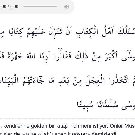
ْـَٔلُكَ
اَهْلُ
الْكِتَابِ
اَنْ
تُنَزِّلَ
عَلَيْهِمْ
كِتَابًا
مِ
وسٰٓى
اَكْبَرَ
مِنْ
ذٰلِكَ
فَقَالُٓوا
اَرِنَا
اللّٰهَ
جَهْرَةً
فَا
َ
اتَّخَذُوا
الْعِجْلَ
مِنْ
بَعْدِ
مَا
جَٓاءَتْهُمُ
الْبَيِّنَا
وسٰى
سُلْطَانًا
مُب۪ينًا
, kendilerine gökten bir kitap indirmeni istiyor. Onlar Mu
şler de, «Bize Allah´ı apaçık göster» demişlerdi.