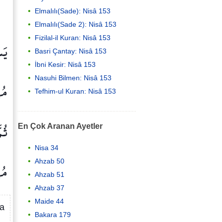
Elmalılı(Sade): Nisâ 153
Elmalılı(Sade 2): Nisâ 153
Fizilal-il Kuran: Nisâ 153
يَس
Basri Çantay: Nisâ 153
İbni Kesir: Nisâ 153
Nasuhi Bilmen: Nisâ 153
مُ
Tefhim-ul Kuran: Nisâ 153
ثُمّ
En Çok Aranan Ayetler
Nisa 34
مُ
Ahzab 50
Ahzab 51
Ahzab 37
Maide 44
sa
Bakara 179