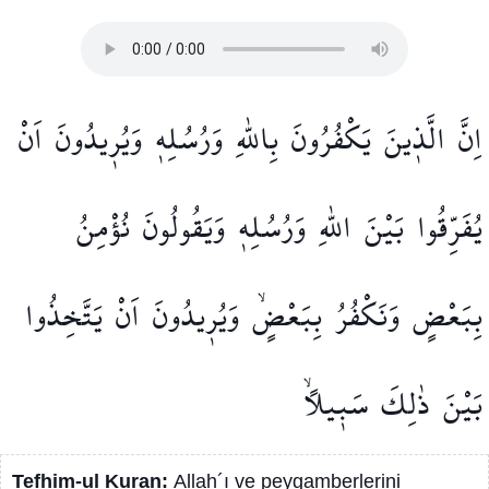
اِنَّ
الَّذ۪ينَ
يَكْفُرُونَ
بِاللّٰهِ
وَرُسُلِه۪
وَيُر۪يدُونَ
اَنْ
يُفَرِّقُوا
بَيْنَ
اللّٰهِ
وَرُسُلِه۪
وَيَقُولُونَ
نُؤْمِنُ
بِبَعْضٍ
وَنَكْفُرُ
بِبَعْضٍۙ
وَيُر۪يدُونَ
اَنْ
يَتَّخِذُوا
بَيْنَ
ذٰلِكَ
سَب۪يلًاۙ
Tefhim-ul Kuran:
Allah´ı ve peygamberlerini