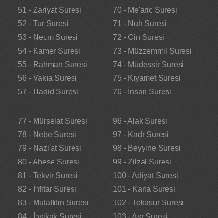
51 - Zariyat Suresi
70 - Me'aric Suresi
52 - Tur Suresi
71 - Nuh Suresi
53 - Necm Suresi
72 - Cin Suresi
54 - Kamer Suresi
73 - Müzzemmil Suresi
55 - Rahman Suresi
74 - Müdessir Suresi
56 - Vakıa Suresi
75 - Kıyamet Suresi
57 - Hadid Suresi
76 - İnsan Suresi
77 - Mürselat Suresi
96 - Alak Suresi
78 - Nebe Suresi
97 - Kadr Suresi
79 - Nazi'at Suresi
98 - Beyyine Suresi
80 - Abese Suresi
99 - Zilzal Suresi
81 - Tekvir Suresi
100 - Adiyat Suresi
82 - İnfitar Suresi
101 - Karia Suresi
83 - Mutaffifin Suresi
102 - Tekasür Suresi
84 - İnşikak Suresi
103 - Asr Suresi