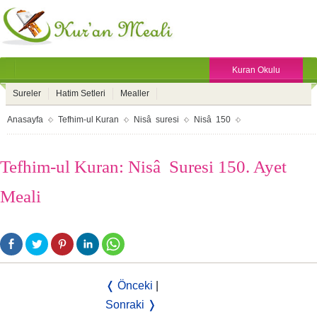
Kuran Okulu
Sureler
Hatim Setleri
Mealler
Anasayfa
Tefhim-ul Kuran
Nisâ suresi
Nisâ 150
Tefhim-ul Kuran: Nisâ Suresi 150. Ayet
Meali
❬ Önceki
|
Sonraki ❭