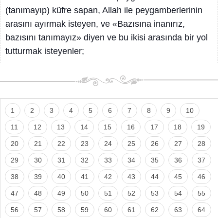
(tanımayıp) küfre sapan, Allah ile peygamberlerinin
arasını ayırmak isteyen, ve «Bazısına inanırız,
bazısını tanımayız» diyen ve bu ikisi arasında bir yol
tutturmak isteyenler;
1
2
3
4
5
6
7
8
9
10
11
12
13
14
15
16
17
18
19
20
21
22
23
24
25
26
27
28
29
30
31
32
33
34
35
36
37
38
39
40
41
42
43
44
45
46
47
48
49
50
51
52
53
54
55
56
57
58
59
60
61
62
63
64