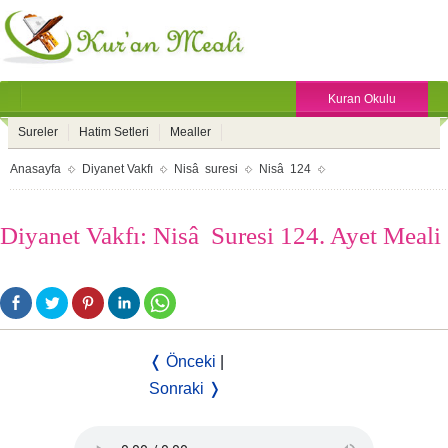
Kuran Okulu
Sureler
Hatim Setleri
Mealler
Anasayfa
Diyanet Vakfı
Nisâ suresi
Nisâ 124
Diyanet Vakfı: Nisâ Suresi 124. Ayet Meali
❬ Önceki
|
Sonraki ❭