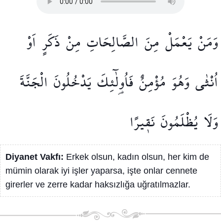
وَمَنْ
يَعْمَلْ
مِنَ
الصَّالِحَاتِ
مِنْ
ذَكَرٍ
اَوْ
اُنْثٰى
وَهُوَ
مُؤْمِنٌ
فَاُو۬لٰٓئِكَ
يَدْخُلُونَ
الْجَنَّةَ
وَلَا
يُظْلَمُونَ
نَق۪يرًا
Diyanet Vakfı:
Erkek olsun, kadın olsun, her kim de
mümin olarak iyi işler yaparsa, işte onlar cennete
girerler ve zerre kadar haksızlığa uğratılmazlar.