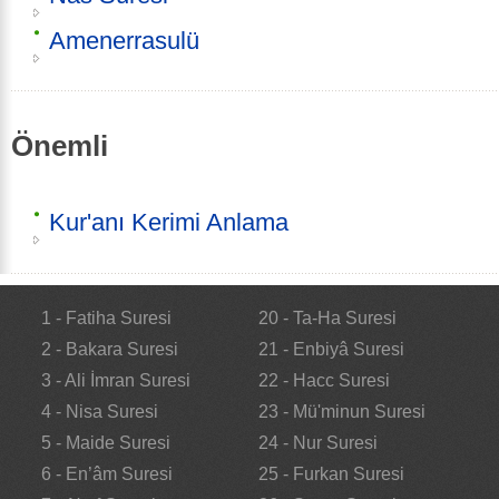
Amenerrasulü
Önemli
Kur'anı Kerimi Anlama
1 - Fatiha Suresi
20 - Ta-Ha Suresi
2 - Bakara Suresi
21 - Enbiyâ Suresi
3 - Ali İmran Suresi
22 - Hacc Suresi
4 - Nisa Suresi
23 - Mü'minun Suresi
5 - Maide Suresi
24 - Nur Suresi
6 - En’âm Suresi
25 - Furkan Suresi