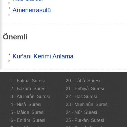
Amenerrasulü
Önemli
Kur'anı Kerimi Anlama
1 - Fatiha Suresi
20 - Tâhâ Suresi
2 - Bakara Suresi
21 - Enbiyâ Suresi
3 - Âli İmrân Suresi
22 - Hac Suresi
4 - Nisâ Suresi
23 - Müminûn Suresi
5 - Mâide Suresi
24 - Nûr Suresi
6 - En`âm Suresi
25 - Furkân Suresi