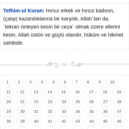
Tefhim-ul Kuran:
Hırsız erkek ve hırsız kadının,
(çalıp) kazandıklarına bir karşılık, Allah´tan da,
´tekrarı önleyen kesin bir ceza´ olmak üzere ellerini
kesin. Allah üstün ve güçlü olandır, hüküm ve hikmet
sahibidir.
1
2
3
4
5
6
7
8
9
10
11
12
13
14
15
16
17
18
19
20
21
22
23
24
25
26
27
28
29
30
31
32
33
34
35
36
37
38
39
40
41
42
43
44
45
46