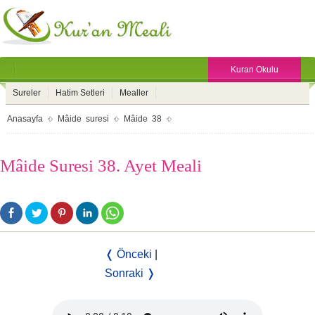
Kuran Okulu
Sureler
Hatim Setleri
Mealler
Anasayfa
Mâide suresi
Mâide 38
Mâide Suresi 38. Ayet Meali
❬ Önceki
|
Sonraki ❭