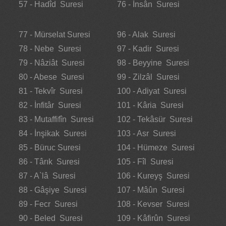
57 - Hadîd Suresi
76 - İnsân Suresi
77 - Mürselat Suresi
96 - Alak Suresi
78 - Nebe Suresi
97 - Kadir Suresi
79 - Nâziât Suresi
98 - Beyyine Suresi
80 - Abese Suresi
99 - Zilzâl Suresi
81 - Tekvîr Suresi
100 - Adiyat Suresi
82 - İnfitâr Suresi
101 - Kâria Suresi
83 - Mutaffifîn Suresi
102 - Tekâsür Suresi
84 - İnşikak Suresi
103 - Asr Suresi
85 - Büruc Suresi
104 - Hümeze Suresi
86 - Târık Suresi
105 - Fîl Suresi
87 - A`lâ Suresi
106 - Kureyş Suresi
88 - Gâşiye Suresi
107 - Mâûn Suresi
89 - Fecr Suresi
108 - Kevser Suresi
90 - Beled Suresi
109 - Kâfirûn Suresi