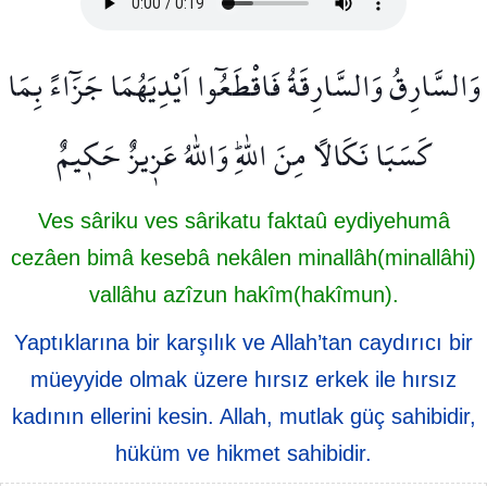
وَالسَّارِقُ وَالسَّارِقَةُ فَاقْطَعُٓوا اَيْدِيَهُمَا جَزَٓاءً بِمَا
كَسَبَا نَكَالًا مِنَ اللّٰهِۜ وَاللّٰهُ عَز۪يزٌ حَك۪يمٌ
Ves sâriku ves sârikatu faktaû eydiyehumâ
cezâen bimâ kesebâ nekâlen minallâh(minallâhi)
vallâhu azîzun hakîm(hakîmun).
Yaptıklarına bir karşılık ve Allah’tan caydırıcı bir
müeyyide olmak üzere hırsız erkek ile hırsız
kadının ellerini kesin. Allah, mutlak güç sahibidir,
hüküm ve hikmet sahibidir.