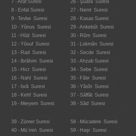
7 - Araf Suresi
26 - Şuarâ Suresi
8 - Enfal Suresi
27 - Neml Suresi
9 - Tevbe Suresi
28 - Kasas Suresi
10 - Yûnus Suresi
29 - Ankebût Suresi
11 - Hûd Suresi
30 - Rûm Suresi
12 - Yûsuf Suresi
31 - Lokmân Suresi
13 - Rad Suresi
32 - Secde Suresi
14 - İbrâhim Suresi
33 - Ahzab Suresi
15 - Hicr Suresi
34 - Sebe Suresi
16 - Nahl Suresi
35 - Fâtır Suresi
17 - İsrâ Suresi
36 - Yâsîn Suresi
18 - Kehf Suresi
37 - Sâffât Suresi
19 - Meryem Suresi
38 - Sâd Suresi
39 - Zümer Suresi
58 - Mücadele Suresi
40 - Mü`min Suresi
59 - Haşr Suresi