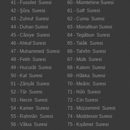
41 - Fussilet Suresi
60 - Mümtehine Suresi
42 - Şûra Suresi
61 - Saff Suresi
43 - Zuhruf Suresi
62 - Cuma Suresi
44 - Duhan Suresi
63 - Münafikun Suresi
45 - Câsiye Suresi
64 - Tegâbun Suresi
46 - Ahkaf Suresi
65 - Talâk Suresi
47 - Muhammed Suresi
66 - Tahrîm Suresi
48 - Fetih Suresi
67 - Mülk Suresi
49 - Hucurât Suresi
68 - Kalem Suresi
50 - Kaf Suresi
69 - Hâkka Suresi
51 - Zâriyât Suresi
70 - Meâric Suresi
52 - Tûr Suresi
71 - Nûh Suresi
53 - Necm Suresi
72 - Cin Suresi
54 - Kamer Suresi
73 - Müzzemmil Suresi
55 - Rahmân Suresi
74 - Müddessir Suresi
56 - Vâkıa Suresi
75 - Kıyâmet Suresi