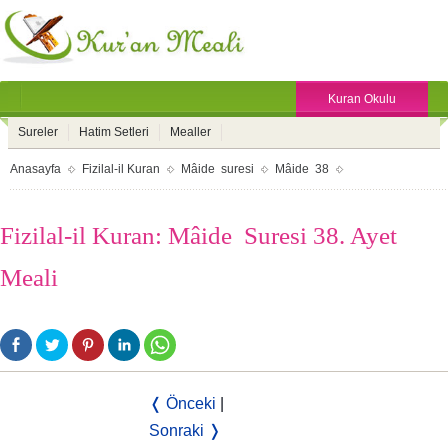
Kuran Okulu
Sureler
Hatim Setleri
Mealler
Anasayfa
Fizilal-il Kuran
Mâide suresi
Mâide 38
Fizilal-il Kuran: Mâide Suresi 38. Ayet
Meali
❬ Önceki
|
Sonraki ❭