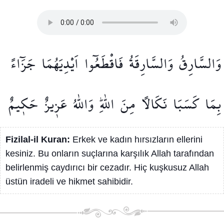
وَالسَّارِقُ
وَالسَّارِقَةُ
فَاقْطَعُٓوا
اَيْدِيَهُمَا
جَزَٓاءً
بِمَا
كَسَبَا
نَكَالًا
مِنَ
اللّٰهِۜ
وَاللّٰهُ
عَز۪يزٌ
حَك۪يمٌ
Fizilal-il Kuran:
Erkek ve kadın hırsızların ellerini
kesiniz. Bu onların suçlarına karşılık Allah tarafından
belirlenmiş caydırıcı bir cezadır. Hiç kuşkusuz Allah
üstün iradeli ve hikmet sahibidir.