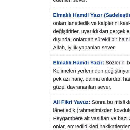
edenleri sever.
Elmalılı Hamdi Yazır (Sadeleştir
onları lanetledik ve kalplerini kas
değiştirirler, uyarıldıkları gerçek
dışında, onlardan sürekli bir hain
Allah, iyilik yapanları sever.
Elmalılı Hamdi Yazır:
Sözlerini b
Kelimeleri yerlerinden değiştiriyo
pek azı hariç, daima onlardan hai
güzel davrananları sever.
Ali Fikri Yavuz:
Sonra bu misâklar
lânetledik (rahmetimizden kovduk) v
Peygambere ait vasıfları ve bazı â
onlar, emredildikleri hakikatlerd