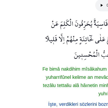
َاسِيَةًۚ يُحَرِّفُونَ الْكَلِمَ عَنْ
 عَلٰى خَٓائِنَةٍ مِنْهُمْ اِلَّا قَل۪يلًا
ُحِبُّ الْمُحْسِن۪ينَ
Fe bimâ nakdihim mîsâkahum l
yuharrifûnel kelime an mevâd
tezâlu tettaliu alâ hâınetin m
yuhı
İşte, verdikleri sözlerini boz