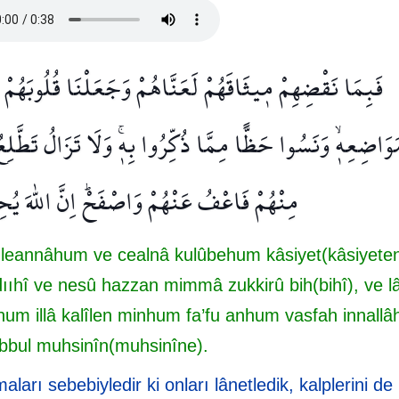
فَبِمَا نَقْضِهِمْ م۪يثَاقَهُمْ لَعَنَّاهُمْ وَجَعَلْنَا قُلُوبَهُمْ ق
وَاضِعِه۪ۙ وَنَسُوا حَظًّا مِمَّا ذُكِّرُوا بِه۪ۚ وَلَا تَزَالُ تَطَّلِعُ
مِنْهُمْ فَاعْفُ عَنْهُمْ وَاصْفَحْۜ اِنَّ اللّٰهَ ي
eannâhum ve cealnâ kulûbehum kâsiyet(kâsiyeten
ııhî ve nesû hazzan mimmâ zukkirû bih(bihî), ve l
inhum illâ kalîlen minhum fa’fu anhum vasfah innallâ
bbul muhsinîn(muhsinîne).
maları sebebiyledir ki onları lânetledik, kalplerini de