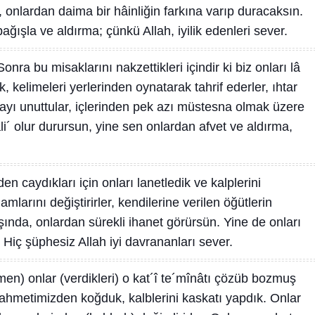
 onlardan daima bir hâinliğin farkına varıp duracaksın.
ğışla ve aldırma; çünkü Allah, iyilik edenleri sever.
Sonra bu misaklarını nakzettikleri içindir ki biz onları lâ
ik, kelimeleri yerlerinden oynatarak tahrif ederler, ıhtar
mayı unuttular, içlerinden pek azı müstesna olmak üzere
li´ olur durursun, yine sen onlardan afvet ve aldırma,
den caydıkları için onları lanetledik ve kalplerini
amlarını değiştirirler, kendilerine verilen öğütlerin
ışında, onlardan sürekli ihanet görürsün. Yine de onları
. Hiç şüphesiz Allah iyi davrananları sever.
en) onlar (verdikleri) o kat´î te´mînâtı çözüb bozmuş
ni rahmetimizden koğduk, kalblerini kaskatı yapdık. Onlar