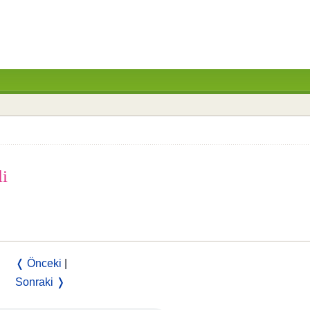
li
❬ Önceki
|
Sonraki ❭