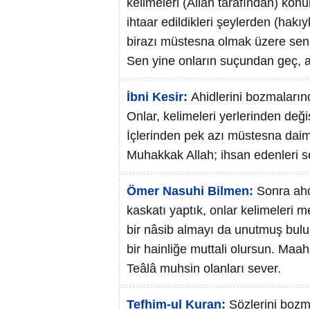
kelimeleri (Allah tarafından) konu
ihtaar edildikleri şeylerden (hakı
birazı müstesna olmak üzere sen,
Sen yine onların suçundan geç, ald
İbni Kesir:
Ahidlerini bozmalarında
Onlar, kelimeleri yerlerinden değiş
İçlerinden pek azı müstesna daima
Muhakkak Allah; ihsan edenleri s
Ömer Nasuhi Bilmen:
Sonra ahdl
kaskatı yaptık, onlar kelimeleri m
bir nâsib almayı da unutmuş bul
bir hainliğe muttali olursun. Maah
Teâlâ muhsin olanları sever.
Tefhim-ul Kuran:
Sözlerini bozma