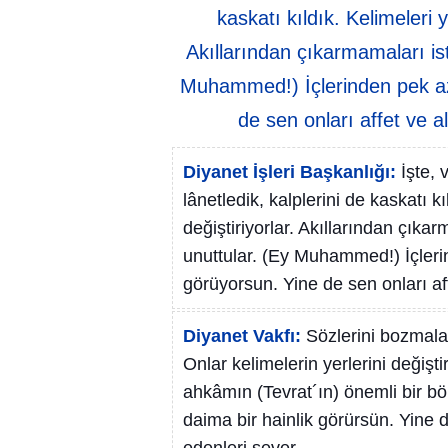
kaskatı kıldık. Kelimeleri y
Akıllarından çıkarmamaları is
Muhammed!) İçlerinden pek azı 
de sen onları affet ve al
Diyanet İşleri Başkanlığı:
İşte, 
lânetledik, kalplerini de kaskatı k
değiştiriyorlar. Akıllarından çıka
unuttular. (Ey Muhammed!) İçlerin
görüyorsun. Yine de sen onları aff
Diyanet Vakfı:
Sözlerini bozmaları
Onlar kelimelerin yerlerini değiştir
ahkâmın (Tevrat´ın) önemli bir bö
daima bir hainlik görürsün. Yine d