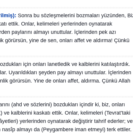
ilmiş):
Sonra bu sözleşmelerini bozmaları yüzünden, Bi
katı ettik. Onlar, kelimeleri yerlerinden oynatarak
lerden paylarını almayı unuttular. İçlerinden pek azı
lik görürsün, yine de sen, onları affet ve aldırma! Çünkü
ozdukları için onları lanetledik ve kalblerini katılaştırdık.
rlar. Uyarıldıkları şeyden pay almayı unuttular. İçlerinden
nlik görürsün. Yine de onları affet, aldırma. Çünkü Allah
ını (ahd ve sözlerini) bozdukları içindir ki, biz, onları
e kalblerini kaskatı ettik. Onlar, kelimeleri (Tevrat’taki
yetleri) yerlerinden oynatarak değiştirir tahrif ederler; ve
en nasîp almayı da (Peygambere iman etmeyi) terk ettiler.