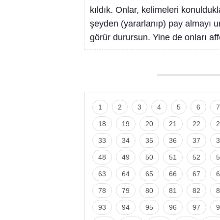
kıldık. Onlar, kelimeleri konuldukla
şeyden (yararlanıp) pay almayı unu
görür durursun. Yine de onları affe
1
2
3
4
5
6
7
18
19
20
21
22
2
33
34
35
36
37
3
48
49
50
51
52
5
63
64
65
66
67
6
78
79
80
81
82
8
93
94
95
96
97
9