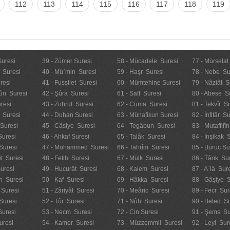
112
113
114
115
116
117
118
119
Suresi
39 - Zümer Suresi
58 - Mücadele Suresi
77 - Mürselat
 Suresi
40 - Mü`min Suresi
59 - Haşr Suresi
78 - Nebe Su
resi
41 - Fussilet Suresi
60 - Mümtehine Suresi
79 - Nâziât S
ûn Suresi
42 - Şûra Suresi
61 - Saff Suresi
80 - Abese S
resi
43 - Zuhruf Suresi
62 - Cuma Suresi
81 - Tekvîr S
 Suresi
44 - Duhan Suresi
63 - Münafikun Suresi
82 - İnfitâr S
 Suresi
45 - Câsiye Suresi
64 - Tegâbun Suresi
83 - Mutaffifî
Suresi
46 - Ahkaf Suresi
65 - Talâk Suresi
84 - İnşikak 
Suresi
47 - Muhammed Suresi
66 - Tahrîm Suresi
85 - Büruc Su
t Suresi
48 - Fetih Suresi
67 - Mülk Suresi
86 - Târık Su
uresi
49 - Hucurât Suresi
68 - Kalem Suresi
87 - A`lâ Sur
n Suresi
50 - Kaf Suresi
69 - Hâkka Suresi
88 - Gâşiye 
 Suresi
51 - Zâriyât Suresi
70 - Meâric Suresi
89 - Fecr Sur
Suresi
52 - Tûr Suresi
71 - Nûh Suresi
90 - Beled Su
Suresi
53 - Necm Suresi
72 - Cin Suresi
91 - Şems Su
uresi
54 - Kamer Suresi
73 - Müzzemmil Suresi
92 - Leyl Sur