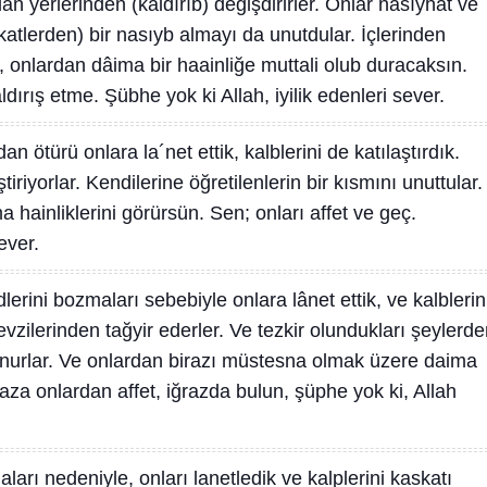
lan yerlerinden (kaldırıb) değişdirirler. Onlar nasıyhat ve
ykatlerden) bir nasıyb almayı da unutdular. İçlerinden
 onlardan dâima bir haainliğe muttali olub duracaksın.
ırış etme. Şübhe yok ki Allah, iyilik edenleri sever.
n ötürü onlara la´net ettik, kalblerini de katılaştırdık.
tiriyorlar. Kendilerine öğretilenlerin bir kısmını unuttular.
 hainliklerini görürsün. Sen; onları affet ve geç.
ever.
erini bozmaları sebebiyle onlara lânet ettik, ve kalblerin
evzilerinden tağyir ederler. Ve tezkir olundukları şeylerd
unurlar. Ve onlardan birazı müstesna olmak üzere daima
aza onlardan affet, iğrazda bulun, şüphe yok ki, Allah
ları nedeniyle, onları lanetledik ve kalplerini kaskatı