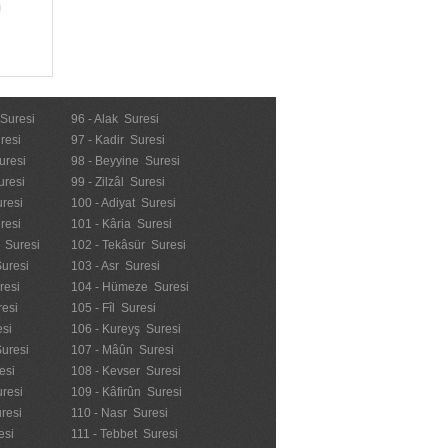
 Suresi
96 - Alak Suresi
resi
97 - Kadir Suresi
uresi
98 - Beyyine Suresi
uresi
99 - Zilzâl Suresi
uresi
100 - Adiyat Suresi
uresi
101 - Kâria Suresi
n Suresi
102 - Tekâsür Suresi
Suresi
103 - Asr Suresi
resi
104 - Hümeze Suresi
resi
105 - Fîl Suresi
esi
106 - Kureyş Suresi
Suresi
107 - Mâûn Suresi
esi
108 - Kevser Suresi
resi
109 - Kâfirûn Suresi
resi
110 - Nasr Suresi
esi
111 - Tebbet Suresi