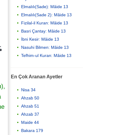
Elmalılı(Sade): Mâide 13
Elmalılı(Sade 2): Mâide 13
Fizilal-il Kuran: Mâide 13
Basri Çantay: Mâide 13
İbni Kesir: Mâide 13
مَ
Nasuhi Bilmen: Mâide 13
Tefhim-ul Kuran: Mâide 13
En Çok Aranan Ayetler
),
Nisa 34
â
Ahzab 50
he
Ahzab 51
Ahzab 37
Maide 44
Bakara 179