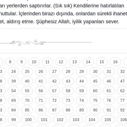
rı yerlerden saptırırlar. (Sık sık) Kendilerine hatırlatılan
ttular. İçlerinden birazı dışında, onlardan sürekli ihanet
t, aldırış etme. Şüphesiz Allah, iyilik yapanları sever.
8
9
10
11
12
13
14
15
16
3
24
25
26
27
28
29
30
31
32
8
39
40
41
42
43
44
45
46
47
3
54
55
56
57
58
59
60
61
62
8
69
70
71
72
73
74
75
76
77
3
84
85
86
87
88
89
90
91
92
8
99
100
101
102
103
104
105
106