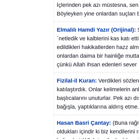
İçlerinden pek azı müstesna, sen,
Böyleyken yine onlardan suçları ba
Elmalılı Hamdi Yazır (Orijinal):
´netledik ve kalblerini kas katı ett
edildikleri hakikatlerden hazz al
onlardan daima bir hainliğe mutta
çünkü Allah ihsan edenleri sever
Fizilal-il Kuran:
Verdikleri sözler
katılaştırdık. Onlar kelimelerin anl
başlıcalarını unuturlar. Pek azı d
bağışla, yaptıklarına aldırış etme
Hasan Basri Çantay:
(Buna rağm
oldukları içindir ki biz kendileri