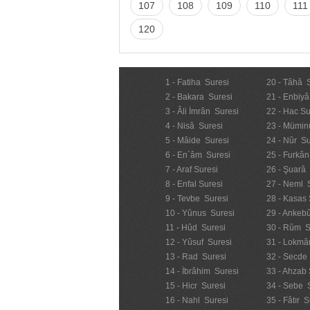
107
108
109
110
111
120
1 - Fatiha Suresi
20 - Tâhâ 
2 - Bakara Suresi
21 - Enbiyâ
3 - Âli İmrân Suresi
22 - Hac Su
4 - Nisâ Suresi
23 - Mümin
5 - Mâide Suresi
24 - Nûr Su
6 - En`âm Suresi
25 - Furkân
7 - Araf Suresi
26 - Şuarâ
8 - Enfal Suresi
27 - Neml 
9 - Tevbe Suresi
28 - Kasas 
10 - Yûnus Suresi
29 - Ankebû
11 - Hûd Suresi
30 - Rûm S
12 - Yûsuf Suresi
31 - Lokmâ
13 - Rad Suresi
32 - Secde
14 - İbrâhim Suresi
33 - Ahzab 
15 - Hicr Suresi
34 - Sebe 
16 - Nahl Suresi
35 - Fâtır S