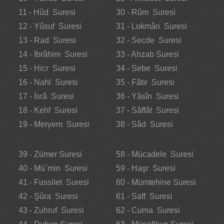
11 - Hûd Suresi
30 - Rûm Suresi
12 - Yûsuf Suresi
31 - Lokmân Suresi
13 - Rad Suresi
32 - Secde Suresi
14 - İbrâhim Suresi
33 - Ahzab Suresi
15 - Hicr Suresi
34 - Sebe Suresi
16 - Nahl Suresi
35 - Fâtır Suresi
17 - İsrâ Suresi
36 - Yâsîn Suresi
18 - Kehf Suresi
37 - Sâffât Suresi
19 - Meryem Suresi
38 - Sâd Suresi
39 - Zümer Suresi
58 - Mücadele Suresi
40 - Mü`min Suresi
59 - Haşr Suresi
41 - Fussilet Suresi
60 - Mümtehine Suresi
42 - Şûra Suresi
61 - Saff Suresi
43 - Zuhruf Suresi
62 - Cuma Suresi