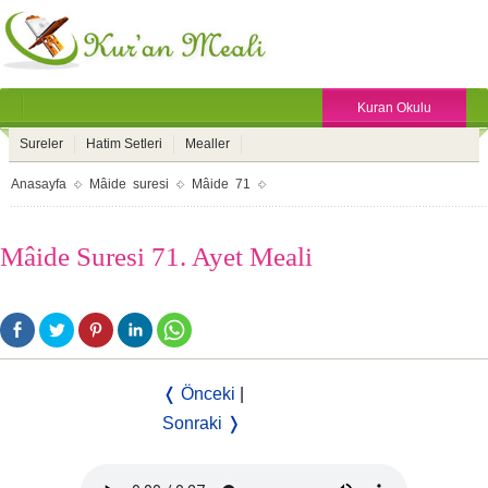
Kuran Okulu
Sureler
Hatim Setleri
Mealler
Anasayfa
Mâide suresi
Mâide 71
Mâide Suresi 71. Ayet Meali
❬ Önceki
|
Sonraki ❭