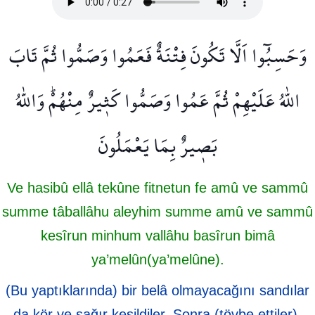
وَحَسِبُٓوا اَلَّا تَكُونَ فِتْنَةٌ فَعَمُوا وَصَمُّوا ثُمَّ تَابَ
اللّٰهُ عَلَيْهِمْ ثُمَّ عَمُوا وَصَمُّوا كَث۪يرٌ مِنْهُمْۜ وَاللّٰهُ
بَص۪يرٌ بِمَا يَعْمَلُونَ
Ve hasibû ellâ tekûne fitnetun fe amû ve sammû
summe tâballâhu aleyhim summe amû ve sammû
kesîrun minhum vallâhu basîrun bimâ
ya’melûn(ya’melûne).
(Bu yaptıklarında) bir belâ olmayacağını sandılar
da kör ve sağır kesildiler. Sonra (tövbe ettiler),