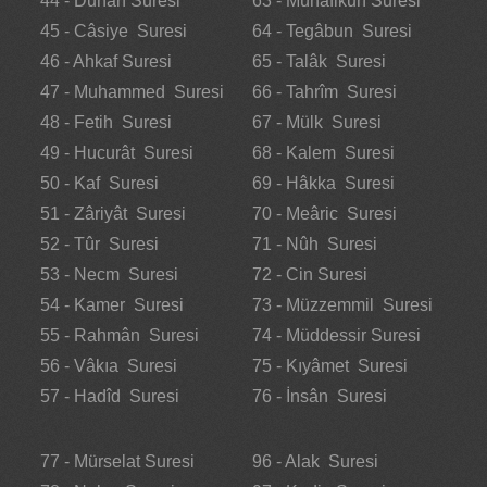
44 - Duhan Suresi
63 - Münafikun Suresi
45 - Câsiye Suresi
64 - Tegâbun Suresi
46 - Ahkaf Suresi
65 - Talâk Suresi
47 - Muhammed Suresi
66 - Tahrîm Suresi
48 - Fetih Suresi
67 - Mülk Suresi
49 - Hucurât Suresi
68 - Kalem Suresi
50 - Kaf Suresi
69 - Hâkka Suresi
51 - Zâriyât Suresi
70 - Meâric Suresi
52 - Tûr Suresi
71 - Nûh Suresi
53 - Necm Suresi
72 - Cin Suresi
54 - Kamer Suresi
73 - Müzzemmil Suresi
55 - Rahmân Suresi
74 - Müddessir Suresi
56 - Vâkıa Suresi
75 - Kıyâmet Suresi
57 - Hadîd Suresi
76 - İnsân Suresi
77 - Mürselat Suresi
96 - Alak Suresi