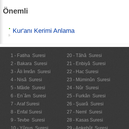
Önemli
Kur'anı Kerimi Anlama
1 - Fatiha Suresi
20 - Tâhâ Suresi
2 - Bakara Suresi
21 - Enbiyâ Suresi
3 - Âli İmrân Suresi
22 - Hac Suresi
4 - Nisâ Suresi
23 - Müminûn Suresi
5 - Mâide Suresi
24 - Nûr Suresi
6 - En`âm Suresi
25 - Furkân Suresi
7 - Araf Suresi
26 - Şuarâ Suresi
8 - Enfal Suresi
27 - Neml Suresi
9 - Tevbe Suresi
28 - Kasas Suresi
10 - Yûnus Suresi
29 - Ankebût Suresi