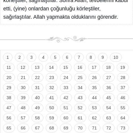
körleştiler, sağırlaştılar. Sonra Allah, tevbelerini kabul
etti, (yine) onlardan çoğunluğu körleştiler,
sağırlaştılar. Allah yapmakta olduklarını görendir.
1
2
3
4
5
6
7
8
9
10
11
12
13
14
15
16
17
18
19
20
21
22
23
24
25
26
27
28
29
30
31
32
33
34
35
36
37
38
39
40
41
42
43
44
45
46
47
48
49
50
51
52
53
54
55
56
57
58
59
60
61
62
63
64
65
66
67
68
69
70
71
72
73