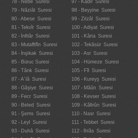
78 - Nebe Suresi
97 - Kadir Suresi
79 - Nâziât Suresi
98 - Beyyine Suresi
80 - Abese Suresi
99 - Zilzâl Suresi
81 - Tekvîr Suresi
100 - Adiyat Suresi
82 - İnfitâr Suresi
101 - Kâria Suresi
83 - Mutaffifîn Suresi
102 - Tekâsür Suresi
84 - İnşikak Suresi
103 - Asr Suresi
85 - Büruc Suresi
104 - Hümeze Suresi
86 - Târık Suresi
105 - Fîl Suresi
87 - A`lâ Suresi
106 - Kureyş Suresi
88 - Gâşiye Suresi
107 - Mâûn Suresi
89 - Fecr Suresi
108 - Kevser Suresi
90 - Beled Suresi
109 - Kâfirûn Suresi
91 - Şems Suresi
110 - Nasr Suresi
92 - Leyl Suresi
111 - Tebbet Suresi
93 - Duhâ Suresi
112 - İhlâs Suresi