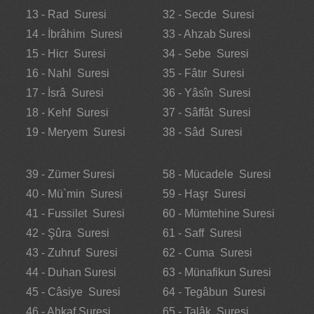
13 - Rad Suresi
32 - Secde Suresi
14 - İbrâhim Suresi
33 - Ahzab Suresi
15 - Hicr Suresi
34 - Sebe Suresi
16 - Nahl Suresi
35 - Fâtır Suresi
17 - İsrâ Suresi
36 - Yâsîn Suresi
18 - Kehf Suresi
37 - Sâffât Suresi
19 - Meryem Suresi
38 - Sâd Suresi
39 - Zümer Suresi
58 - Mücadele Suresi
40 - Mü`min Suresi
59 - Haşr Suresi
41 - Fussilet Suresi
60 - Mümtehine Suresi
42 - Şûra Suresi
61 - Saff Suresi
43 - Zuhruf Suresi
62 - Cuma Suresi
44 - Duhan Suresi
63 - Münafikun Suresi
45 - Câsiye Suresi
64 - Tegâbun Suresi
46 - Ahkaf Suresi
65 - Talâk Suresi