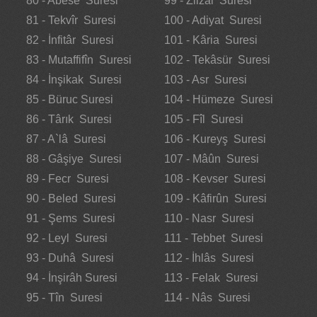
80 - Abese Suresi
99 - Zilzâl Suresi
81 - Tekvîr Suresi
100 - Adiyat Suresi
82 - İnfitâr Suresi
101 - Kâria Suresi
83 - Mutaffifîn Suresi
102 - Tekâsür Suresi
84 - İnşikak Suresi
103 - Asr Suresi
85 - Büruc Suresi
104 - Hümeze Suresi
86 - Târık Suresi
105 - Fîl Suresi
87 - A`lâ Suresi
106 - Kureyş Suresi
88 - Gâşiye Suresi
107 - Mâûn Suresi
89 - Fecr Suresi
108 - Kevser Suresi
90 - Beled Suresi
109 - Kâfirûn Suresi
91 - Şems Suresi
110 - Nasr Suresi
92 - Leyl Suresi
111 - Tebbet Suresi
93 - Duhâ Suresi
112 - İhlâs Suresi
94 - İnşirâh Suresi
113 - Felak Suresi
95 - Tîn Suresi
114 - Nâs Suresi