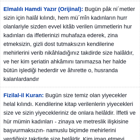
Elmalılı Hamdi Yazır (Orijinal):
Bugün pâk ni´metler
sizin için halâl kılındı, hem mü´mîn kadınların hurr
olanlariyle sizden evvel kitâb verilen ümmetlerin hur
kadınları da iffetlerinizi muhafaza ederek, zina
etmeksizin, gizli dost tutmaksızın kendilerine
mehirlerini verib nikâhladığınız takdirde size halâldır,
ve her kim şeriatin ahkâmını tanımazsa her halde
bütün işlediği hederdir ve âhırette o, husranda
kalanlardandır
Fizilal-il Kuran:
Bugün size temiz olan yiyecekler
helal kılındı. Kendilerine kitap verilenlerin yiyecekleri
size ve sizin yiyecekleriniz de onlara helâldir. İffetli ve
hür mümin kadınları - zinaya ve metreslik ilişkisine
başvurmaksızın- namuslu biçimde mehirlerini
verdiğiniz takdirde size helâldir. Kim iman etmeyi