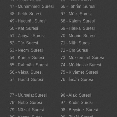
47 - Muhammed Suresi
66 - Tahrîm Suresi
48 - Fetih Suresi
67 - Mülk Suresi
49 - Hucurât Suresi
68 - Kalem Suresi
50 - Kaf Suresi
69 - Hâkka Suresi
51 - Zâriyât Suresi
70 - Meâric Suresi
52 - Tûr Suresi
71 - Nûh Suresi
53 - Necm Suresi
72 - Cin Suresi
54 - Kamer Suresi
73 - Müzzemmil Suresi
55 - Rahmân Suresi
74 - Müddessir Suresi
56 - Vâkıa Suresi
75 - Kıyâmet Suresi
57 - Hadîd Suresi
76 - İnsân Suresi
77 - Mürselat Suresi
96 - Alak Suresi
78 - Nebe Suresi
97 - Kadir Suresi
79 - Nâziât Suresi
98 - Beyyine Suresi