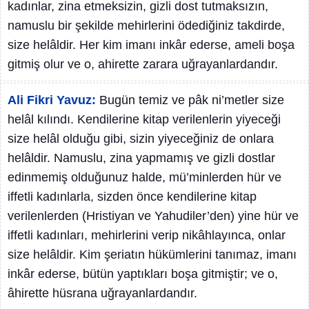
kadınlar, zina etmeksizin, gizli dost tutmaksızın,
namuslu bir şekilde mehirlerini ödediğiniz takdirde,
size helâldir. Her kim imanı inkâr ederse, ameli boşa
gitmiş olur ve o, ahirette zarara uğrayanlardandır.
Ali Fikri Yavuz:
Bugün temiz ve pâk ni’metler size
helâl kılındı. Kendilerine kitap verilenlerin yiyeceği
size helâl olduğu gibi, sizin yiyeceğiniz de onlara
helâldir. Namuslu, zina yapmamış ve gizli dostlar
edinmemiş olduğunuz halde, mü’minlerden hür ve
iffetli kadınlarla, sizden önce kendilerine kitap
verilenlerden (Hristiyan ve Yahudiler’den) yine hür ve
iffetli kadınları, mehirlerini verip nikâhlayınca, onlar
size helâldir. Kim şeriatın hükümlerini tanımaz, imanı
inkâr ederse, bütün yaptıkları boşa gitmiştir; ve o,
âhirette hüsrana uğrayanlardandır.