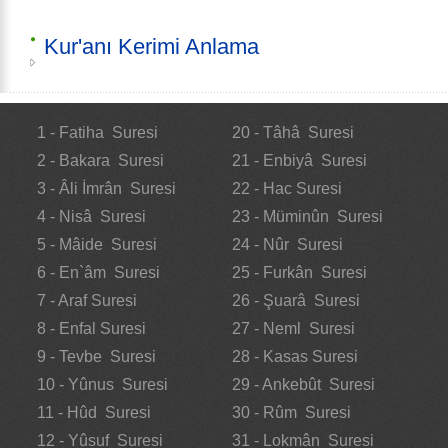
Kur'anı Kerimi Anlama
1 - Fatiha Suresi
20 - Tâhâ Suresi
2 - Bakara Suresi
21 - Enbiyâ Suresi
3 - Âli İmrân Suresi
22 - Hac Suresi
4 - Nisâ Suresi
23 - Müminûn Suresi
5 - Mâide Suresi
24 - Nûr Suresi
6 - En`âm Suresi
25 - Furkân Suresi
7 - Araf Suresi
26 - Şuarâ Suresi
8 - Enfal Suresi
27 - Neml Suresi
9 - Tevbe Suresi
28 - Kasas Suresi
10 - Yûnus Suresi
29 - Ankebût Suresi
11 - Hûd Suresi
30 - Rûm Suresi
12 - Yûsuf Suresi
31 - Lokmân Suresi