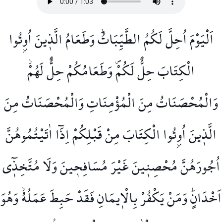
اَلْيَوْمَ اُحِلَّ لَكُمُ الطَّيِّبَاتُۜ وَطَعَامُ الَّذ۪ينَ اُو۫تُوا
الْكِتَابَ حِلٌّ لَكُمْۖ وَطَعَامُكُمْ حِلٌّ لَهُمْۘ
وَالْمُحْصَنَاتُ مِنَ الْمُؤْمِنَاتِ وَالْمُحْصَنَاتُ مِنَ
الَّذ۪ينَ اُو۫تُوا الْكِتَابَ مِنْ قَبْلِكُمْ اِذَٓا اٰتَيْتُمُوهُنَّ
اُجُورَهُنَّ مُحْصِن۪ينَ غَيْرَ مُسَافِح۪ينَ وَلَا مُتَّخِذ۪ٓي
اَخْدَانٍۜ وَمَنْ يَكْفُرْ بِالْا۪يمَانِ فَقَدْ حَبِطَ عَمَلُهُۘ وَهُوَ