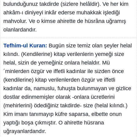
bulunduğunuz takdirde (sizlere helâldir). Ve her kim
ahkâm-ı diniyeyi inkâr ederse muhakkak işlediği
mahvolur. Ve o kimse ahirette de hüsrâna uğramış
olanlardandır.
Tefhim-ul Kuran:
Bugün size temiz olan şeyler helal
kılındı. (Kendilerine) kitap verilenlerin yemeği size
helal, sizin de yemeğiniz onlara helaldır. Mü
´minlerden özgür ve iffetli kadınlar ile sizden önce
(kendilerine) kitap verilenlerden özgür ve iffetli
kadınlar da, namuslu, fuhuşta bulunmayan ve gizlice
dostlar edinmemişler olarak -onlara ücretlerini
(mehirlerini) ödediğiniz takdirde- size (helal kılındı.)
Kim imanı tanımayıp küfre saparsa, elbette onun
yaptığı boşa çıkmıştır. O ahirette hüsrana
uğrayanlardandır.