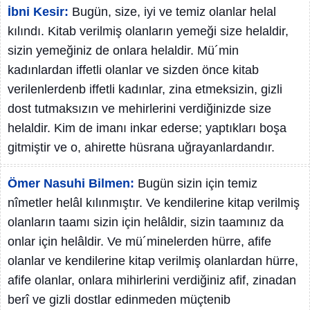
İbni Kesir:
Bugün, size, iyi ve temiz olanlar helal
kılındı. Kitab verilmiş olanların yemeği size helaldir,
sizin yemeğiniz de onlara helaldir. Mü´min
kadınlardan iffetli olanlar ve sizden önce kitab
verilenlerdenb iffetli kadınlar, zina etmeksizin, gizli
dost tutmaksızın ve mehirlerini verdiğinizde size
helaldir. Kim de imanı inkar ederse; yaptıkları boşa
gitmiştir ve o, ahirette hüsrana uğrayanlardandır.
Ömer Nasuhi Bilmen:
Bugün sizin için temiz
nîmetler helâl kılınmıştır. Ve kendilerine kitap verilmiş
olanların taamı sizin için helâldir, sizin taamınız da
onlar için helâldir. Ve mü´minelerden hürre, afife
olanlar ve kendilerine kitap verilmiş olanlardan hürre,
afife olanlar, onlara mihirlerini verdiğiniz afif, zinadan
berî ve gizli dostlar edinmeden müçtenib