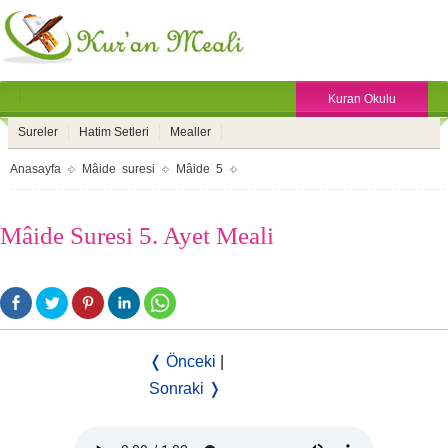
Kuran Okulu
Sureler
Hatim Setleri
Mealler
Anasayfa
Mâide suresi
Mâide 5
Mâide Suresi 5. Ayet Meali
❬ Önceki
|
Sonraki ❭