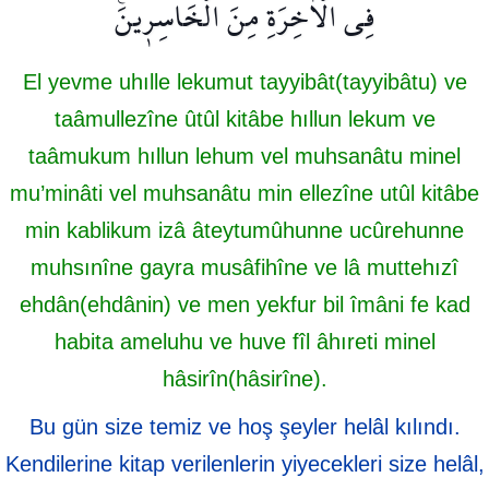
فِي الْاٰخِرَةِ مِنَ الْخَاسِر۪ينَ۟
El yevme uhılle lekumut tayyibât(tayyibâtu) ve
taâmullezîne ûtûl kitâbe hıllun lekum ve
taâmukum hıllun lehum vel muhsanâtu minel
mu’minâti vel muhsanâtu min ellezîne utûl kitâbe
min kablikum izâ âteytumûhunne ucûrehunne
muhsınîne gayra musâfihîne ve lâ muttehızî
ehdân(ehdânin) ve men yekfur bil îmâni fe kad
habita ameluhu ve huve fîl âhıreti minel
hâsirîn(hâsirîne).
Bu gün size temiz ve hoş şeyler helâl kılındı.
Kendilerine kitap verilenlerin yiyecekleri size helâl,