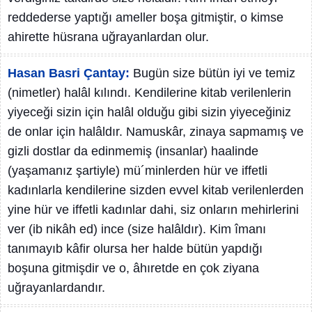
reddederse yaptığı ameller boşa gitmiştir, o kimse
ahirette hüsrana uğrayanlardan olur.
Hasan Basri Çantay:
Bugün size bütün iyi ve temiz
(nimetler) halâl kılındı. Kendilerine kitab verilenlerin
yiyeceği sizin için halâl olduğu gibi sizin yiyeceğiniz
de onlar için halâldır. Namuskâr, zinaya sapmamış ve
gizli dostlar da edinmemiş (insanlar) haalinde
(yaşamanız şartiyle) mü´minlerden hür ve iffetli
kadınlarla kendilerine sizden evvel kitab verilenlerden
yine hür ve iffetli kadınlar dahi, siz onların mehirlerini
ver (ib nikâh ed) ince (size halâldır). Kim îmanı
tanımayıb kâfir olursa her halde bütün yapdığı
boşuna gitmişdir ve o, âhıretde en çok ziyana
uğrayanlardandır.