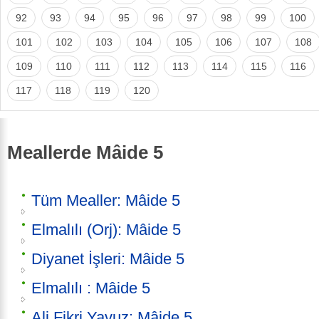
92
93
94
95
96
97
98
99
100
101
102
103
104
105
106
107
108
109
110
111
112
113
114
115
116
117
118
119
120
Meallerde Mâide 5
Tüm Mealler: Mâide 5
Elmalılı (Orj): Mâide 5
Diyanet İşleri: Mâide 5
Elmalılı : Mâide 5
Ali Fikri Yavuz: Mâide 5