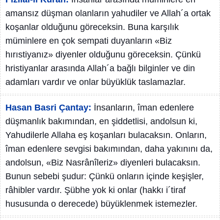
amansız düşman olanların yahudiler ve Allah´a ortak
koşanlar olduğunu göreceksin. Buna karşılık
müminlere en çok sempati duyanların «Biz
hırıstiyanız» diyenler olduğunu göreceksin. Çünkü
hristiyanlar arasında Allah´a bağlı bilginler ve din
adamları vardır ve onlar büyüklük taslamazlar.
Hasan Basri Çantay:
İnsanların, îman edenlere
düşmanlık bakımından, en şiddetlisi, andolsun ki,
Yahudilerle Allaha eş koşanları bulacaksın. Onların,
îman edenlere sevgisi bakımından, daha yakınını da,
andolsun, «Biz Nasrânîleriz» diyenleri bulacaksın.
Bunun sebebi şudur: Çünkü onların içinde keşişler,
râhibler vardır. Şübhe yok ki onlar (hakkı i´tiraf
hususunda o derecede) büyüklenmek istemezler.