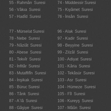
55 - Rahmân Suresi
74 - Müddessir Suresi
56 - Vâkıa Suresi
75 - Kıyâmet Suresi
57 - Hadîd Suresi
76 - İnsân Suresi
77 - Mürselat Suresi
96 - Alak Suresi
78 - Nebe Suresi
97 - Kadir Suresi
79 - Nâziât Suresi
98 - Beyyine Suresi
80 - Abese Suresi
99 - Zilzâl Suresi
81 - Tekvîr Suresi
100 - Adiyat Suresi
82 - İnfitâr Suresi
101 - Kâria Suresi
83 - Mutaffifîn Suresi
102 - Tekâsür Suresi
84 - İnşikak Suresi
103 - Asr Suresi
85 - Büruc Suresi
104 - Hümeze Suresi
86 - Târık Suresi
105 - Fîl Suresi
87 - A`lâ Suresi
106 - Kureyş Suresi
88 - Gâşiye Suresi
107 - Mâûn Suresi