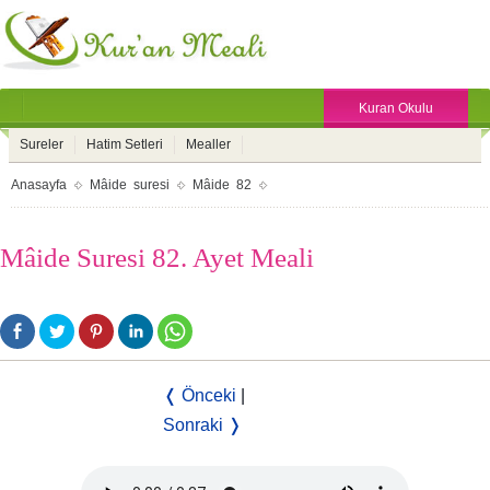
Kuran Okulu
Sureler
Hatim Setleri
Mealler
Anasayfa
Mâide suresi
Mâide 82
Mâide Suresi 82. Ayet Meali
❬ Önceki
|
Sonraki ❭