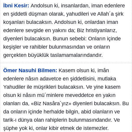
İbni Kesir:
Andolsun ki, insanlardan, iman edenlere
en şiddetli düşman olarak, yahudileri ve Allah´a şirk
koşanları bulacaksın. Andolsun ki, onlardan iman
edenlere sevgide en yakını da; Biz hristiyanlarız,
diyenleri bulacaksın. Bunun sebebi: Onların içinde
keşişler ve rahibler bulunmasından ve onların
gerçekten büyüklük taslamamalarındandır.
Ömer Nasuhi Bilmen:
Kasem olsun ki, imân
edenlere nâsın adavetce en şiddetlisini, mutlaka
Yahudiler ile müşrikleri bulacaksın. Ve yine kasem
olsun ki nâsın mü´minlere meveddetce en yakın
olanları da, «Biz Nasâra´yız» diyenleri bulacaksın. Bu
da onların içinde herhalde bilgin, abid olanların ve
tarik-ı dünya olan rahiplerin bulunmasındandır. Ve
şüphe yok ki, onlar kibir etmek de istemezler.