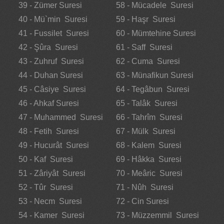
39 - Zümer Suresi
58 - Mücadele Suresi
40 - Mü`min Suresi
59 - Haşr Suresi
41 - Fussilet Suresi
60 - Mümtehine Suresi
42 - Şûra Suresi
61 - Saff Suresi
43 - Zuhruf Suresi
62 - Cuma Suresi
44 - Duhan Suresi
63 - Münafikun Suresi
45 - Câsiye Suresi
64 - Tegâbun Suresi
46 - Ahkaf Suresi
65 - Talâk Suresi
47 - Muhammed Suresi
66 - Tahrîm Suresi
48 - Fetih Suresi
67 - Mülk Suresi
49 - Hucurât Suresi
68 - Kalem Suresi
50 - Kaf Suresi
69 - Hâkka Suresi
51 - Zâriyât Suresi
70 - Meâric Suresi
52 - Tûr Suresi
71 - Nûh Suresi
53 - Necm Suresi
72 - Cin Suresi
54 - Kamer Suresi
73 - Müzzemmil Suresi