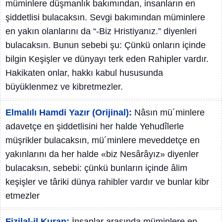
müminlere düşmanlık bakımından, insanların en
şiddetlisi bulacaksın. Sevgi bakımından müminlere
en yakın olanlarını da “-Biz Hristiyanız.” diyenleri
bulacaksın. Bunun sebebi şu: Çünkü onların içinde
bilgin Keşişler ve dünyayı terk eden Rahipler vardır.
Hakikaten onlar, hakkı kabul hususunda
büyüklenmez ve kibretmezler.
Elmalılı Hamdi Yazır (Orijinal):
Nâsın mü´minlere
adavetçe en şiddetlisini her halde Yehudîlerle
müşrikler bulacaksın, mü´minlere meveddetçe en
yakınlarını da her halde «biz Nesârâyız» diyenler
bulacaksın, sebebi: çünkü bunların içinde âlim
keşişler ve târiki dünya rahibler vardır ve bunlar kibr
etmezler
Fizilal-il Kuran:
İnsanlar arasında müminlere en