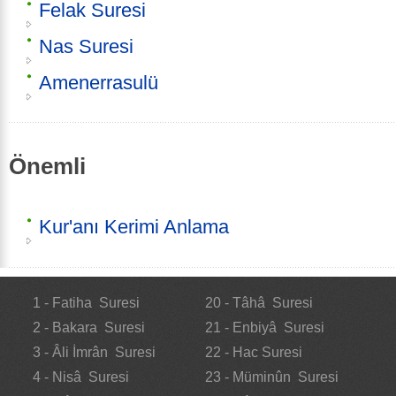
Felak Suresi
Nas Suresi
Amenerrasulü
Önemli
Kur'anı Kerimi Anlama
1 - Fatiha Suresi
20 - Tâhâ Suresi
2 - Bakara Suresi
21 - Enbiyâ Suresi
3 - Âli İmrân Suresi
22 - Hac Suresi
4 - Nisâ Suresi
23 - Müminûn Suresi