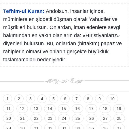
Tefhim-ul Kuran:
Andolsun, insanlar içinde,
müminlere en şiddetli düşman olarak Yahudiler ve
müşrikleri bulursun. Onlardan, iman edenlere sevgi
bakımından en yakın olanların da: «Hıristiyanlarız»
diyenleri bulursun. Bu, onlardan (birtakım) papaz ve
rahiplerin olması ve onların gerçekte büyüklük
taslamamaları nedeniyledir.
1
2
3
4
5
6
7
8
9
10
11
12
13
14
15
16
17
18
19
20
21
22
23
24
25
26
27
28
29
30
31
32
33
34
35
36
37