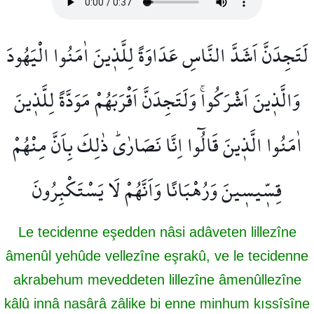
لَتَجِدَنَّ اَشَدَّ النَّاسِ عَدَاوَةً لِلَّذ۪ينَ اٰمَنُوا الْيَهُودَ
وَالَّذ۪ينَ اَشْرَكُواۚ وَلَتَجِدَنَّ اَقْرَبَهُمْ مَوَدَّةً لِلَّذ۪ينَ
اٰمَنُوا الَّذ۪ينَ قَالُٓوا اِنَّا نَصَارٰىۜ ذٰلِكَ بِاَنَّ مِنْهُمْ
قِسّ۪يس۪ينَ وَرُهْبَانًا وَاَنَّهُمْ لَا يَسْتَكْبِرُونَ
Le tecidenne eşedden nâsi adâveten lillezîne
âmenûl yehûde vellezîne eşrakû, ve le tecidenne
akrabehum meveddeten lillezîne âmenûllezîne
kâlû innâ nasârâ zâlike bi enne minhum kıssîsîne