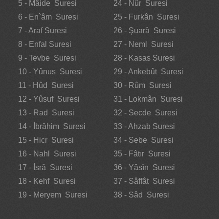
5 - Mâide Suresi
24 - Nûr Suresi
6 - En`âm Suresi
25 - Furkân Suresi
7 - Araf Suresi
26 - Şuarâ Suresi
8 - Enfal Suresi
27 - Neml Suresi
9 - Tevbe Suresi
28 - Kasas Suresi
10 - Yûnus Suresi
29 - Ankebût Suresi
11 - Hûd Suresi
30 - Rûm Suresi
12 - Yûsuf Suresi
31 - Lokmân Suresi
13 - Rad Suresi
32 - Secde Suresi
14 - İbrâhim Suresi
33 - Ahzab Suresi
15 - Hicr Suresi
34 - Sebe Suresi
16 - Nahl Suresi
35 - Fâtır Suresi
17 - İsrâ Suresi
36 - Yâsîn Suresi
18 - Kehf Suresi
37 - Sâffât Suresi
19 - Meryem Suresi
38 - Sâd Suresi