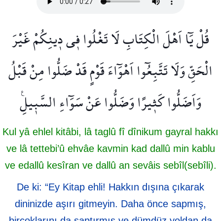
قُلْ يَٓا اَهْلَ الْكِتَابِ لَا تَغْلُوا ف۪ي د۪ينِكُمْ غَيْرَ
الْحَقِّ وَلَا تَتَّبِعُٓوا اَهْوَٓاءَ قَوْمٍ قَدْ ضَلُّوا مِنْ قَبْلُ
وَاَضَلُّوا كَث۪يرًا وَضَلُّوا عَنْ سَوَٓاءِ السَّب۪يلِ۟
Kul yâ ehlel kitâbi, lâ taglû fî dînikum gayral hakkı
ve lâ tettebi’û ehvâe kavmin kad dallû min kablu
ve edallû kesîran ve dallû an sevâis sebîl(sebîli).
De ki: “Ey Kitap ehli! Hakkın dışına çıkarak
dininizde aşırı gitmeyin. Daha önce sapmış,
birçoklarını da saptırmış ve dümdüz yoldan da