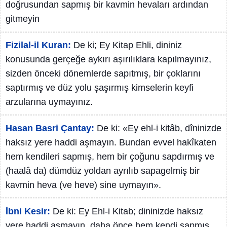
doğrusundan sapmış bir kavmin hevaları ardından
gitmeyin
Fizilal-il Kuran:
De ki; Ey Kitap Ehli, dininiz
konusunda gerçeğe aykırı aşırılıklara kapılmayınız,
sizden önceki dönemlerde sapıtmış, bir çoklarını
saptırmış ve düz yolu şaşırmış kimselerin keyfi
arzularına uymayınız.
Hasan Basri Çantay:
De ki: «Ey ehl-i kitâb, dîninizde
haksız yere haddi aşmayın. Bundan evvel hakîkaten
hem kendileri sapmış, hem bir çoğunu sapdırmış ve
(haalâ da) dümdüz yoldan ayrılıb sapagelmiş bir
kavmin heva (ve heve) sine uymayın».
İbni Kesir:
De ki: Ey Ehl-i Kitab; dininizde haksız
yere haddi aşmayın, daha önce hem kendi sapmış