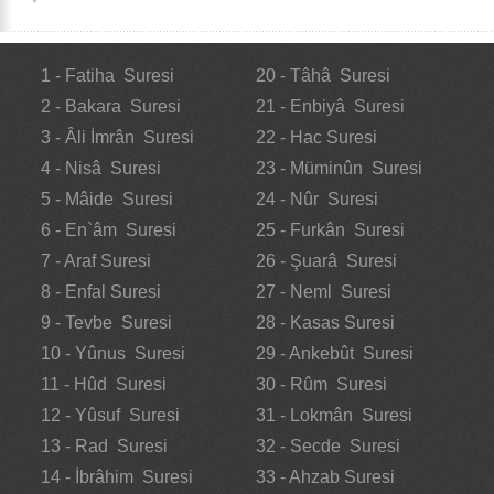
1 - Fatiha Suresi
20 - Tâhâ Suresi
2 - Bakara Suresi
21 - Enbiyâ Suresi
3 - Âli İmrân Suresi
22 - Hac Suresi
4 - Nisâ Suresi
23 - Müminûn Suresi
5 - Mâide Suresi
24 - Nûr Suresi
6 - En`âm Suresi
25 - Furkân Suresi
7 - Araf Suresi
26 - Şuarâ Suresi
8 - Enfal Suresi
27 - Neml Suresi
9 - Tevbe Suresi
28 - Kasas Suresi
10 - Yûnus Suresi
29 - Ankebût Suresi
11 - Hûd Suresi
30 - Rûm Suresi
12 - Yûsuf Suresi
31 - Lokmân Suresi
13 - Rad Suresi
32 - Secde Suresi
14 - İbrâhim Suresi
33 - Ahzab Suresi