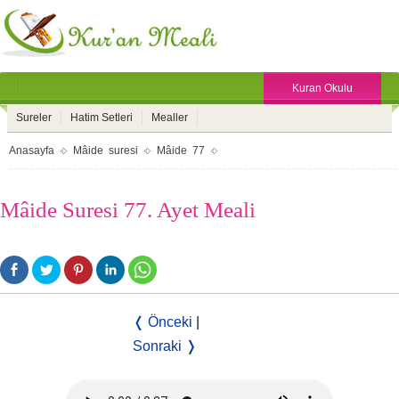
Kuran Okulu
Sureler
Hatim Setleri
Mealler
Anasayfa
Mâide suresi
Mâide 77
Mâide Suresi 77. Ayet Meali
❬ Önceki
|
Sonraki ❭