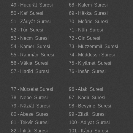
49 - Hucurât Suresi
68 - Kalem Suresi
50 - Kaf Suresi
69 - Hâkka Suresi
51 - Zâriyât Suresi
70 - Meâric Suresi
52 - Tûr Suresi
71 - Nûh Suresi
53 - Necm Suresi
72 - Cin Suresi
54 - Kamer Suresi
73 - Müzzemmil Suresi
55 - Rahmân Suresi
74 - Müddessir Suresi
56 - Vâkıa Suresi
75 - Kıyâmet Suresi
57 - Hadîd Suresi
76 - İnsân Suresi
77 - Mürselat Suresi
96 - Alak Suresi
78 - Nebe Suresi
97 - Kadir Suresi
79 - Nâziât Suresi
98 - Beyyine Suresi
80 - Abese Suresi
99 - Zilzâl Suresi
81 - Tekvîr Suresi
100 - Adiyat Suresi
82 - İnfitâr Suresi
101 - Kâria Suresi