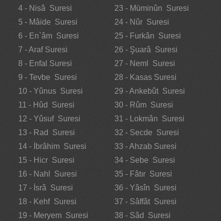
4 - Nisâ Suresi
23 - Müminûn Suresi
5 - Mâide Suresi
24 - Nûr Suresi
6 - En`âm Suresi
25 - Furkân Suresi
7 - Araf Suresi
26 - Şuarâ Suresi
8 - Enfal Suresi
27 - Neml Suresi
9 - Tevbe Suresi
28 - Kasas Suresi
10 - Yûnus Suresi
29 - Ankebût Suresi
11 - Hûd Suresi
30 - Rûm Suresi
12 - Yûsuf Suresi
31 - Lokmân Suresi
13 - Rad Suresi
32 - Secde Suresi
14 - İbrâhim Suresi
33 - Ahzab Suresi
15 - Hicr Suresi
34 - Sebe Suresi
16 - Nahl Suresi
35 - Fâtır Suresi
17 - İsrâ Suresi
36 - Yâsîn Suresi
18 - Kehf Suresi
37 - Sâffât Suresi
19 - Meryem Suresi
38 - Sâd Suresi