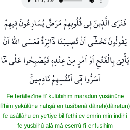
فَتَرَى الَّذ۪ينَ ف۪ي قُلُوبِهِمْ مَرَضٌ يُسَارِعُونَ ف۪يهِمْ
يَقُولُونَ نَخْشٰٓى اَنْ تُص۪يبَنَا دَٓائِرَةٌۜ فَعَسَى اللّٰهُ اَنْ
يَأْتِيَ بِالْفَتْحِ اَوْ اَمْرٍ مِنْ عِنْدِه۪ فَيُصْبِحُوا عَلٰى مَٓا
اَسَرُّوا ف۪ٓي اَنْفُسِهِمْ نَادِم۪ينَۜ
Fe terâllezîne fî kulûbihim maradun yusâriûne
fîhim yekûlûne nahşâ en tusîbenâ dâireh(dâiretun)
fe asâllâhu en ye’tiye bil fethi ev emrin min indihî
fe yusbihû alâ mâ eserrû fî enfusihim