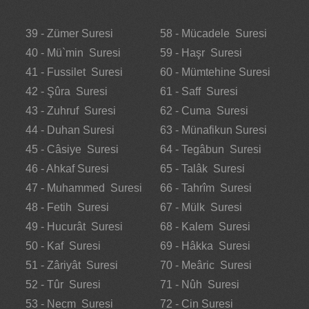
39 - Zümer Suresi
58 - Mücadele Suresi
40 - Mü`min Suresi
59 - Haşr Suresi
41 - Fussilet Suresi
60 - Mümtehine Suresi
42 - Şûra Suresi
61 - Saff Suresi
43 - Zuhruf Suresi
62 - Cuma Suresi
44 - Duhan Suresi
63 - Münafikun Suresi
45 - Câsiye Suresi
64 - Tegâbun Suresi
46 - Ahkaf Suresi
65 - Talâk Suresi
47 - Muhammed Suresi
66 - Tahrîm Suresi
48 - Fetih Suresi
67 - Mülk Suresi
49 - Hucurât Suresi
68 - Kalem Suresi
50 - Kaf Suresi
69 - Hâkka Suresi
51 - Zâriyât Suresi
70 - Meâric Suresi
52 - Tûr Suresi
71 - Nûh Suresi
53 - Necm Suresi
72 - Cin Suresi