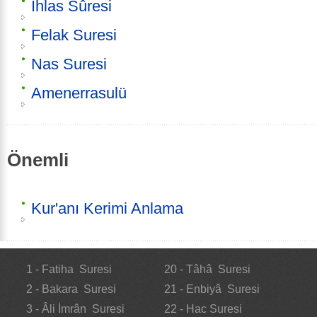
İhlas Sûresi
Felak Suresi
Nas Suresi
Amenerrasulü
Önemli
Kur'anı Kerimi Anlama
1 - Fatiha Suresi
20 - Tâhâ Suresi
2 - Bakara Suresi
21 - Enbiyâ Suresi
3 - Âli İmrân Suresi
22 - Hac Suresi