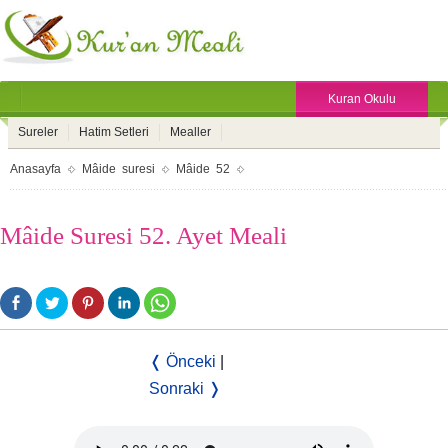
Kuran Okulu
Sureler
Hatim Setleri
Mealler
Anasayfa
Mâide suresi
Mâide 52
Mâide Suresi 52. Ayet Meali
❬ Önceki
|
Sonraki ❭