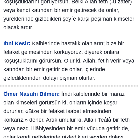
koşuşduklarını görüyorsun. Belki Allah feth (-ü zafer)
veya kendi katından bir emir getirecek de onlar,
yüreklerinde gizledikleri şey´e karşı peşiman kimseler
olacaklardır.
İbni Kesir:
Kalblerinde hastalık olanların; bize bir
felaket gelmesinden korkuyoruz, diyerek onlara
koşuştuklarını görürsün. Olur ki, Allah, fetih verir veya
katından bir emir getirir de onlar, içlerinde
gizlediklerinden dolayı pişman olurlar.
Ömer Nasuhi Bilmen:
İmdi kalblerinde bir maraz
olan kimseleri görürsün ki, onların içinde koşar
dururlar, «Bize bir felaket isabet etmesinden
korkarız,» derler. Artık umulur ki, Allah Teâlâ bir feth
veya nezd-i ilâhiyesinden bir emir vücuda getirir de,
onlar kendi nefislerinde gizledikleri şeyden dolayı