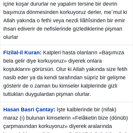
içine koşar dururlar ne yapalım tersine bir devrin
başımıza dönmesinden korkuyoruz derler, me´mul ki
Allah yakında o fethi veya nezdi İlâhîsinden bir emir
ihsan ediverir de nefislerinde gizlediklerine pişman
olurlar
Fizilal-il Kuran:
Kalpleri hasta olanların «Başımıza
bela gelir diye korkuyoruz» diyerek onlara
koştuklarını görürsün. Olur ki Allah yakında size fetih
nasib eder ya da kendi tarafından süpriz bir gelişme
gösterir de o zaman bu kimseler kalplerinde gizli
tuttukları duygulardan pişman olurlar.
Hasan Basri Çantay:
İşte kalblerinde bir (nifak)
maraz (ı) bulunan kimselerin «Felâketin bize (dönüb)
çarpmasından korkuyoruz» diyerek aralarında