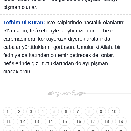
pişman olurlar.
Tefhim-ul Kuran:
İşte kalplerinde hastalık olanların:
«Zamanın, felâketleriyle aleyhimize dönüp bize
çarpmasından korkuyoruz» diyerek aralarında
çabalar yürüttüklerini görürsün. Umulur ki Allah, bir
fetih ya da katından bir emir getirecek de, onlar,
nefislerinde gizli tuttuklarından dolayı pişman
olacaklardır.
1
2
3
4
5
6
7
8
9
10
11
12
13
14
15
16
17
18
19