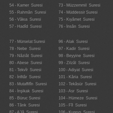
54 - Kamer Suresi
73 - Müzzemmil Suresi
55 - Rahmân Suresi
74 - Müddessir Suresi
56 - Vâkıa Suresi
75 - Kıyâmet Suresi
57 - Hadîd Suresi
76 - İnsân Suresi
77 - Mürselat Suresi
96 - Alak Suresi
78 - Nebe Suresi
97 - Kadir Suresi
79 - Nâziât Suresi
98 - Beyyine Suresi
80 - Abese Suresi
99 - Zilzâl Suresi
81 - Tekvîr Suresi
100 - Adiyat Suresi
82 - İnfitâr Suresi
101 - Kâria Suresi
83 - Mutaffifîn Suresi
102 - Tekâsür Suresi
84 - İnşikak Suresi
103 - Asr Suresi
85 - Büruc Suresi
104 - Hümeze Suresi
86 - Târık Suresi
105 - Fîl Suresi
87 - A`lâ Suresi
106 - Kureyş Suresi