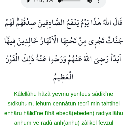
قَالَ اللّٰهُ هٰذَا يَوْمُ يَنْفَعُ الصَّادِق۪ينَ صِدْقُهُمْۜ لَهُمْ
جَنَّاتٌ تَجْر۪ي مِنْ تَحْتِهَا الْاَنْهَارُ خَالِد۪ينَ ف۪يهَٓا
اَبَدًاۜ رَضِيَ اللّٰهُ عَنْهُمْ وَرَضُوا عَنْهُۜ ذٰلِكَ الْفَوْزُ
الْعَظ۪يمُ
Kâlellâhu hâzâ yevmu yenfeus sâdikîne
sıdkuhum, lehum cennâtun tecrî min tahtihel
enhâru hâlidîne fîhâ ebedâ(ebeden) radiyallâhu
anhum ve radû anh(anhu) zâlikel fevzul