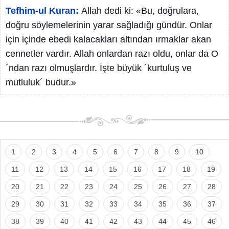
Tefhim-ul Kuran:
Allah dedi ki: «Bu, doğrulara,
doğru söylemelerinin yarar sağladığı gündür. Onlar
için içinde ebedi kalacakları altından ırmaklar akan
cennetler vardır. Allah onlardan razı oldu, onlar da O
´ndan razı olmuşlardır. İşte büyük ´kurtuluş ve
mutluluk´ budur.»
1
2
3
4
5
6
7
8
9
10
11
12
13
14
15
16
17
18
19
20
21
22
23
24
25
26
27
28
29
30
31
32
33
34
35
36
37
38
39
40
41
42
43
44
45
46