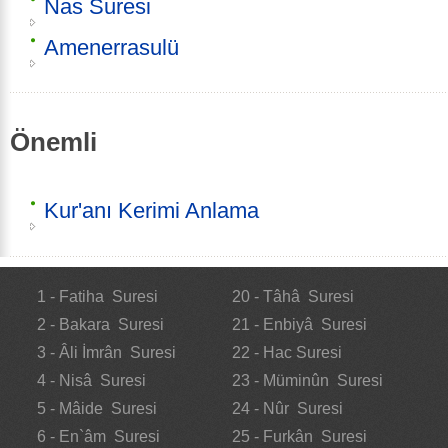
Nas Suresi
Amenerrasulü
Önemli
Kur'anı Kerimi Anlama
1 - Fatiha Suresi
20 - Tâhâ Suresi
2 - Bakara Suresi
21 - Enbiyâ Suresi
3 - Âli İmrân Suresi
22 - Hac Suresi
4 - Nisâ Suresi
23 - Müminûn Suresi
5 - Mâide Suresi
24 - Nûr Suresi
6 - En`âm Suresi
25 - Furkân Suresi