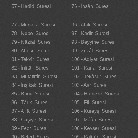
57 - Hadîd Suresi
76 - İnsân Suresi
77 - Mürselat Suresi
96 - Alak Suresi
78 - Nebe Suresi
97 - Kadir Suresi
79 - Nâziât Suresi
98 - Beyyine Suresi
80 - Abese Suresi
99 - Zilzâl Suresi
81 - Tekvîr Suresi
100 - Adiyat Suresi
82 - İnfitâr Suresi
101 - Kâria Suresi
83 - Mutaffifîn Suresi
102 - Tekâsür Suresi
84 - İnşikak Suresi
103 - Asr Suresi
85 - Büruc Suresi
104 - Hümeze Suresi
86 - Târık Suresi
105 - Fîl Suresi
87 - A`lâ Suresi
106 - Kureyş Suresi
88 - Gâşiye Suresi
107 - Mâûn Suresi
89 - Fecr Suresi
108 - Kevser Suresi
90 - Beled Suresi
109 - Kâfirûn Suresi