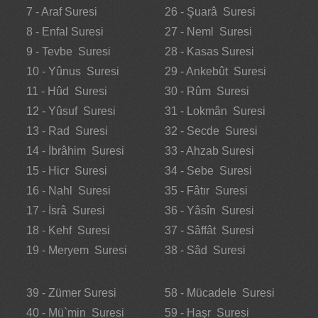
7 - Araf Suresi
26 - Şuarâ Suresi
8 - Enfal Suresi
27 - Neml Suresi
9 - Tevbe Suresi
28 - Kasas Suresi
10 - Yûnus Suresi
29 - Ankebût Suresi
11 - Hûd Suresi
30 - Rûm Suresi
12 - Yûsuf Suresi
31 - Lokmân Suresi
13 - Rad Suresi
32 - Secde Suresi
14 - İbrâhim Suresi
33 - Ahzab Suresi
15 - Hicr Suresi
34 - Sebe Suresi
16 - Nahl Suresi
35 - Fâtır Suresi
17 - İsrâ Suresi
36 - Yâsîn Suresi
18 - Kehf Suresi
37 - Sâffât Suresi
19 - Meryem Suresi
38 - Sâd Suresi
39 - Zümer Suresi
58 - Mücadele Suresi
40 - Mü`min Suresi
59 - Haşr Suresi