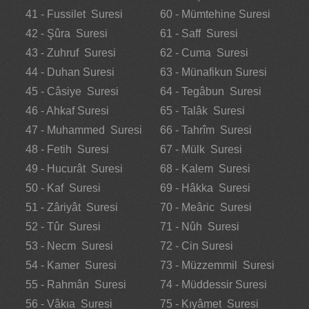
41 - Fussilet Suresi
60 - Mümtehine Suresi
42 - Şûra Suresi
61 - Saff Suresi
43 - Zuhruf Suresi
62 - Cuma Suresi
44 - Duhan Suresi
63 - Münafikun Suresi
45 - Câsiye Suresi
64 - Tegâbun Suresi
46 - Ahkaf Suresi
65 - Talâk Suresi
47 - Muhammed Suresi
66 - Tahrîm Suresi
48 - Fetih Suresi
67 - Mülk Suresi
49 - Hucurât Suresi
68 - Kalem Suresi
50 - Kaf Suresi
69 - Hâkka Suresi
51 - Zâriyât Suresi
70 - Meâric Suresi
52 - Tûr Suresi
71 - Nûh Suresi
53 - Necm Suresi
72 - Cin Suresi
54 - Kamer Suresi
73 - Müzzemmil Suresi
55 - Rahmân Suresi
74 - Müddessir Suresi
56 - Vâkıa Suresi
75 - Kıyâmet Suresi