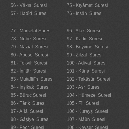
56 - Vâkıa Suresi
75 - Kıyâmet Suresi
57 - Hadîd Suresi
76 - İnsân Suresi
77 - Mürselat Suresi
96 - Alak Suresi
78 - Nebe Suresi
97 - Kadir Suresi
79 - Nâziât Suresi
98 - Beyyine Suresi
80 - Abese Suresi
99 - Zilzâl Suresi
81 - Tekvîr Suresi
100 - Adiyat Suresi
82 - İnfitâr Suresi
101 - Kâria Suresi
83 - Mutaffifîn Suresi
102 - Tekâsür Suresi
84 - İnşikak Suresi
103 - Asr Suresi
85 - Büruc Suresi
104 - Hümeze Suresi
86 - Târık Suresi
105 - Fîl Suresi
87 - A`lâ Suresi
106 - Kureyş Suresi
88 - Gâşiye Suresi
107 - Mâûn Suresi
89 - Fecr Suresi
108 - Kevser Suresi