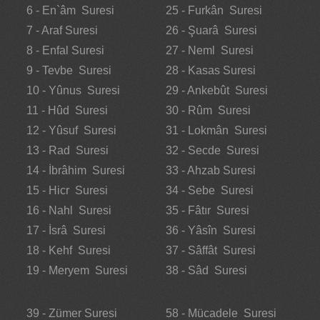
6 - En`âm Suresi
25 - Furkân Suresi
7 - Araf Suresi
26 - Şuarâ Suresi
8 - Enfal Suresi
27 - Neml Suresi
9 - Tevbe Suresi
28 - Kasas Suresi
10 - Yûnus Suresi
29 - Ankebût Suresi
11 - Hûd Suresi
30 - Rûm Suresi
12 - Yûsuf Suresi
31 - Lokmân Suresi
13 - Rad Suresi
32 - Secde Suresi
14 - İbrâhim Suresi
33 - Ahzab Suresi
15 - Hicr Suresi
34 - Sebe Suresi
16 - Nahl Suresi
35 - Fâtır Suresi
17 - İsrâ Suresi
36 - Yâsîn Suresi
18 - Kehf Suresi
37 - Sâffât Suresi
19 - Meryem Suresi
38 - Sâd Suresi
39 - Zümer Suresi
58 - Mücadele Suresi