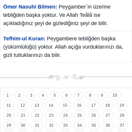
Ömer Nasuhi Bilmen:
Peygamber´in üzerine
tebliğden başka yoktur. Ve Allah Teâlâ ise
açıkladığınız şeyi de gizlediğiniz şeyi de bilir.
Tefhim-ul Kuran:
Peygambere tebliğden başka
(yükümlülüğü) yoktur. Allah açığa vurduklarınızı da,
gizli tuttuklarınızı da bilir.
1
2
3
4
5
6
7
8
9
10
11
12
13
14
15
16
17
18
19
20
21
22
23
24
25
26
27
28
29
30
31
32
33
34
35
36
37