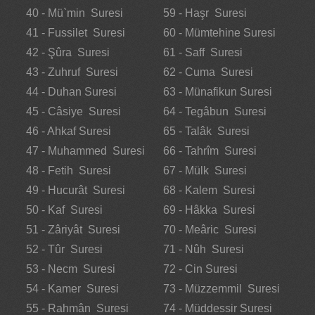
40 - Mü`min Suresi
59 - Haşr Suresi
41 - Fussilet Suresi
60 - Mümtehine Suresi
42 - Şûra Suresi
61 - Saff Suresi
43 - Zuhruf Suresi
62 - Cuma Suresi
44 - Duhan Suresi
63 - Münafikun Suresi
45 - Câsiye Suresi
64 - Tegâbun Suresi
46 - Ahkaf Suresi
65 - Talâk Suresi
47 - Muhammed Suresi
66 - Tahrîm Suresi
48 - Fetih Suresi
67 - Mülk Suresi
49 - Hucurât Suresi
68 - Kalem Suresi
50 - Kaf Suresi
69 - Hâkka Suresi
51 - Zâriyât Suresi
70 - Meâric Suresi
52 - Tûr Suresi
71 - Nûh Suresi
53 - Necm Suresi
72 - Cin Suresi
54 - Kamer Suresi
73 - Müzzemmil Suresi
55 - Rahmân Suresi
74 - Müddessir Suresi