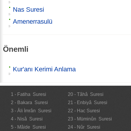
Nas Suresi
Amenerrasulü
Önemli
Kur'anı Kerimi Anlama
1 - Fatiha Suresi
20 - Tâhâ Suresi
2 - Bakara Suresi
21 - Enbiyâ Suresi
3 - Âli İmrân Suresi
22 - Hac Suresi
4 - Nisâ Suresi
23 - Müminûn Suresi
5 - Mâide Suresi
24 - Nûr Suresi