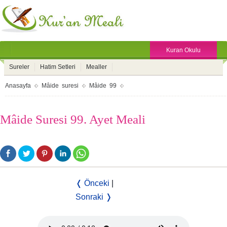
Kuran Okulu
Sureler
Hatim Setleri
Mealler
Anasayfa
Mâide suresi
Mâide 99
Mâide Suresi 99. Ayet Meali
❬ Önceki
|
Sonraki ❭