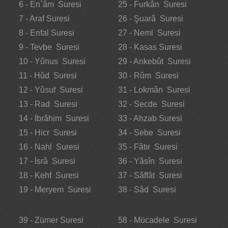
6 - En`âm Suresi
25 - Furkân Suresi
7 - Araf Suresi
26 - Şuarâ Suresi
8 - Enfal Suresi
27 - Neml Suresi
9 - Tevbe Suresi
28 - Kasas Suresi
10 - Yûnus Suresi
29 - Ankebût Suresi
11 - Hûd Suresi
30 - Rûm Suresi
12 - Yûsuf Suresi
31 - Lokmân Suresi
13 - Rad Suresi
32 - Secde Suresi
14 - İbrâhim Suresi
33 - Ahzab Suresi
15 - Hicr Suresi
34 - Sebe Suresi
16 - Nahl Suresi
35 - Fâtır Suresi
17 - İsrâ Suresi
36 - Yâsîn Suresi
18 - Kehf Suresi
37 - Sâffât Suresi
19 - Meryem Suresi
38 - Sâd Suresi
39 - Zümer Suresi
58 - Mücadele Suresi