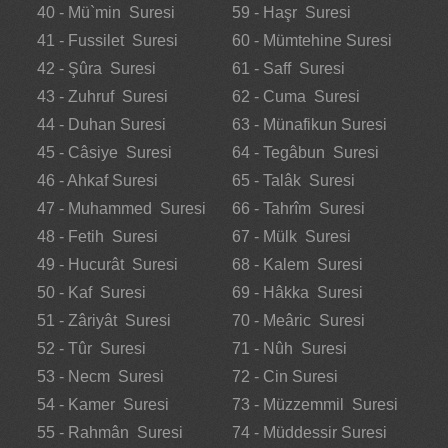
40 - Mü`min Suresi
59 - Haşr Suresi
41 - Fussilet Suresi
60 - Mümtehine Suresi
42 - Şûra Suresi
61 - Saff Suresi
43 - Zuhruf Suresi
62 - Cuma Suresi
44 - Duhan Suresi
63 - Münafikun Suresi
45 - Câsiye Suresi
64 - Tegâbun Suresi
46 - Ahkaf Suresi
65 - Talâk Suresi
47 - Muhammed Suresi
66 - Tahrîm Suresi
48 - Fetih Suresi
67 - Mülk Suresi
49 - Hucurât Suresi
68 - Kalem Suresi
50 - Kaf Suresi
69 - Hâkka Suresi
51 - Zâriyât Suresi
70 - Meâric Suresi
52 - Tûr Suresi
71 - Nûh Suresi
53 - Necm Suresi
72 - Cin Suresi
54 - Kamer Suresi
73 - Müzzemmil Suresi
55 - Rahmân Suresi
74 - Müddessir Suresi