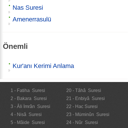
Nas Suresi
Amenerrasulü
Önemli
Kur'anı Kerimi Anlama
1 - Fatiha Suresi
20 - Tâhâ Suresi
2 - Bakara Suresi
21 - Enbiyâ Suresi
3 - Âli İmrân Suresi
22 - Hac Suresi
4 - Nisâ Suresi
23 - Müminûn Suresi
5 - Mâide Suresi
24 - Nûr Suresi