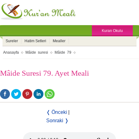
Kuran Okulu
Sureler
Hatim Setleri
Mealler
Anasayfa
Mâide suresi
Mâide 79
Mâide Suresi 79. Ayet Meali
❬ Önceki
|
Sonraki ❭