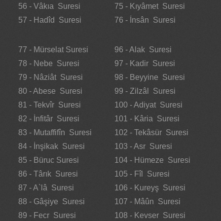
56 - Vâkıa Suresi
75 - Kıyâmet Suresi
57 - Hadîd Suresi
76 - İnsân Suresi
77 - Mürselat Suresi
96 - Alak Suresi
78 - Nebe Suresi
97 - Kadir Suresi
79 - Nâziât Suresi
98 - Beyyine Suresi
80 - Abese Suresi
99 - Zilzâl Suresi
81 - Tekvîr Suresi
100 - Adiyat Suresi
82 - İnfitâr Suresi
101 - Kâria Suresi
83 - Mutaffifîn Suresi
102 - Tekâsür Suresi
84 - İnşikak Suresi
103 - Asr Suresi
85 - Büruc Suresi
104 - Hümeze Suresi
86 - Târık Suresi
105 - Fîl Suresi
87 - A`lâ Suresi
106 - Kureyş Suresi
88 - Gâşiye Suresi
107 - Mâûn Suresi
89 - Fecr Suresi
108 - Kevser Suresi