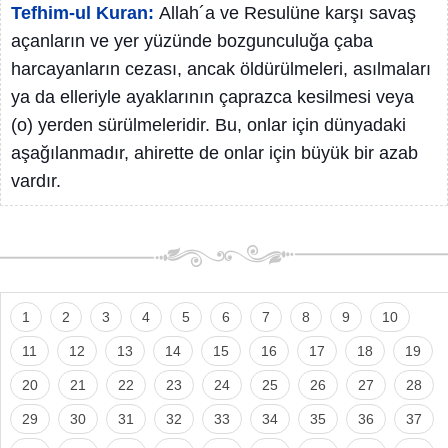
Tefhim-ul Kuran:
Allah´a ve Resulüne karşı savaş
açanların ve yer yüzünde bozgunculuğa çaba
harcayanların cezası, ancak öldürülmeleri, asılmaları
ya da elleriyle ayaklarının çaprazca kesilmesi veya
(o) yerden sürülmeleridir. Bu, onlar için dünyadaki
aşağılanmadır, ahirette de onlar için büyük bir azab
vardır.
1
2
3
4
5
6
7
8
9
10
11
12
13
14
15
16
17
18
19
20
21
22
23
24
25
26
27
28
29
30
31
32
33
34
35
36
37