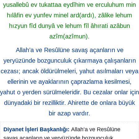
yusallebû ev tukattaa eydîhim ve erculuhum min
hılâfin ev yunfev minel ard(ardı), zâlike lehum
hızyun fîd dunyâ ve lehum fîl âhırati azâbun
azîm(azîmun).
Allah’a ve Resûlüne savaş açanların ve
yeryüzünde bozgunculuk çıkarmaya çalışanların
cezası; ancak öldürülmeleri, yahut asılmaları veya
ellerinin ve ayaklarının çaprazlama kesilmesi,
yahut o yerden sürülmeleridir. Bu cezalar onlar için
dünyadaki bir rezilliktir. Ahirette de onlara büyük
bir azap vardır.
Diyanet İşleri Başkanlığı:
Allah’a ve Resûlüne
savaş açanların ve yeryüzünde bozgunculuk