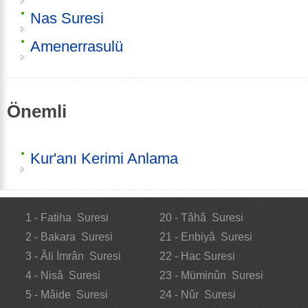
Nas Suresi
Amenerrasulü
Önemli
Kur'anı Kerimi Anlama
1 - Fatiha Suresi
20 - Tâhâ Suresi
2 - Bakara Suresi
21 - Enbiyâ Suresi
3 - Âli İmrân Suresi
22 - Hac Suresi
4 - Nisâ Suresi
23 - Müminûn Suresi
5 - Mâide Suresi
24 - Nûr Suresi