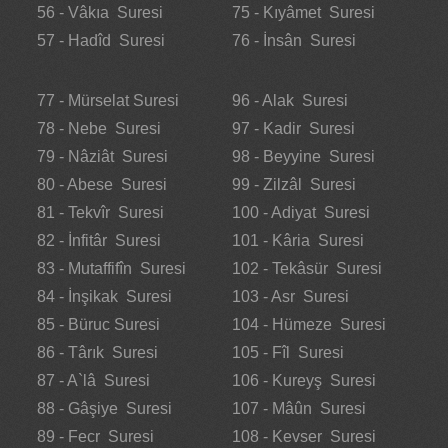
56 - Vâkıa Suresi
75 - Kıyâmet Suresi
57 - Hadîd Suresi
76 - İnsân Suresi
77 - Mürselat Suresi
96 - Alak Suresi
78 - Nebe Suresi
97 - Kadir Suresi
79 - Nâziât Suresi
98 - Beyyine Suresi
80 - Abese Suresi
99 - Zilzâl Suresi
81 - Tekvîr Suresi
100 - Adiyat Suresi
82 - İnfitâr Suresi
101 - Kâria Suresi
83 - Mutaffifîn Suresi
102 - Tekâsür Suresi
84 - İnşikak Suresi
103 - Asr Suresi
85 - Büruc Suresi
104 - Hümeze Suresi
86 - Târık Suresi
105 - Fîl Suresi
87 - A`lâ Suresi
106 - Kureyş Suresi
88 - Gâşiye Suresi
107 - Mâûn Suresi
89 - Fecr Suresi
108 - Kevser Suresi