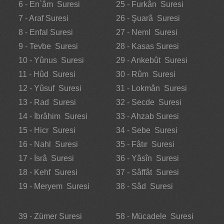
6 - En`âm Suresi
25 - Furkân Suresi
7 - Araf Suresi
26 - Şuarâ Suresi
8 - Enfal Suresi
27 - Neml Suresi
9 - Tevbe Suresi
28 - Kasas Suresi
10 - Yûnus Suresi
29 - Ankebût Suresi
11 - Hûd Suresi
30 - Rûm Suresi
12 - Yûsuf Suresi
31 - Lokmân Suresi
13 - Rad Suresi
32 - Secde Suresi
14 - İbrâhim Suresi
33 - Ahzab Suresi
15 - Hicr Suresi
34 - Sebe Suresi
16 - Nahl Suresi
35 - Fâtır Suresi
17 - İsrâ Suresi
36 - Yâsîn Suresi
18 - Kehf Suresi
37 - Sâffât Suresi
19 - Meryem Suresi
38 - Sâd Suresi
39 - Zümer Suresi
58 - Mücadele Suresi