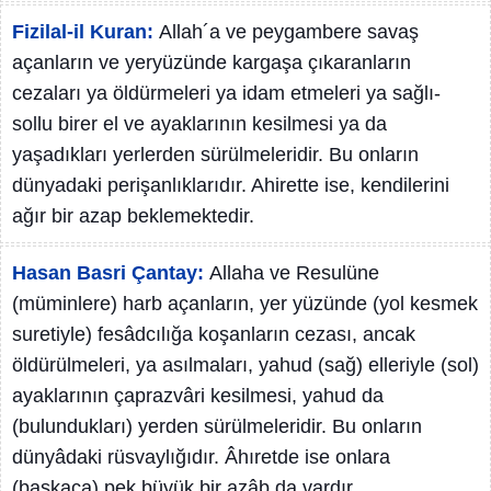
Fizilal-il Kuran:
Allah´a ve peygambere savaş
açanların ve yeryüzünde kargaşa çıkaranların
cezaları ya öldürmeleri ya idam etmeleri ya sağlı-
sollu birer el ve ayaklarının kesilmesi ya da
yaşadıkları yerlerden sürülmeleridir. Bu onların
dünyadaki perişanlıklarıdır. Ahirette ise, kendilerini
ağır bir azap beklemektedir.
Hasan Basri Çantay:
Allaha ve Resulüne
(müminlere) harb açanların, yer yüzünde (yol kesmek
suretiyle) fesâdcılığa koşanların cezası, ancak
öldürülmeleri, ya asılmaları, yahud (sağ) elleriyle (sol)
ayaklarının çaprazvâri kesilmesi, yahud da
(bulundukları) yerden sürülmeleridir. Bu onların
dünyâdaki rüsvaylığıdır. Âhıretde ise onlara
(başkaca) pek büyük bir azâb da vardır.