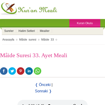
Kuran Okulu
Sureler
Hatim Setleri
Mealler
Anasayfa
Mâide suresi
Mâide 33
Mâide Suresi 33. Ayet Meali
❬ Önceki
|
Sonraki ❭