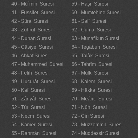
40 - Mü`min Suresi
59 - Haşr Suresi
41 - Fussilet Suresi
60 - Mümtehine Suresi
42 - Şûra Suresi
61 - Saff Suresi
43 - Zuhruf Suresi
62 - Cuma Suresi
44 - Duhan Suresi
63 - Münafikun Suresi
45 - Câsiye Suresi
64 - Tegâbun Suresi
46 - Ahkaf Suresi
65 - Talâk Suresi
47 - Muhammed Suresi
66 - Tahrîm Suresi
48 - Fetih Suresi
67 - Mülk Suresi
49 - Hucurât Suresi
68 - Kalem Suresi
50 - Kaf Suresi
69 - Hâkka Suresi
51 - Zâriyât Suresi
70 - Meâric Suresi
52 - Tûr Suresi
71 - Nûh Suresi
53 - Necm Suresi
72 - Cin Suresi
54 - Kamer Suresi
73 - Müzzemmil Suresi
55 - Rahmân Suresi
74 - Müddessir Suresi