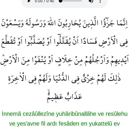
اِنَّمَا جَزٰٓؤُا الَّذ۪ينَ يُحَارِبُونَ اللّٰهَ وَرَسُولَهُ وَيَسْعَوْنَ
فِي الْاَرْضِ فَسَادًا اَنْ يُقَتَّلُٓوا اَوْ يُصَلَّبُٓوا اَوْ تُقَطَّعَ
اَيْد۪يهِمْ وَاَرْجُلُهُمْ مِنْ خِلَافٍ اَوْ يُنْفَوْا مِنَ الْاَرْضِۜ
ذٰلِكَ لَهُمْ خِزْيٌ فِي الدُّنْيَا وَلَهُمْ فِي الْاٰخِرَةِ
عَذَابٌ عَظ۪يمٌۙ
İnnemâ cezâûllezîne yuhâribûnallâhe ve resûlehu
ve yes’avne fil ardı fesâden en yukattelû ev