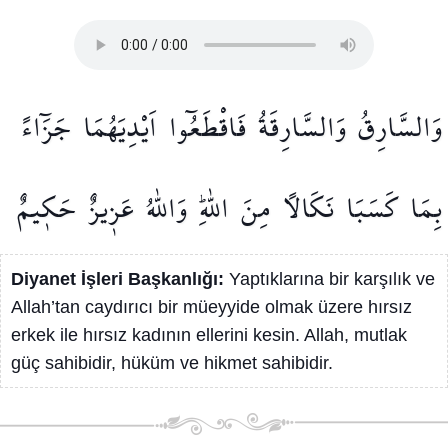
وَالسَّارِقُ
وَالسَّارِقَةُ
فَاقْطَعُٓوا
اَيْدِيَهُمَا
جَزَٓاءً
بِمَا
كَسَبَا
نَكَالًا
مِنَ
اللّٰهِۜ
وَاللّٰهُ
عَز۪يزٌ
حَك۪يمٌ
Diyanet İşleri Başkanlığı:
Yaptıklarına bir karşılık ve
Allah’tan caydırıcı bir müeyyide olmak üzere hırsız
erkek ile hırsız kadının ellerini kesin. Allah, mutlak
güç sahibidir, hüküm ve hikmet sahibidir.