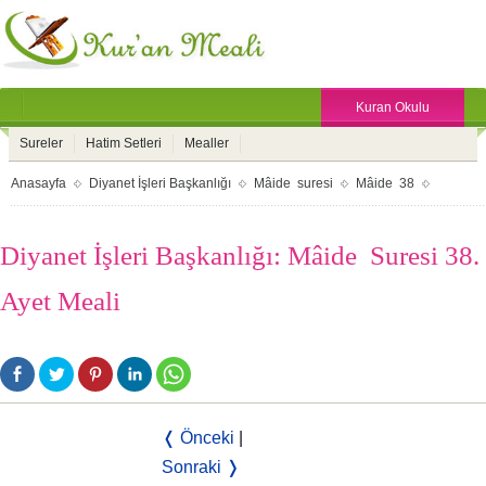
Kuran Okulu
Sureler
Hatim Setleri
Mealler
Anasayfa
Diyanet İşleri Başkanlığı
Mâide suresi
Mâide 38
Diyanet İşleri Başkanlığı: Mâide Suresi 38.
Ayet Meali
❬ Önceki
|
Sonraki ❭