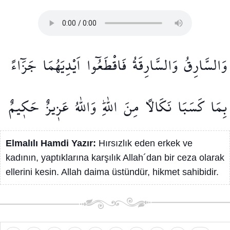
وَالسَّارِقُ
وَالسَّارِقَةُ
فَاقْطَعُٓوا
اَيْدِيَهُمَا
جَزَٓاءً
بِمَا
كَسَبَا
نَكَالًا
مِنَ
اللّٰهِۜ
وَاللّٰهُ
عَز۪يزٌ
حَك۪يمٌ
Elmalılı Hamdi Yazır:
Hırsızlık eden erkek ve
kadının, yaptıklarına karşılık Allah´dan bir ceza olarak
ellerini kesin. Allah daima üstündür, hikmet sahibidir.