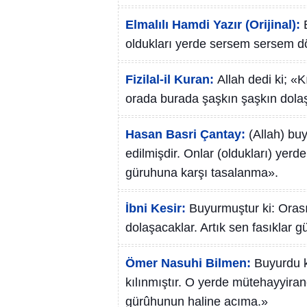
Elmalılı Hamdi Yazır (Orijinal):
oldukları yerde sersem sersem dö
Fizilal-il Kuran:
Allah dedi ki; «
orada burada şaşkın şaşkın dolaş
Hasan Basri Çantay:
(Allah) bu
edilmişdir. Onlar (oldukları) yerd
güruhuna karşı tasalanma».
İbni Kesir:
Buyurmuştur ki: Orası
dolaşacaklar. Artık sen fasıklar 
Ömer Nasuhi Bilmen:
Buyurdu k
kılınmıştır. O yerde mütehayyirane
gürûhunun haline acıma.»