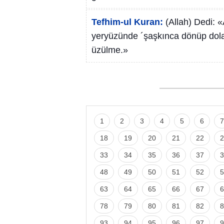
Tefhim-ul Kuran:
(Allah) Dedi: «
yeryüzünde ´şaşkınca dönüp dolaş
üzülme.»
1
2
3
4
5
6
7
18
19
20
21
22
2
33
34
35
36
37
3
48
49
50
51
52
5
63
64
65
66
67
6
78
79
80
81
82
8
93
94
95
96
97
9