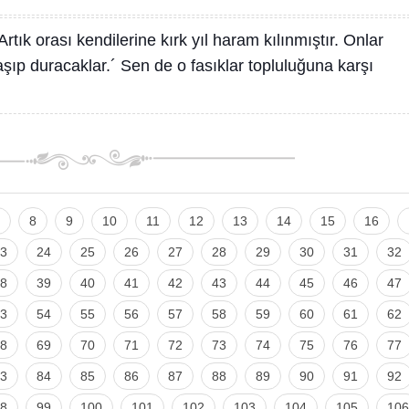
Artık orası kendilerine kırk yıl haram kılınmıştır. Onlar
ıp duracaklar.´ Sen de o fasıklar topluluğuna karşı
8
9
10
11
12
13
14
15
16
3
24
25
26
27
28
29
30
31
32
8
39
40
41
42
43
44
45
46
47
3
54
55
56
57
58
59
60
61
62
8
69
70
71
72
73
74
75
76
77
3
84
85
86
87
88
89
90
91
92
8
99
100
101
102
103
104
105
106