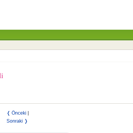
li
❬ Önceki
|
Sonraki ❭