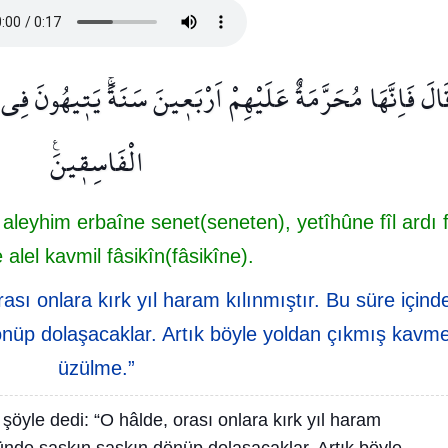
َالَ فَاِنَّهَا مُحَرَّمَةٌ عَلَيْهِمْ اَرْبَع۪ينَ سَنَةًۚ يَت۪يهُونَ ف
الْفَاسِق۪ينَ۟
leyhim erbaîne senet(seneten), yetîhûne fîl ardı 
e alel kavmil fâsikîn(fâsikîne).
rası onlara kırk yıl haram kılınmıştır. Bu süre içind
nüp dolaşacaklar. Artık böyle yoldan çıkmış kavm
üzülme.”
 şöyle dedi: “O hâlde, orası onlara kırk yıl haram