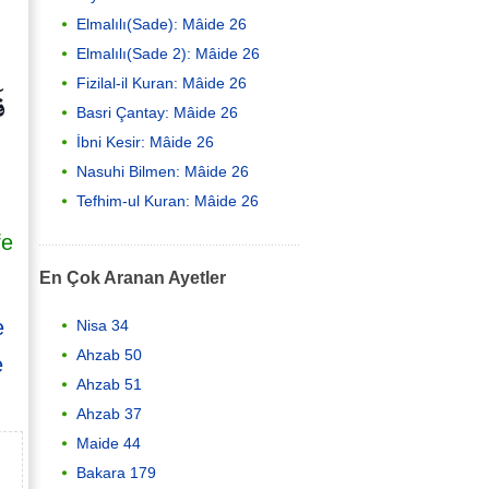
Elmalılı(Sade): Mâide 26
Elmalılı(Sade 2): Mâide 26
ق
Fizilal-il Kuran: Mâide 26
Basri Çantay: Mâide 26
İbni Kesir: Mâide 26
Nasuhi Bilmen: Mâide 26
Tefhim-ul Kuran: Mâide 26
fe
En Çok Aranan Ayetler
e
Nisa 34
Ahzab 50
e
Ahzab 51
Ahzab 37
Maide 44
Bakara 179