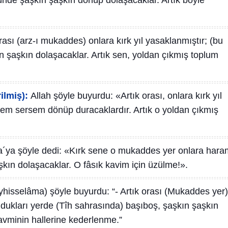
zünde şaşkın şaşkın dönüp dolaşacaklar. Artık böyle
ası (arz-ı mukaddes) onlara kırk yıl yasaklanmıştır; (bu
 şaşkın dolaşacaklar. Artık sen, yoldan çıkmış toplum
ilmiş):
Allah şöyle buyurdu: «Artık orası, onlara kırk yıl
rsem sersem dönüp duracaklardır. Artık o yoldan çıkmış
a´ya şöyle dedi: «Kırk sene o mukaddes yer onlara hara
şkın dolaşacaklar. O fâsık kavim için üzülme!».
yhisselâma) şöyle buyurdu: “- Artık orası (Mukaddes yer)
 Oldukları yerde (Tîh sahrasında) başıboş, şaşkın şaşkın
kavminin hallerine kederlenme.”