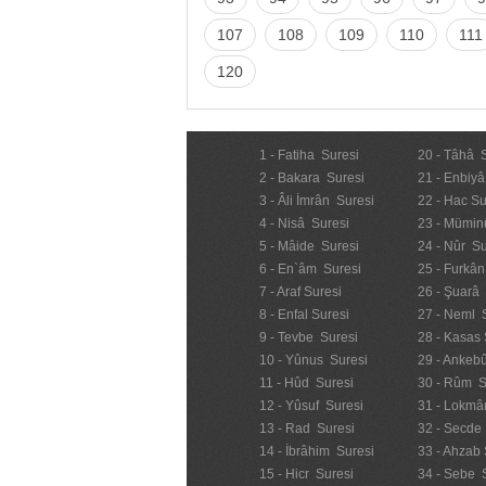
107
108
109
110
111
120
1 - Fatiha Suresi
20 - Tâhâ 
2 - Bakara Suresi
21 - Enbiyâ
3 - Âli İmrân Suresi
22 - Hac Su
4 - Nisâ Suresi
23 - Mümin
5 - Mâide Suresi
24 - Nûr Su
6 - En`âm Suresi
25 - Furkân
7 - Araf Suresi
26 - Şuarâ
8 - Enfal Suresi
27 - Neml 
9 - Tevbe Suresi
28 - Kasas 
10 - Yûnus Suresi
29 - Ankebû
11 - Hûd Suresi
30 - Rûm S
12 - Yûsuf Suresi
31 - Lokmâ
13 - Rad Suresi
32 - Secde
14 - İbrâhim Suresi
33 - Ahzab 
15 - Hicr Suresi
34 - Sebe 