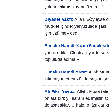
kılınmıştır. Bu süre içinde yeryü
yoldan çıkmış kavme üzülme.”
Diyanet Vakfı:
Allah, «Öyleyse or
müddet içinde) yeryüzünde şaşkın
için üzülme» dedi.
Elmalılı Hamdi Yazır (Sadeleştir
yasak edildi. Oldukları yerde se
topluluğa acıma!»
Elmalılı Hamdi Yazır:
Allah Mus
kılınmıştır. Yeryüzünde şaşkın şa
Ali Fikri Yavuz:
Allah, Mûsa (ale
onlara kırk yıl haram edilmiştir.
dolaşacaklar. O hale, o fâsıklar 