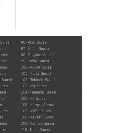
 Suresi
96 - Alak Suresi
resi
97 - Kadir Suresi
uresi
98 - Beyyine Suresi
uresi
99 - Zilzâl Suresi
uresi
100 - Adiyat Suresi
uresi
101 - Kâria Suresi
n Suresi
102 - Tekâsür Suresi
Suresi
103 - Asr Suresi
resi
104 - Hümeze Suresi
resi
105 - Fîl Suresi
esi
106 - Kureyş Suresi
Suresi
107 - Mâûn Suresi
esi
108 - Kevser Suresi
resi
109 - Kâfirûn Suresi
resi
110 - Nasr Suresi