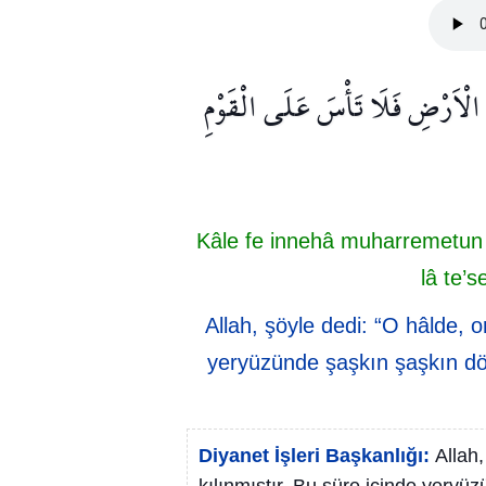
ِي الْاَرْضِ فَلَا تَأْسَ عَلَى الْقَوْمِ
Kâle fe innehâ muharremetun a
lâ te’s
Allah, şöyle dedi: “O hâlde, o
yeryüzünde şaşkın şaşkın dö
Diyanet İşleri Başkanlığı:
Allah,