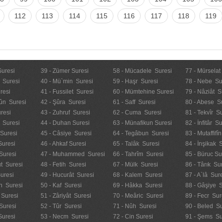
112
113
114
115
116
117
118
119
Suresi
39 - Zümer Suresi
58 - Mücadele Suresi
77 - Mürselat
 Suresi
40 - Mü`min Suresi
59 - Haşr Suresi
78 - Nebe Su
resi
41 - Fussilet Suresi
60 - Mümtehine Suresi
79 - Nâziât S
ûn Suresi
42 - Şûra Suresi
61 - Saff Suresi
80 - Abese S
resi
43 - Zuhruf Suresi
62 - Cuma Suresi
81 - Tekvîr S
 Suresi
44 - Duhan Suresi
63 - Münafikun Suresi
82 - İnfitâr S
 Suresi
45 - Câsiye Suresi
64 - Tegâbun Suresi
83 - Mutaffifî
Suresi
46 - Ahkaf Suresi
65 - Talâk Suresi
84 - İnşikak 
Suresi
47 - Muhammed Suresi
66 - Tahrîm Suresi
85 - Büruc Su
t Suresi
48 - Fetih Suresi
67 - Mülk Suresi
86 - Târık Su
uresi
49 - Hucurât Suresi
68 - Kalem Suresi
87 - A`lâ Sur
n Suresi
50 - Kaf Suresi
69 - Hâkka Suresi
88 - Gâşiye 
 Suresi
51 - Zâriyât Suresi
70 - Meâric Suresi
89 - Fecr Sur
Suresi
52 - Tûr Suresi
71 - Nûh Suresi
90 - Beled Su
Suresi
53 - Necm Suresi
72 - Cin Suresi
91 - Şems Su