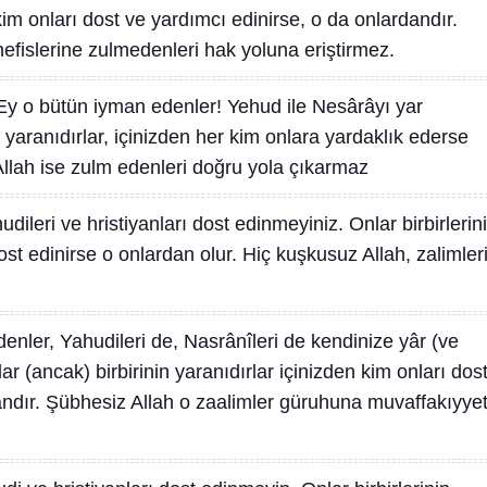
n kim onları dost ve yardımcı edinirse, o da onlardandır.
efislerine zulmedenleri hak yoluna eriştirmez.
Ey o bütün iyman edenler! Yehud ile Nesârâyı yar
n yaranıdırlar, içinizden her kim onlara yardaklık ederse
lah ise zulm edenleri doğru yola çıkarmaz
ileri ve hristiyanları dost edinmeyiniz. Onlar birbirlerin
dost edinirse o onlardan olur. Hiç kuşkusuz Allah, zalimler
enler, Yahudileri de, Nasrânîleri de kendinize yâr (ve
 (ancak) birbirinin yaranıdırlar içinizden kim onları dos
andır. Şübhesiz Allah o zaalimler güruhuna muvaffakıyye