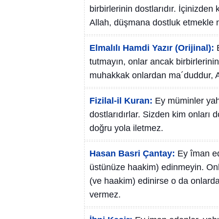
birbirlerinin dostlarıdır. İçinizde
Allah, düşmana dostluk etmekle n
Elmalılı Hamdi Yazır (Orijinal):
tutmayın, onlar ancak birbirlerini
muhakkak onlardan ma´duddur, Al
Fizilal-il Kuran:
Ey müminler yahud
dostlarıdırlar. Sizden kim onları 
doğru yola iletmez.
Hasan Basri Çantay:
Ey îman ed
üstünüze haakim) edinmeyin. Onlar
(ve haakim) edinirse o da onlard
vermez.