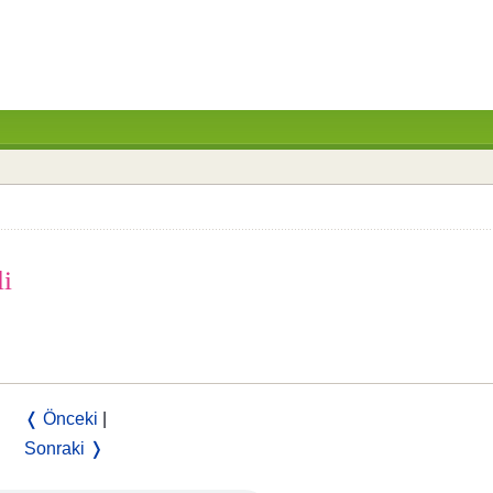
li
❬ Önceki
|
Sonraki ❭