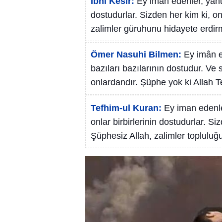
İbni Kesir:
Ey iman edenler, yahud
dostudurlar. Sizden her kim ki, on
zalimler güruhunu hidayete erdir
Ömer Nasuhi Bilmen:
Ey imân e
bazıları bazılarının dostudur. Ve
onlardandır. Şüphe yok ki Allah 
Tefhim-ul Kuran:
Ey iman edenler
onlar birbirlerinin dostudurlar. S
Şüphesiz Allah, zalimler toplulu