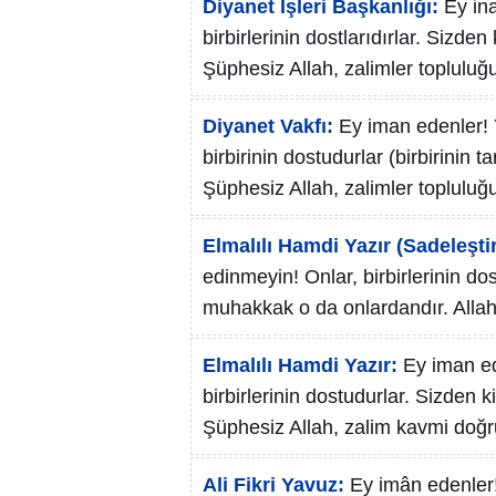
Diyanet İşleri Başkanlığı:
Ey in
birbirlerinin dostlarıdırlar. Sizde
Şüphesiz Allah, zalimler topluluğ
Diyanet Vakfı:
Ey iman edenler! Y
birbirinin dostudurlar (birbirinin ta
Şüphesiz Allah, zalimler toplulu
Elmalılı Hamdi Yazır (Sadeleştir
edinmeyin! Onlar, birbirlerinin dos
muhakkak o da onlardandır. Allah
Elmalılı Hamdi Yazır:
Ey iman ed
birbirlerinin dostudurlar. Sizden 
Şüphesiz Allah, zalim kavmi doğr
Ali Fikri Yavuz:
Ey imân edenler!