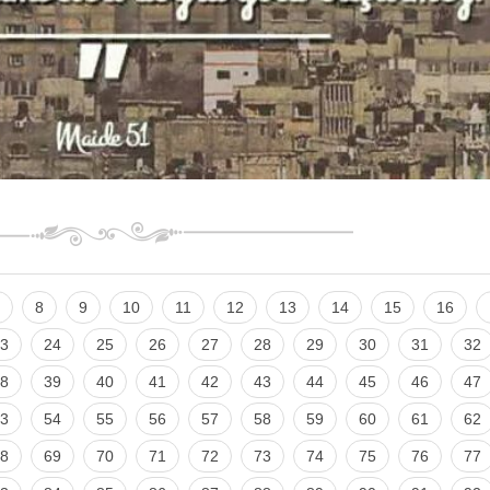
8
9
10
11
12
13
14
15
16
3
24
25
26
27
28
29
30
31
32
8
39
40
41
42
43
44
45
46
47
3
54
55
56
57
58
59
60
61
62
8
69
70
71
72
73
74
75
76
77