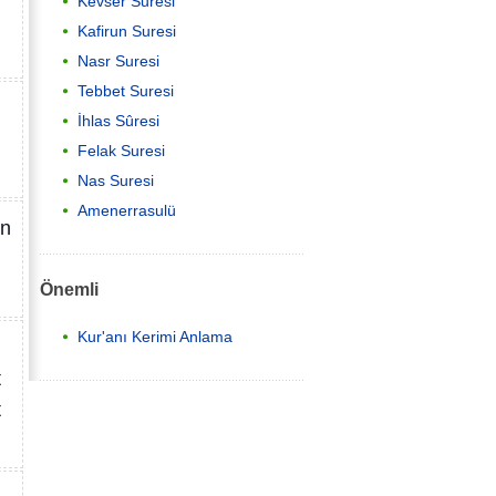
Kevser Suresi
Kafirun Suresi
Nasr Suresi
Tebbet Suresi
İhlas Sûresi
Felak Suresi
Nas Suresi
Amenerrasulü
in
i
Önemli
Kur'anı Kerimi Anlama
t
t