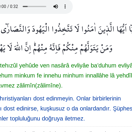
ٓا اَيُّهَا الَّذ۪ينَ اٰمَنُوا لَا تَتَّخِذُوا الْيَهُودَ وَالنَّصَارٰٓى اَ
وَمَنْ يَتَوَلَّهُمْ مِنْكُمْ فَاِنَّهُ مِنْهُمْۜ اِنَّ اللّٰهَ لَا
tehızûl yehûde ven nasârâ evliyâe ba’duhum evliy
lehum minkum fe innehu minhum innallâhe lâ yehdîl
vmez zâlimîn(zâlimîne).
ıristiyanları dost edinmeyin. Onlar birbirlerinin
arı dost edinirse, kuşkusuz o da onlardandır. Şüphes
imler topluluğunu doğruya iletmez.