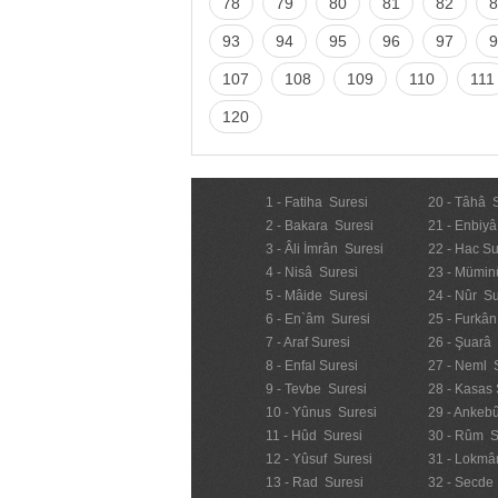
78
79
80
81
82
8
93
94
95
96
97
9
107
108
109
110
111
120
1 - Fatiha Suresi
20 - Tâhâ 
2 - Bakara Suresi
21 - Enbiyâ
3 - Âli İmrân Suresi
22 - Hac Su
4 - Nisâ Suresi
23 - Mümin
5 - Mâide Suresi
24 - Nûr Su
6 - En`âm Suresi
25 - Furkân
7 - Araf Suresi
26 - Şuarâ
8 - Enfal Suresi
27 - Neml 
9 - Tevbe Suresi
28 - Kasas 
10 - Yûnus Suresi
29 - Ankebû
11 - Hûd Suresi
30 - Rûm S
12 - Yûsuf Suresi
31 - Lokmâ
13 - Rad Suresi
32 - Secde