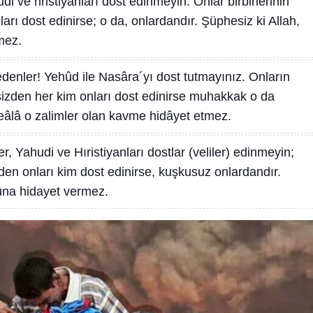
i ve hristiyanları dost edinmeyin. Onlar birbirlerinin
ları dost edinirse; o da, onlardandır. Şüphesiz ki Allah,
mez.
denler! Yehûd ile Nasâra´yı dost tutmayınız. Onların
 sizden her kim onları dost edinirse muhakkak o da
Teâlâ o zalimler olan kavme hidâyet etmez.
, Yahudi ve Hıristiyanları dostlar (veliler) edinmeyin;
izden onları kim dost edinirse, kuşkusuz onlardandır.
ğuna hidayet vermez.