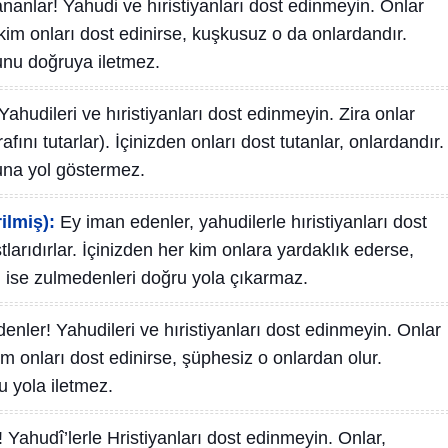
ananlar! Yahudi ve hıristiyanları dost edinmeyin. Onlar
n kim onları dost edinirse, kuşkusuz o da onlardandır.
unu doğruya iletmez.
ahudileri ve hıristiyanları dost edinmeyin. Zira onlar
rafını tutarlar). İçinizden onları dost tutanlar, onlardandır.
ğuna yol göstermez.
ilmiş):
Ey iman edenler, yahudilerle hıristiyanları dost
tlarıdırlar. İçinizden her kim onlara yardaklık ederse,
 ise zulmedenleri doğru yola çıkarmaz.
enler! Yahudileri ve hıristiyanları dost edinmeyin. Onlar
kim onları dost edinirse, şüphesiz o onlardan olur.
u yola iletmez.
 Yahudî’lerle Hristiyanları dost edinmeyin. Onlar,