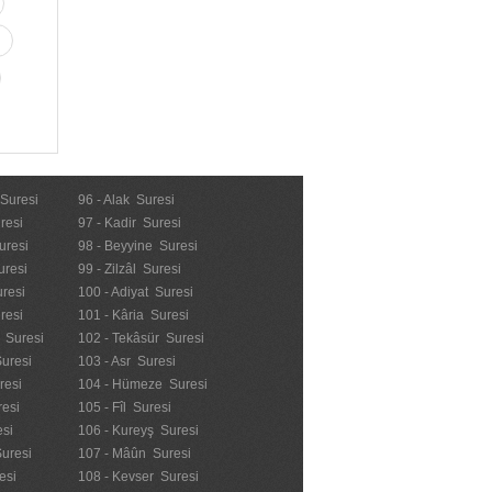
 Suresi
96 - Alak Suresi
resi
97 - Kadir Suresi
uresi
98 - Beyyine Suresi
uresi
99 - Zilzâl Suresi
uresi
100 - Adiyat Suresi
uresi
101 - Kâria Suresi
n Suresi
102 - Tekâsür Suresi
Suresi
103 - Asr Suresi
resi
104 - Hümeze Suresi
resi
105 - Fîl Suresi
esi
106 - Kureyş Suresi
Suresi
107 - Mâûn Suresi
esi
108 - Kevser Suresi