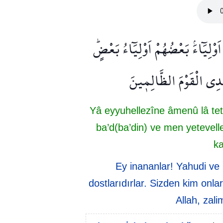
وْلِيَٓاءَۢ بَعْضُهُمْ اَوْلِيَٓاءُ بَعْضٍۜ
 يَهْدِي الْقَوْمَ الظَّالِم۪ينَ
Yâ eyyuhellezîne âmenû lâ tet
ba’d(ba’din) ve men yetevel
ka
Ey inananlar! Yahudi ve h
dostlarıdırlar. Sizden kim onl
Allah, zal