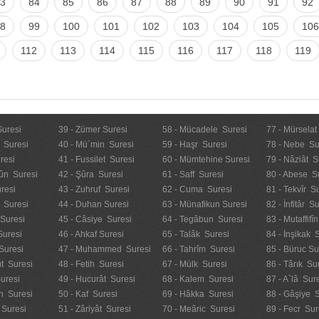
3
84
85
86
87
88
89
90
91
92
8
99
100
101
102
103
104
105
106
112
113
114
115
116
117
118
119
Suresi
39 - Zümer Suresi
58 - Mücadele Suresi
77 - Mürselat
 Suresi
40 - Mü`min Suresi
59 - Haşr Suresi
78 - Nebe Su
resi
41 - Fussilet Suresi
60 - Mümtehine Suresi
79 - Nâziât S
ûn Suresi
42 - Şûra Suresi
61 - Saff Suresi
80 - Abese S
resi
43 - Zuhruf Suresi
62 - Cuma Suresi
81 - Tekvîr S
 Suresi
44 - Duhan Suresi
63 - Münafikun Suresi
82 - İnfitâr S
 Suresi
45 - Câsiye Suresi
64 - Tegâbun Suresi
83 - Mutaffifî
Suresi
46 - Ahkaf Suresi
65 - Talâk Suresi
84 - İnşikak 
Suresi
47 - Muhammed Suresi
66 - Tahrîm Suresi
85 - Büruc Su
t Suresi
48 - Fetih Suresi
67 - Mülk Suresi
86 - Târık Su
uresi
49 - Hucurât Suresi
68 - Kalem Suresi
87 - A`lâ Sur
n Suresi
50 - Kaf Suresi
69 - Hâkka Suresi
88 - Gâşiye 
 Suresi
51 - Zâriyât Suresi
70 - Meâric Suresi
89 - Fecr Sur