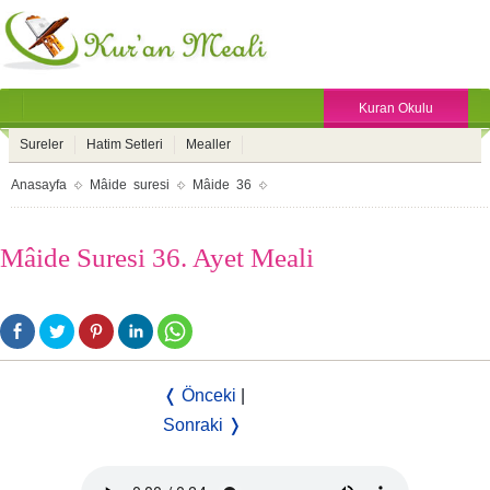
Kuran Okulu
Sureler
Hatim Setleri
Mealler
Anasayfa
Mâide suresi
Mâide 36
Mâide Suresi 36. Ayet Meali
❬ Önceki
|
Sonraki ❭