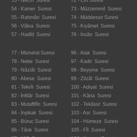
53 - Necm Suresi
72 - Cin Suresi
54 - Kamer Suresi
73 - Müzzemmil Suresi
55 - Rahmân Suresi
74 - Müddessir Suresi
56 - Vâkıa Suresi
75 - Kıyâmet Suresi
57 - Hadîd Suresi
76 - İnsân Suresi
77 - Mürselat Suresi
96 - Alak Suresi
78 - Nebe Suresi
97 - Kadir Suresi
79 - Nâziât Suresi
98 - Beyyine Suresi
80 - Abese Suresi
99 - Zilzâl Suresi
81 - Tekvîr Suresi
100 - Adiyat Suresi
82 - İnfitâr Suresi
101 - Kâria Suresi
83 - Mutaffifîn Suresi
102 - Tekâsür Suresi
84 - İnşikak Suresi
103 - Asr Suresi
85 - Büruc Suresi
104 - Hümeze Suresi
86 - Târık Suresi
105 - Fîl Suresi