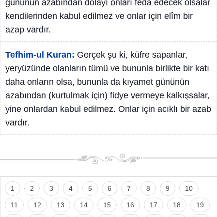
gününün azabından dolayı onları feda edecek olsalar
kendilerinden kabul edilmez ve onlar için elîm bir
azap vardır.
Tefhim-ul Kuran:
Gerçek şu ki, küfre sapanlar,
yeryüzünde olanların tümü ve bununla birlikte bir katı
daha onların olsa, bununla da kıyamet gününün
azabından (kurtulmak için) fidye vermeye kalkışsalar,
yine onlardan kabul edilmez. Onlar için acıklı bir azab
vardır.
1
2
3
4
5
6
7
8
9
10
11
12
13
14
15
16
17
18
19