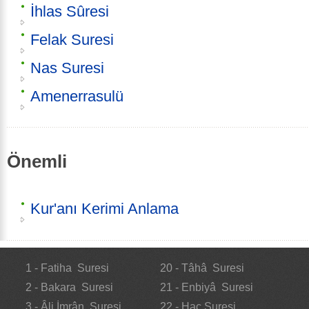
İhlas Sûresi
Felak Suresi
Nas Suresi
Amenerrasulü
Önemli
Kur'anı Kerimi Anlama
1 - Fatiha Suresi
20 - Tâhâ Suresi
2 - Bakara Suresi
21 - Enbiyâ Suresi
3 - Âli İmrân Suresi
22 - Hac Suresi