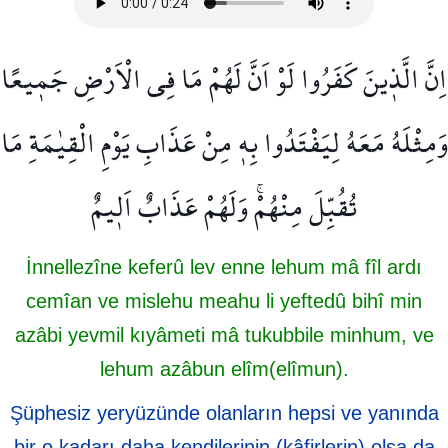
اِنَّ الَّذ۪ينَ كَفَرُوا لَوْ اَنَّ لَهُمْ مَا فِي الْاَرْضِ جَم۪يعًا
وَمِثْلَهُ مَعَهُ لِيَفْتَدُوا بِه۪ مِنْ عَذَابِ يَوْمِ الْقِيٰمَةِ مَا
تُقُبِّلَ مِنْهُمْۚ وَلَهُمْ عَذَابٌ اَل۪يمٌ
İnnellezîne keferû lev enne lehum mâ fîl ardı
cemîan ve mislehu meahu li yeftedû bihî min
azâbi yevmil kıyâmeti mâ tukubbile minhum, ve
lehum azâbun elîm(elîmun).
Şüphesiz yeryüzünde olanların hepsi ve yanında
bir o kadarı daha kendilerinin (kâfirlerin) olsa da