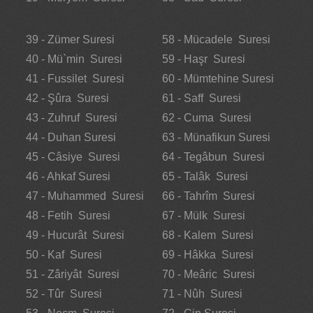
39 - Zümer Suresi
58 - Mücadele Suresi
40 - Mü`min Suresi
59 - Haşr Suresi
41 - Fussilet Suresi
60 - Mümtehine Suresi
42 - Şûra Suresi
61 - Saff Suresi
43 - Zuhruf Suresi
62 - Cuma Suresi
44 - Duhan Suresi
63 - Münafikun Suresi
45 - Câsiye Suresi
64 - Tegâbun Suresi
46 - Ahkaf Suresi
65 - Talâk Suresi
47 - Muhammed Suresi
66 - Tahrîm Suresi
48 - Fetih Suresi
67 - Mülk Suresi
49 - Hucurât Suresi
68 - Kalem Suresi
50 - Kaf Suresi
69 - Hâkka Suresi
51 - Zâriyât Suresi
70 - Meâric Suresi
52 - Tûr Suresi
71 - Nûh Suresi