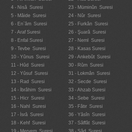
4 - Nisâ Suresi
23 - Müminûn Suresi
5 - Mâide Suresi
24 - Nûr Suresi
6 - En`âm Suresi
25 - Furkân Suresi
7 - Araf Suresi
26 - Şuarâ Suresi
8 - Enfal Suresi
27 - Neml Suresi
9 - Tevbe Suresi
28 - Kasas Suresi
10 - Yûnus Suresi
29 - Ankebût Suresi
11 - Hûd Suresi
30 - Rûm Suresi
12 - Yûsuf Suresi
31 - Lokmân Suresi
13 - Rad Suresi
32 - Secde Suresi
14 - İbrâhim Suresi
33 - Ahzab Suresi
15 - Hicr Suresi
34 - Sebe Suresi
16 - Nahl Suresi
35 - Fâtır Suresi
17 - İsrâ Suresi
36 - Yâsîn Suresi
18 - Kehf Suresi
37 - Sâffât Suresi
19 - Meryem Suresi
38 - Sâd Suresi