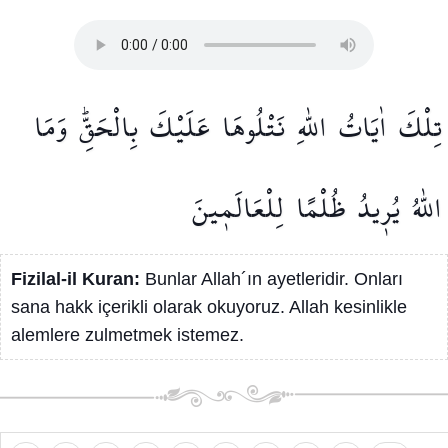
تِلْكَ
اٰيَاتُ
اللّٰهِ
نَتْلُوهَا
عَلَيْكَ
بِالْحَقِّۜ
وَمَا
اللّٰهُ
يُر۪يدُ
ظُلْمًا
لِلْعَالَم۪ينَ
Fizilal-il Kuran:
Bunlar Allah´ın ayetleridir. Onları
sana hakk içerikli olarak okuyoruz. Allah kesinlikle
alemlere zulmetmek istemez.