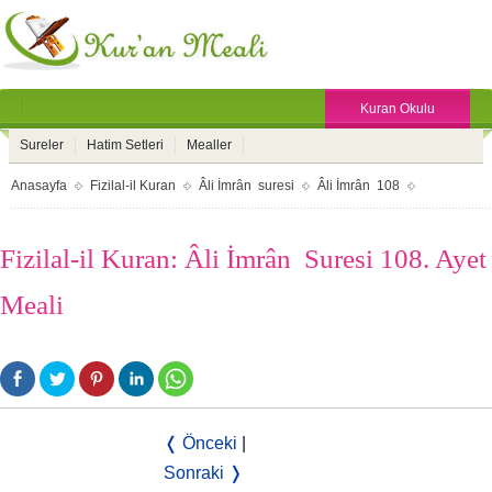
Kuran Okulu
Sureler
Hatim Setleri
Mealler
Anasayfa
Fizilal-il Kuran
Âli İmrân suresi
Âli İmrân 108
Fizilal-il Kuran: Âli İmrân Suresi 108. Ayet
Meali
❬ Önceki
|
Sonraki ❭