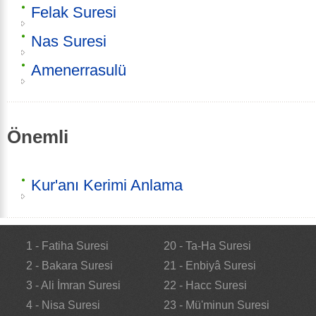
Felak Suresi
Nas Suresi
Amenerrasulü
Önemli
Kur'anı Kerimi Anlama
1 - Fatiha Suresi
20 - Ta-Ha Suresi
2 - Bakara Suresi
21 - Enbiyâ Suresi
3 - Ali İmran Suresi
22 - Hacc Suresi
4 - Nisa Suresi
23 - Mü'minun Suresi