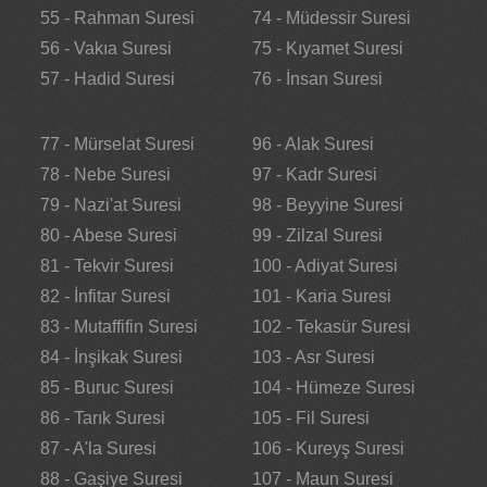
55 - Rahman Suresi
74 - Müdessir Suresi
56 - Vakıa Suresi
75 - Kıyamet Suresi
57 - Hadid Suresi
76 - İnsan Suresi
77 - Mürselat Suresi
96 - Alak Suresi
78 - Nebe Suresi
97 - Kadr Suresi
79 - Nazi'at Suresi
98 - Beyyine Suresi
80 - Abese Suresi
99 - Zilzal Suresi
81 - Tekvir Suresi
100 - Adiyat Suresi
82 - İnfitar Suresi
101 - Karia Suresi
83 - Mutaffifin Suresi
102 - Tekasür Suresi
84 - İnşikak Suresi
103 - Asr Suresi
85 - Buruc Suresi
104 - Hümeze Suresi
86 - Tarık Suresi
105 - Fil Suresi
87 - A'la Suresi
106 - Kureyş Suresi
88 - Gaşiye Suresi
107 - Maun Suresi