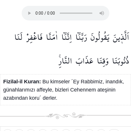
اَلَّذ۪ينَ
يَقُولُونَ
رَبَّنَٓا
اِنَّنَٓا
اٰمَنَّا
فَاغْفِرْ
لَنَا
ذُنُوبَنَا
وَقِنَا
عَذَابَ
النَّارِۚ
Fizilal-il Kuran:
Bu kimseler ´Ey Rabbimiz, inandık,
günahlarımızı affeyle, bizleri Cehennem ateşinin
azabından koru´ derler.