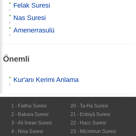
Felak Suresi
Nas Suresi
Amenerrasulü
Önemli
Kur'anı Kerimi Anlama
1 - Fatiha Suresi
20 - Ta-Ha Suresi
2 - Bakara Suresi
21 - Enbiyâ Suresi
3 - Ali İmran Suresi
22 - Hacc Suresi
4 - Nisa Suresi
23 - Mü'minun Suresi