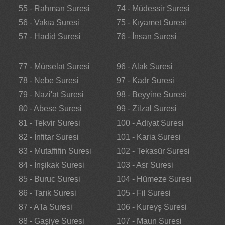
55 - Rahman Suresi
74 - Müdessir Suresi
56 - Vakıa Suresi
75 - Kıyamet Suresi
57 - Hadid Suresi
76 - İnsan Suresi
77 - Mürselat Suresi
96 - Alak Suresi
78 - Nebe Suresi
97 - Kadr Suresi
79 - Nazi'at Suresi
98 - Beyyine Suresi
80 - Abese Suresi
99 - Zilzal Suresi
81 - Tekvir Suresi
100 - Adiyat Suresi
82 - İnfitar Suresi
101 - Karia Suresi
83 - Mutaffifin Suresi
102 - Tekasür Suresi
84 - İnşikak Suresi
103 - Asr Suresi
85 - Buruc Suresi
104 - Hümeze Suresi
86 - Tarık Suresi
105 - Fil Suresi
87 - A'la Suresi
106 - Kureyş Suresi
88 - Gaşiye Suresi
107 - Maun Suresi