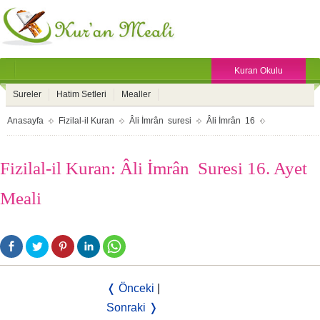
Kuran Okulu
Sureler
Hatim Setleri
Mealler
Anasayfa
Fizilal-il Kuran
Âli İmrân suresi
Âli İmrân 16
Fizilal-il Kuran: Âli İmrân Suresi 16. Ayet
Meali
❬ Önceki
|
Sonraki ❭