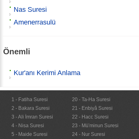
Nas Suresi
Amenerrasulü
Önemli
Kur'anı Kerimi Anlama
1 - Fatiha Suresi
20 - Ta-Ha Suresi
2 - Bakara Suresi
21 - Enbiyâ Suresi
3 - Ali İmran Suresi
22 - Hacc Suresi
4 - Nisa Suresi
23 - Mü'minun Suresi
5 - Maide Suresi
24 - Nur Suresi