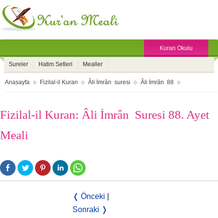
Kuran Okulu
Sureler
Hatim Setleri
Mealler
Anasayfa
Fizilal-il Kuran
Âli İmrân suresi
Âli İmrân 88
Fizilal-il Kuran: Âli İmrân Suresi 88. Ayet
Meali
❬ Önceki
|
Sonraki ❭