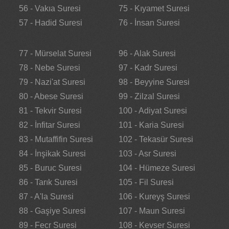
56 - Vakıa Suresi
75 - Kıyamet Suresi
57 - Hadid Suresi
76 - İnsan Suresi
77 - Mürselat Suresi
96 - Alak Suresi
78 - Nebe Suresi
97 - Kadr Suresi
79 - Nazi'at Suresi
98 - Beyyine Suresi
80 - Abese Suresi
99 - Zilzal Suresi
81 - Tekvir Suresi
100 - Adiyat Suresi
82 - İnfitar Suresi
101 - Karia Suresi
83 - Mutaffifin Suresi
102 - Tekasür Suresi
84 - İnşikak Suresi
103 - Asr Suresi
85 - Buruc Suresi
104 - Hümeze Suresi
86 - Tarık Suresi
105 - Fil Suresi
87 - A'la Suresi
106 - Kureyş Suresi
88 - Gaşiye Suresi
107 - Maun Suresi
89 - Fecr Suresi
108 - Kevser Suresi