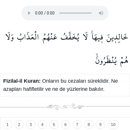
خَالِد۪ينَ
ف۪يهَاۚ
لَا
يُخَفَّفُ
عَنْهُمُ
الْعَذَابُ
وَلَا
هُمْ
يُنْظَرُونَۙ
Fizilal-il Kuran:
Onların bu cezaları süreklidir. Ne
azapları hafifletilir ve ne de yüzlerine bakılır.
1
2
3
4
5
6
7
8
9
10