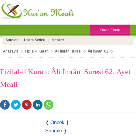
Kuran Okulu
Sureler
Hatim Setleri
Mealler
Anasayfa
Fizilal-il Kuran
Âli İmrân suresi
Âli İmrân 62
Fizilal-il Kuran: Âli İmrân Suresi 62. Ayet
Meali
❬ Önceki
|
Sonraki ❭