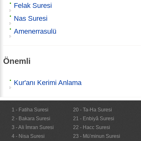
Felak Suresi
Nas Suresi
Amenerrasulü
Önemli
Kur'anı Kerimi Anlama
1 - Fatiha Suresi
20 - Ta-Ha Suresi
2 - Bakara Suresi
21 - Enbiyâ Suresi
3 - Ali İmran Suresi
22 - Hacc Suresi
4 - Nisa Suresi
23 - Mü'minun Suresi