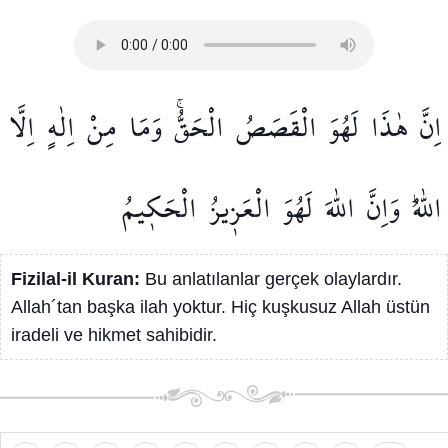
اِنَّ
هٰذَا
لَهُوَ
الْقَصَصُ
الْحَقُّۚ
وَمَا
مِنْ
اِلٰهٍ
اِلَّا
اللّٰهُۜ
وَاِنَّ
اللّٰهَ
لَهُوَ
الْعَز۪يزُ
الْحَك۪يمُ
Fizilal-il Kuran:
Bu anlatılanlar gerçek olaylardır.
Allah´tan başka ilah yoktur. Hiç kuşkusuz Allah üstün
iradeli ve hikmet sahibidir.