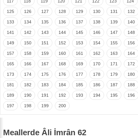
117
118
119
120
121
122
123
124
125
126
127
128
129
130
131
132
133
134
135
136
137
138
139
140
141
142
143
144
145
146
147
148
149
150
151
152
153
154
155
156
157
158
159
160
161
162
163
164
165
166
167
168
169
170
171
172
173
174
175
176
177
178
179
180
181
182
183
184
185
186
187
188
189
190
191
192
193
194
195
196
197
198
199
200
Meallerde Âli İmrân 62