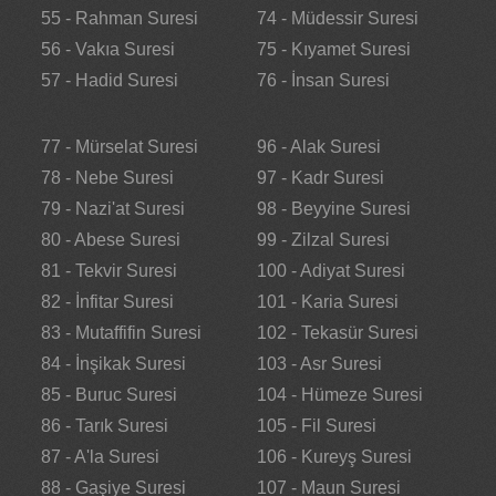
55 - Rahman Suresi
74 - Müdessir Suresi
56 - Vakıa Suresi
75 - Kıyamet Suresi
57 - Hadid Suresi
76 - İnsan Suresi
77 - Mürselat Suresi
96 - Alak Suresi
78 - Nebe Suresi
97 - Kadr Suresi
79 - Nazi'at Suresi
98 - Beyyine Suresi
80 - Abese Suresi
99 - Zilzal Suresi
81 - Tekvir Suresi
100 - Adiyat Suresi
82 - İnfitar Suresi
101 - Karia Suresi
83 - Mutaffifin Suresi
102 - Tekasür Suresi
84 - İnşikak Suresi
103 - Asr Suresi
85 - Buruc Suresi
104 - Hümeze Suresi
86 - Tarık Suresi
105 - Fil Suresi
87 - A'la Suresi
106 - Kureyş Suresi
88 - Gaşiye Suresi
107 - Maun Suresi