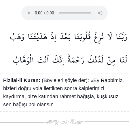
رَبَّنَا
لَا
تُزِغْ
قُلُوبَنَا
بَعْدَ
اِذْ
هَدَيْتَنَا
وَهَبْ
لَنَا
مِنْ
لَدُنْكَ
رَحْمَةًۚ
اِنَّكَ
اَنْتَ
الْوَهَّابُ
Fizilal-il Kuran:
(Böyleleri şöyle der): «Ey Rabbimiz,
bizleri doğru yola ilettikten sonra kalplerimizi
kaydırma, bize katından rahmet bağışla, kuşkusuz
sen bağışı bol olansın.