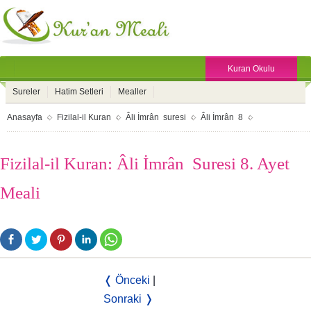
Kuran Okulu
Sureler
Hatim Setleri
Mealler
Anasayfa
Fizilal-il Kuran
Âli İmrân suresi
Âli İmrân 8
Fizilal-il Kuran: Âli İmrân Suresi 8. Ayet
Meali
❬ Önceki
|
Sonraki ❭