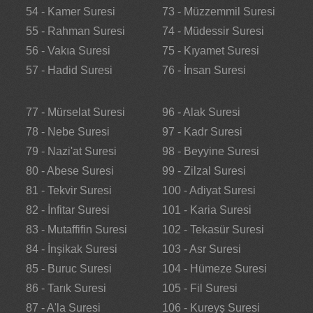
54 - Kamer Suresi
73 - Müzzemmil Suresi
55 - Rahman Suresi
74 - Müdessir Suresi
56 - Vakıa Suresi
75 - Kıyamet Suresi
57 - Hadid Suresi
76 - İnsan Suresi
77 - Mürselat Suresi
96 - Alak Suresi
78 - Nebe Suresi
97 - Kadr Suresi
79 - Nazi'at Suresi
98 - Beyyine Suresi
80 - Abese Suresi
99 - Zilzal Suresi
81 - Tekvir Suresi
100 - Adiyat Suresi
82 - İnfitar Suresi
101 - Karia Suresi
83 - Mutaffifin Suresi
102 - Tekasür Suresi
84 - İnşikak Suresi
103 - Asr Suresi
85 - Buruc Suresi
104 - Hümeze Suresi
86 - Tarık Suresi
105 - Fil Suresi
87 - A'la Suresi
106 - Kureyş Suresi