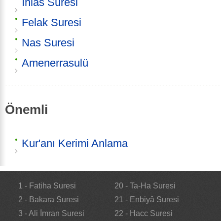
İhlas Sûresi
Felak Suresi
Nas Suresi
Amenerrasulü
Önemli
Kur'anı Kerimi Anlama
1 - Fatiha Suresi
20 - Ta-Ha Suresi
2 - Bakara Suresi
21 - Enbiyâ Suresi
3 - Ali İmran Suresi
22 - Hacc Suresi