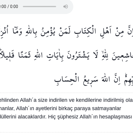
نَّ
مِنْ
اَهْلِ
الْكِتَابِ
لَمَنْ
يُؤْمِنُ
بِاللّٰهِ
وَمَٓا
اُنْزِ
اشِع۪ينَ
لِلّٰهِۙ
لَا
يَشْتَرُونَ
بِاٰيَاتِ
اللّٰهِ
ثَمَنًا
قَل۪يلًاۜ
ِهِمْۜ
اِنَّ
اللّٰهَ
سَر۪يعُ
الْحِسَابِ
linden Allah´a size indirilen ve kendilerine indirilmiş ol
nanlar, Allah´ın ayetlerini birkaç paraya satmayanlar
düllerini alacaklardır. Hiç şüphesiz Allah´ın hesaplaşması