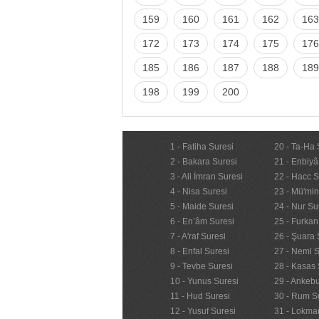
159
160
161
162
163
172
173
174
175
176
185
186
187
188
189
198
199
200
1 - Fatiha Suresi
20 - Ta-Ha 
2 - Bakara Suresi
21 - Enbiyâ
3 - Ali İmran Suresi
22 - Hacc S
4 - Nisa Suresi
23 - Mü'mi
5 - Maide Suresi
24 - Nur Su
6 - En’âm Suresi
25 - Furkan
7 - A'raf Suresi
26 - Şuara 
8 - Enfal Suresi
27 - Neml S
9 - Tevbe Suresi
28 - Kasas 
10 - Yunus Suresi
29 - Ankebu
11 - Hud Suresi
30 - Rum S
12 - Yusuf Suresi
31 - Lokma