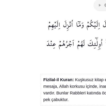
لَ
اِلَيْكُمْ
وَمَٓا
اُنْزِلَ
اِلَيْهِمْ
اُو۬لٰٓئِكَ
لَهُمْ
اَجْرُهُمْ
عِنْدَ
Fizilal-il Kuran:
Kuşkusuz kitap eh
mesaja, Allah korkusu içinde, ina
vardır. Bunlar Rabbleri katında ö
pek çabuktur.