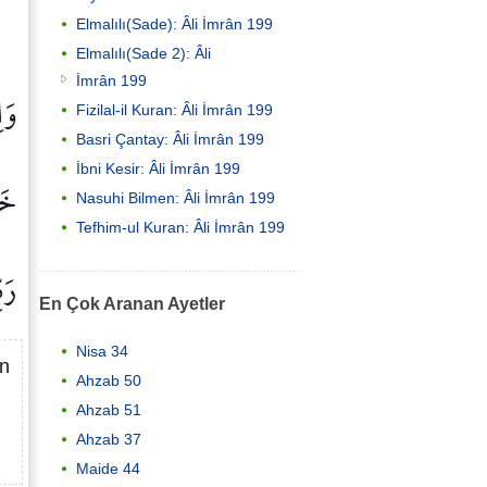
Elmalılı(Sade): Âli İmrân 199
Elmalılı(Sade 2): Âli
İmrân 199
وَاِ
Fizilal-il Kuran: Âli İmrân 199
Basri Çantay: Âli İmrân 199
İbni Kesir: Âli İmrân 199
خَ
Nasuhi Bilmen: Âli İmrân 199
Tefhim-ul Kuran: Âli İmrân 199
رَبّ
En Çok Aranan Ayetler
Nisa 34
an
Ahzab 50
Ahzab 51
Ahzab 37
Maide 44