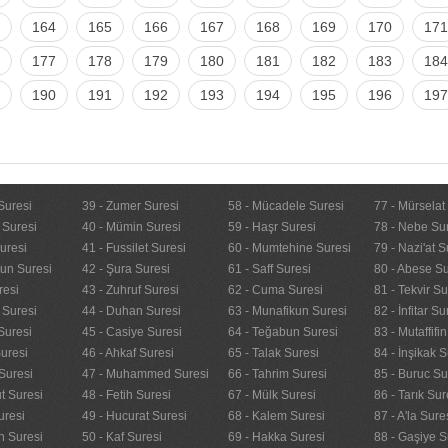
164
165
166
167
168
169
170
171
177
178
179
180
181
182
183
184
190
191
192
193
194
195
196
197
Suresi
39 - Zumer Suresi
58 - Mücadele Suresi
77 - Mürselat
 Suresi
40 - Mümin Suresi
59 - Haşr Suresi
78 - Nebe Su
uresi
41 - Fussilet Suresi
60 - Mumtehine Suresi
79 - Nazi'at S
nun Suresi
42 - Şura Suresi
61 - Saff Suresi
80 - Abese Su
resi
43 - Zuhruf Suresi
62 - Cuma Suresi
81 - Tekvir Su
 Suresi
44 - Duhan Suresi
63 - Munafikun Suresi
82 - İnfitar Su
Suresi
45 - Casiye Suresi
64 - Teğabun Suresi
83 - Mutaffifi
uresi
46 - Ahkaf Suresi
65 - Talak Suresi
84 - İnşikak S
Suresi
47 - Muhammed Suresi
66 - Tahrim Suresi
85 - Buruc Su
t Suresi
48 - Fetih Suresi
67 - Mülk Suresi
86 - Tarık Sur
uresi
49 - Hucurat Suresi
68 - Kalem Suresi
87 - A'la Sure
n Suresi
50 - Kaf Suresi
69 - Hakka Suresi
88 - Gaşiye S