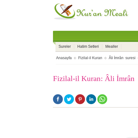
Sureler
Hatim Setleri
Mealler
Anasayfa
Fizilal-il Kuran
Âli İmrân suresi
Fizilal-il Kuran: Âli İmrân