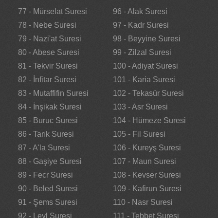
77 - Mürselat Suresi
96 - Alak Suresi
78 - Nebe Suresi
97 - Kadr Suresi
79 - Nazi'at Suresi
98 - Beyyine Suresi
80 - Abese Suresi
99 - Zilzal Suresi
81 - Tekvir Suresi
100 - Adiyat Suresi
82 - İnfitar Suresi
101 - Karia Suresi
83 - Mutaffifin Suresi
102 - Tekasür Suresi
84 - İnşikak Suresi
103 - Asr Suresi
85 - Buruc Suresi
104 - Hümeze Suresi
86 - Tarık Suresi
105 - Fil Suresi
87 - A'la Suresi
106 - Kureyş Suresi
88 - Gaşiye Suresi
107 - Maun Suresi
89 - Fecr Suresi
108 - Kevser Suresi
90 - Beled Suresi
109 - Kafirun Suresi
91 - Şems Suresi
110 - Nasr Suresi
92 - Leyl Suresi
111 - Tebbet Suresi