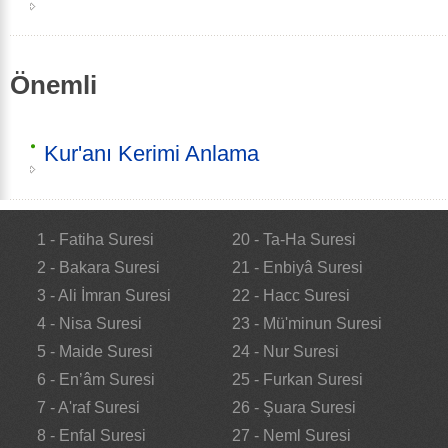
Önemli
Kur'anı Kerimi Anlama
1 - Fatiha Suresi
20 - Ta-Ha Suresi
2 - Bakara Suresi
21 - Enbiyâ Suresi
3 - Ali İmran Suresi
22 - Hacc Suresi
4 - Nisa Suresi
23 - Mü'minun Suresi
5 - Maide Suresi
24 - Nur Suresi
6 - En’âm Suresi
25 - Furkan Suresi
7 - A'raf Suresi
26 - Şuara Suresi
8 - Enfal Suresi
27 - Neml Suresi