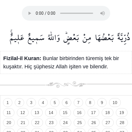
ذُرِّيَّةً
بَعْضُهَا
مِنْ
بَعْضٍۜ
وَاللّٰهُ
سَم۪يعٌ
عَل۪يمٌۚ
Fizilal-il Kuran:
Bunlar birbirinden türemiş tek bir
kuşaktır. Hiç şüphesiz Allah işiten ve bilendir.
1
2
3
4
5
6
7
8
9
10
11
12
13
14
15
16
17
18
19
20
21
22
23
24
25
26
27
28