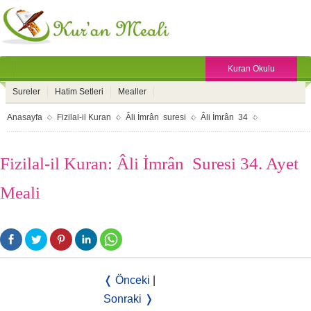
Kuran Okulu
Sureler
Hatim Setleri
Mealler
Anasayfa
Fizilal-il Kuran
Âli İmrân suresi
Âli İmrân 34
Fizilal-il Kuran: Âli İmrân Suresi 34. Ayet
Meali
❬ Önceki
|
Sonraki ❭