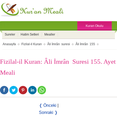
Kuran Okulu
Sureler
Hatim Setleri
Mealler
Anasayfa
Fizilal-il Kuran
Âli İmrân suresi
Âli İmrân 155
Fizilal-il Kuran: Âli İmrân Suresi 155. Ayet
Meali
❬ Önceki
|
Sonraki ❭