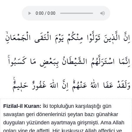
اِنَّ
الَّذ۪ينَ
تَوَلَّوْا
مِنْكُمْ
يَوْمَ
الْتَقَى
الْجَمْعَانِۙ
اِنَّمَا
اسْتَزَلَّهُمُ
الشَّيْطَانُ
بِبَعْضِ
مَا
كَسَبُواۚ
وَلَقَدْ
عَفَا
اللّٰهُ
عَنْهُمْۜ
اِنَّ
اللّٰهَ
غَفُورٌ
حَل۪يمٌ۟
Fizilal-il Kuran:
İki topluluğun karşılaştığı gün
savaştan geri dönenlerinizi şeytan bazı günahkar
duyguları yüzünden ayartmaya girişmişti. Ama Allah
onları yine de affetti. Hiç kuşkusuz Allah affedici ve