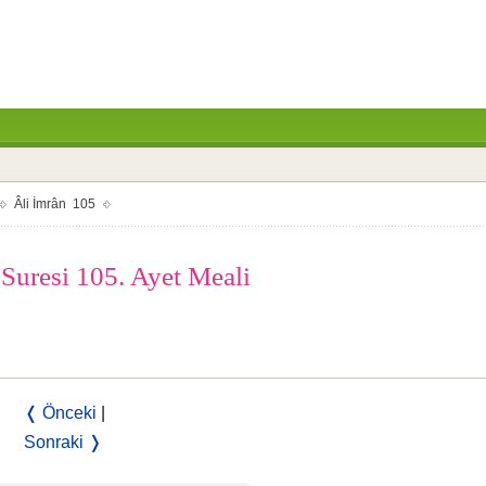
Âli İmrân 105
 Suresi 105. Ayet Meali
❬ Önceki
|
Sonraki ❭