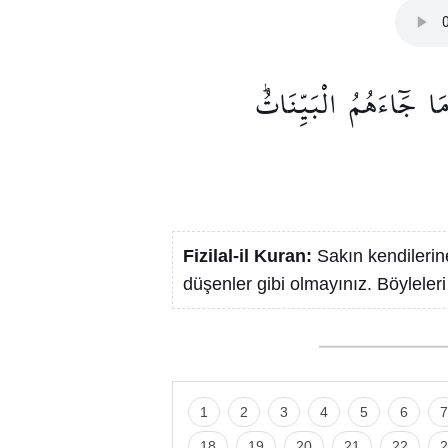
َا
جَٓاءَهُمُ
الْبَيِّنَاتُۜ
Fizilal-il Kuran:
Sakın kendilerin
düşenler gibi olmayınız. Böyleleri
1
2
3
4
5
6
7
18
19
20
21
22
2