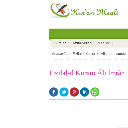
Sureler
Hatim Setleri
Mealler
Anasayfa
Fizilal-il Kuran
Âli İmrân suresi
Fizilal-il Kuran: Âli İmrân