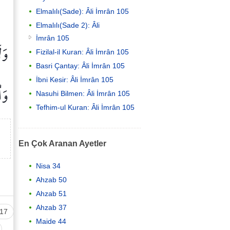
Elmalılı(Sade): Âli İmrân 105
Elmalılı(Sade 2): Âli
İmrân 105
وَل
Fizilal-il Kuran: Âli İmrân 105
Basri Çantay: Âli İmrân 105
İbni Kesir: Âli İmrân 105
وَا
Nasuhi Bilmen: Âli İmrân 105
Tefhim-ul Kuran: Âli İmrân 105
En Çok Aranan Ayetler
Nisa 34
Ahzab 50
Ahzab 51
Ahzab 37
17
Maide 44