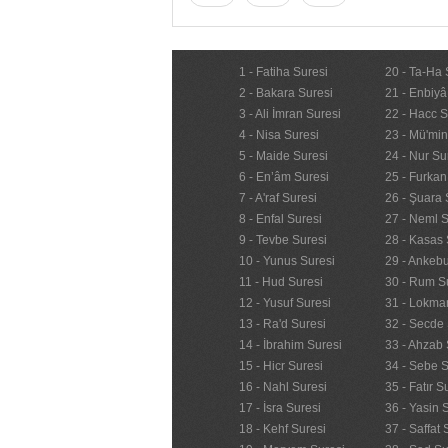
1 - Fatiha Suresi
20 - Ta-Ha 
2 - Bakara Suresi
21 - Enbiyâ
3 - Ali İmran Suresi
22 - Hacc S
4 - Nisa Suresi
23 - Mü'mi
5 - Maide Suresi
24 - Nur Su
6 - En’âm Suresi
25 - Furkan
7 - A'raf Suresi
26 - Şuara 
8 - Enfal Suresi
27 - Neml S
9 - Tevbe Suresi
28 - Kasas 
10 - Yunus Suresi
29 - Ankebu
11 - Hud Suresi
30 - Rum S
12 - Yusuf Suresi
31 - Lokma
13 - Ra'd Suresi
32 - Secde 
14 - İbrahim Suresi
33 - Ahzab 
15 - Hicr Suresi
34 - Sebe S
16 - Nahl Suresi
35 - Fatır S
17 - İsra Suresi
36 - Yasin 
18 - Kehf Suresi
37 - Saffat 