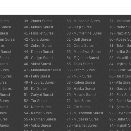
Suresi
39 - Zumer Suresi
58 - Mücadele Suresi
77 - Mürselat
 Suresi
40 - Mümin Suresi
59 - Haşr Suresi
78 - Nebe Su
uresi
41 - Fussilet Suresi
60 - Mumtehine Suresi
79 - Nazi'at S
nun Suresi
42 - Şura Suresi
61 - Saff Suresi
80 - Abese Su
resi
43 - Zuhruf Suresi
62 - Cuma Suresi
81 - Tekvir Su
 Suresi
44 - Duhan Suresi
63 - Munafikun Suresi
82 - İnfitar Su
Suresi
45 - Casiye Suresi
64 - Teğabun Suresi
83 - Mutaffifi
uresi
46 - Ahkaf Suresi
65 - Talak Suresi
84 - İnşikak S
Suresi
47 - Muhammed Suresi
66 - Tahrim Suresi
85 - Buruc Su
t Suresi
48 - Fetih Suresi
67 - Mülk Suresi
86 - Tarık Sur
uresi
49 - Hucurat Suresi
68 - Kalem Suresi
87 - A'la Sure
n Suresi
50 - Kaf Suresi
69 - Hakka Suresi
88 - Gaşiye S
Suresi
51 - Zariyat Suresi
70 - Me'aric Suresi
89 - Fecr Sur
Suresi
52 - Tur Suresi
71 - Nuh Suresi
90 - Beled Su
uresi
53 - Necm Suresi
72 - Cin Suresi
91 - Şems Su
uresi
54 - Kamer Suresi
73 - Müzzemmil Suresi
92 - Leyl Sur
Suresi
55 - Rahman Suresi
74 - Müdessir Suresi
93 - Duha Su
Suresi
56 - Vakıa Suresi
75 - Kıyamet Suresi
94 - İnşirah S