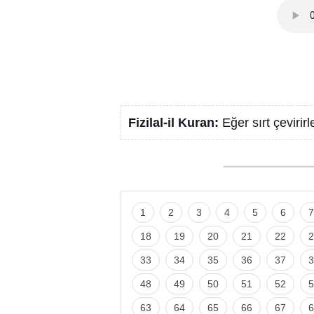
Fizilal-il Kuran:
Eğer sırt çeviri
1
2
3
4
5
6
7
18
19
20
21
22
2
33
34
35
36
37
3
48
49
50
51
52
5
63
64
65
66
67
6