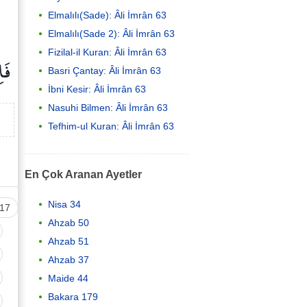
Elmalılı(Sade): Âli İmrân 63
Elmalılı(Sade 2): Âli İmrân 63
Fizilal-il Kuran: Âli İmrân 63
فَا
Basri Çantay: Âli İmrân 63
İbni Kesir: Âli İmrân 63
Nasuhi Bilmen: Âli İmrân 63
Tefhim-ul Kuran: Âli İmrân 63
En Çok Aranan Ayetler
Nisa 34
17
Ahzab 50
Ahzab 51
Ahzab 37
Maide 44
Bakara 179