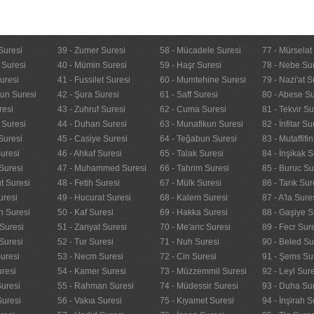
Suresi
39 - Zumer Suresi
58 - Mücadele Suresi
77 - Mürselat
 Suresi
40 - Mümin Suresi
59 - Haşr Suresi
78 - Nebe Su
uresi
41 - Fussilet Suresi
60 - Mumtehine Suresi
79 - Nazi'at S
nun Suresi
42 - Şura Suresi
61 - Saff Suresi
80 - Abese Su
resi
43 - Zuhruf Suresi
62 - Cuma Suresi
81 - Tekvir Su
 Suresi
44 - Duhan Suresi
63 - Munafikun Suresi
82 - İnfitar Su
Suresi
45 - Casiye Suresi
64 - Teğabun Suresi
83 - Mutaffifi
uresi
46 - Ahkaf Suresi
65 - Talak Suresi
84 - İnşikak S
Suresi
47 - Muhammed Suresi
66 - Tahrim Suresi
85 - Buruc Su
t Suresi
48 - Fetih Suresi
67 - Mülk Suresi
86 - Tarık Sur
uresi
49 - Hucurat Suresi
68 - Kalem Suresi
87 - A'la Sure
n Suresi
50 - Kaf Suresi
69 - Hakka Suresi
88 - Gaşiye S
Suresi
51 - Zariyat Suresi
70 - Me'aric Suresi
89 - Fecr Sur
Suresi
52 - Tur Suresi
71 - Nuh Suresi
90 - Beled Su
uresi
53 - Necm Suresi
72 - Cin Suresi
91 - Şems Su
uresi
54 - Kamer Suresi
73 - Müzzemmil Suresi
92 - Leyl Sur
Suresi
55 - Rahman Suresi
74 - Müdessir Suresi
93 - Duha Su
Suresi
56 - Vakıa Suresi
75 - Kıyamet Suresi
94 - İnşirah S