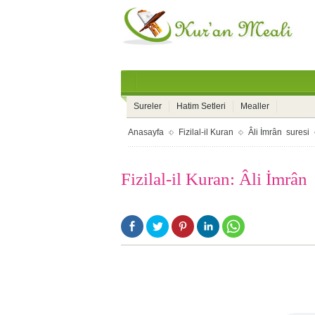
Sureler
Hatim Setleri
Mealler
Anasayfa
Fizilal-il Kuran
Âli İmrân suresi
Fizilal-il Kuran: Âli İmrân