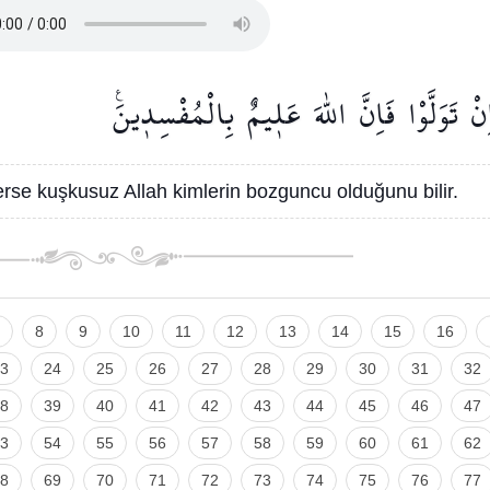
ِنْ
تَوَلَّوْا
فَاِنَّ
اللّٰهَ
عَل۪يمٌ
بِالْمُفْسِد۪ينَ۟
rlerse kuşkusuz Allah kimlerin bozguncu olduğunu bilir.
8
9
10
11
12
13
14
15
16
3
24
25
26
27
28
29
30
31
32
8
39
40
41
42
43
44
45
46
47
3
54
55
56
57
58
59
60
61
62
8
69
70
71
72
73
74
75
76
77