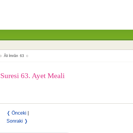
Âli İmrân 63
 Suresi 63. Ayet Meali
❬ Önceki
|
Sonraki ❭