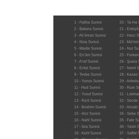
1 - Fatiha Suresi
20 - Ta-Ha 
2 - Bakara Suresi
21 - Enbiyâ
3 - Ali İmran Suresi
22 - Hacc S
4 - Nisa Suresi
23 - Mü'mi
5 - Maide Suresi
24 - Nur Su
6 - En’âm Suresi
25 - Furkan
7 - A'raf Suresi
26 - Şuara 
8 - Enfal Suresi
27 - Neml S
9 - Tevbe Suresi
28 - Kasas 
10 - Yunus Suresi
29 - Ankebu
11 - Hud Suresi
30 - Rum S
12 - Yusuf Suresi
31 - Lokma
13 - Ra'd Suresi
32 - Secde 
14 - İbrahim Suresi
33 - Ahzab 
15 - Hicr Suresi
34 - Sebe S
16 - Nahl Suresi
35 - Fatır S
17 - İsra Suresi
36 - Yasin 
18 - Kehf Suresi
37 - Saffat 