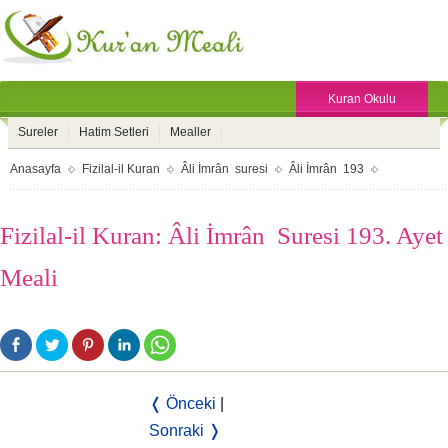
Kuran Okulu
Sureler
Hatim Setleri
Mealler
Anasayfa
Fizilal-il Kuran
Âli İmrân suresi
Âli İmrân 193
Fizilal-il Kuran: Âli İmrân Suresi 193. Ayet
Meali
❬ Önceki
|
Sonraki ❭