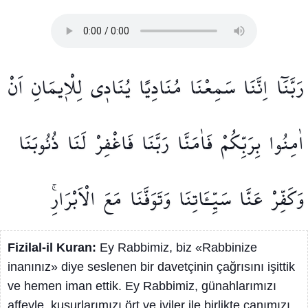
رَبَّنَٓا
اِنَّنَا
سَمِعْنَا
مُنَادِيًا
يُنَاد۪ي
لِلْا۪يمَانِ
اَنْ
اٰمِنُوا
بِرَبِّكُمْ
فَاٰمَنَّاۗ
رَبَّنَا
فَاغْفِرْ
لَنَا
ذُنُوبَنَا
وَكَفِّرْ
عَنَّا
سَيِّـَٔاتِنَا
وَتَوَفَّنَا
مَعَ
الْاَبْرَارِۚ
Fizilal-il Kuran:
Ey Rabbimiz, biz «Rabbinize
inanınız» diye seslenen bir davetçinin çağrısını işittik
ve hemen iman ettik. Ey Rabbimiz, günahlarımızı
affeyle, kusurlarımızı ört ve iyiler ile birlikte canımızı