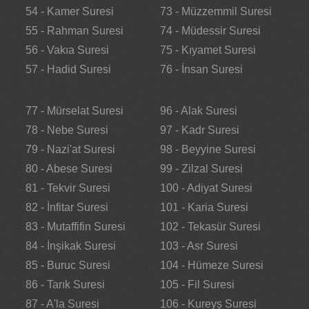
54 - Kamer Suresi
73 - Müzzemmil Suresi
55 - Rahman Suresi
74 - Müdessir Suresi
56 - Vakıa Suresi
75 - Kıyamet Suresi
57 - Hadid Suresi
76 - İnsan Suresi
77 - Mürselat Suresi
96 - Alak Suresi
78 - Nebe Suresi
97 - Kadr Suresi
79 - Nazi'at Suresi
98 - Beyyine Suresi
80 - Abese Suresi
99 - Zilzal Suresi
81 - Tekvir Suresi
100 - Adiyat Suresi
82 - İnfitar Suresi
101 - Karia Suresi
83 - Mutaffifin Suresi
102 - Tekasür Suresi
84 - İnşikak Suresi
103 - Asr Suresi
85 - Buruc Suresi
104 - Hümeze Suresi
86 - Tarık Suresi
105 - Fil Suresi
87 - A'la Suresi
106 - Kureyş Suresi