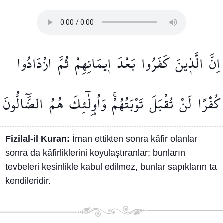
اِنَّ
الَّذ۪ينَ
كَفَرُوا
بَعْدَ
ا۪يمَانِهِمْ
ثُمَّ
ازْدَادُوا
كُفْرًا
لَنْ
تُقْبَلَ
تَوْبَتُهُمْۚ
وَاُو۬لٰٓئِكَ
هُمُ
الضَّٓالُّونَ
Fizilal-il Kuran:
İman ettikten sonra kâfir olanlar
sonra da kâfirliklerini koyulaştıranlar; bunların
tevbeleri kesinlikle kabul edilmez, bunlar sapıkların ta
kendileridir.