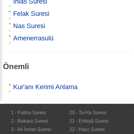
İhlas Sûresi
Felak Suresi
Nas Suresi
Amenerrasulü
Önemli
Kur'anı Kerimi Anlama
1 - Fatiha Suresi
20 - Ta-Ha Suresi
2 - Bakara Suresi
21 - Enbiyâ Suresi
3 - Ali İmran Suresi
22 - Hacc Suresi