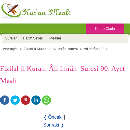
Kuran Okulu
Sureler
Hatim Setleri
Mealler
Anasayfa
Fizilal-il Kuran
Âli İmrân suresi
Âli İmrân 90
Fizilal-il Kuran: Âli İmrân Suresi 90. Ayet
Meali
❬ Önceki
|
Sonraki ❭