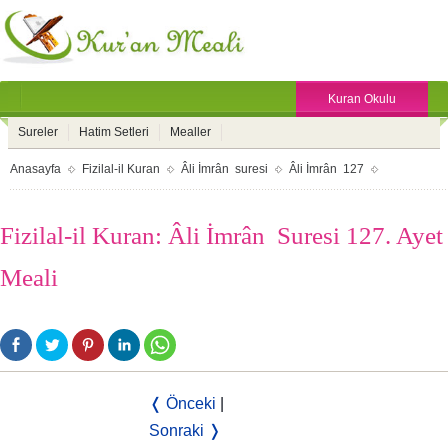
Kuran Okulu
Sureler
Hatim Setleri
Mealler
Anasayfa
Fizilal-il Kuran
Âli İmrân suresi
Âli İmrân 127
Fizilal-il Kuran: Âli İmrân Suresi 127. Ayet
Meali
❬ Önceki
|
Sonraki ❭