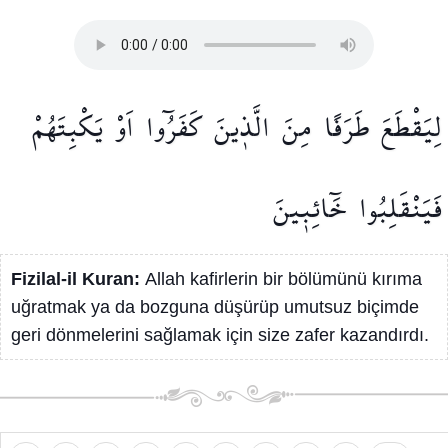
لِيَقْطَعَ
طَرَفًا
مِنَ
الَّذ۪ينَ
كَفَرُٓوا
اَوْ
يَكْبِتَهُمْ
فَيَنْقَلِبُوا
خَٓائِب۪ينَ
Fizilal-il Kuran:
Allah kafirlerin bir bölümünü kırıma
uğratmak ya da bozguna düşürüp umutsuz biçimde
geri dönmelerini sağlamak için size zafer kazandırdı.