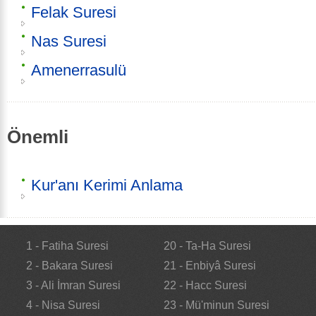
Felak Suresi
Nas Suresi
Amenerrasulü
Önemli
Kur'anı Kerimi Anlama
1 - Fatiha Suresi
20 - Ta-Ha Suresi
2 - Bakara Suresi
21 - Enbiyâ Suresi
3 - Ali İmran Suresi
22 - Hacc Suresi
4 - Nisa Suresi
23 - Mü'minun Suresi