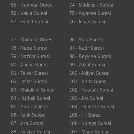
55 - Rahman Suresi
74 - Müdessir Suresi
56 - Vakıa Suresi
75 - Kıyamet Suresi
57 - Hadid Suresi
76 - İnsan Suresi
77 - Mürselat Suresi
96 - Alak Suresi
78 - Nebe Suresi
97 - Kadr Suresi
79 - Nazi'at Suresi
98 - Beyyine Suresi
80 - Abese Suresi
99 - Zilzal Suresi
81 - Tekvir Suresi
100 - Adiyat Suresi
82 - İnfitar Suresi
101 - Karia Suresi
83 - Mutaffifin Suresi
102 - Tekasür Suresi
84 - İnşikak Suresi
103 - Asr Suresi
85 - Buruc Suresi
104 - Hümeze Suresi
86 - Tarık Suresi
105 - Fil Suresi
87 - A'la Suresi
106 - Kureyş Suresi
88 - Gaşiye Suresi
107 - Maun Suresi