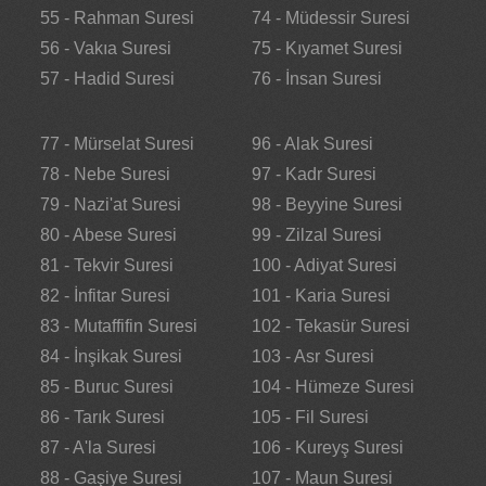
55 - Rahman Suresi
74 - Müdessir Suresi
56 - Vakıa Suresi
75 - Kıyamet Suresi
57 - Hadid Suresi
76 - İnsan Suresi
77 - Mürselat Suresi
96 - Alak Suresi
78 - Nebe Suresi
97 - Kadr Suresi
79 - Nazi'at Suresi
98 - Beyyine Suresi
80 - Abese Suresi
99 - Zilzal Suresi
81 - Tekvir Suresi
100 - Adiyat Suresi
82 - İnfitar Suresi
101 - Karia Suresi
83 - Mutaffifin Suresi
102 - Tekasür Suresi
84 - İnşikak Suresi
103 - Asr Suresi
85 - Buruc Suresi
104 - Hümeze Suresi
86 - Tarık Suresi
105 - Fil Suresi
87 - A'la Suresi
106 - Kureyş Suresi
88 - Gaşiye Suresi
107 - Maun Suresi