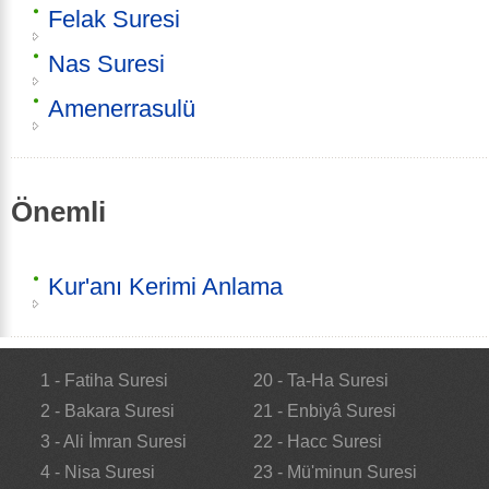
Felak Suresi
Nas Suresi
Amenerrasulü
Önemli
Kur'anı Kerimi Anlama
1 - Fatiha Suresi
20 - Ta-Ha Suresi
2 - Bakara Suresi
21 - Enbiyâ Suresi
3 - Ali İmran Suresi
22 - Hacc Suresi
4 - Nisa Suresi
23 - Mü'minun Suresi