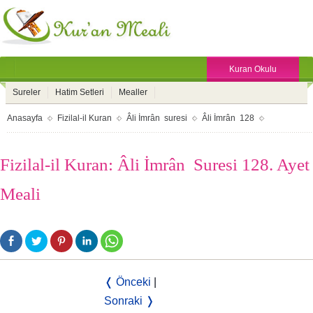
Kuran Okulu
Sureler
Hatim Setleri
Mealler
Anasayfa
Fizilal-il Kuran
Âli İmrân suresi
Âli İmrân 128
Fizilal-il Kuran: Âli İmrân Suresi 128. Ayet
Meali
❬ Önceki
|
Sonraki ❭