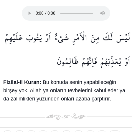
لَيْسَ
لَكَ
مِنَ
الْاَمْرِ
شَيْءٌ
اَوْ
يَتُوبَ
عَلَيْهِمْ
اَوْ
يُعَذِّبَهُمْ
فَاِنَّهُمْ
ظَالِمُونَ
Fizilal-il Kuran:
Bu konuda senin yapabileceğin
birşey yok. Allah ya onların tevbelerini kabul eder ya
da zalimlikleri yüzünden onları azaba çarptırır.