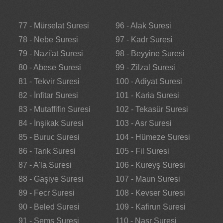
77 - Mürselat Suresi
96 - Alak Suresi
78 - Nebe Suresi
97 - Kadr Suresi
79 - Nazi'at Suresi
98 - Beyyine Suresi
80 - Abese Suresi
99 - Zilzal Suresi
81 - Tekvir Suresi
100 - Adiyat Suresi
82 - İnfitar Suresi
101 - Karia Suresi
83 - Mutaffifin Suresi
102 - Tekasür Suresi
84 - İnşikak Suresi
103 - Asr Suresi
85 - Buruc Suresi
104 - Hümeze Suresi
86 - Tarık Suresi
105 - Fil Suresi
87 - A'la Suresi
106 - Kureyş Suresi
88 - Gaşiye Suresi
107 - Maun Suresi
89 - Fecr Suresi
108 - Kevser Suresi
90 - Beled Suresi
109 - Kafirun Suresi
91 - Şems Suresi
110 - Nasr Suresi