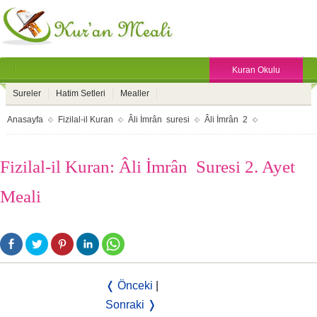
Kuran Okulu
Sureler
Hatim Setleri
Mealler
Anasayfa
Fizilal-il Kuran
Âli İmrân suresi
Âli İmrân 2
Fizilal-il Kuran: Âli İmrân Suresi 2. Ayet
Meali
❬ Önceki
|
Sonraki ❭