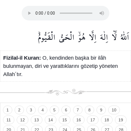
اَللّٰهُ
لَٓا
اِلٰهَ
اِلَّا
هُوَۙ
الْحَيُّ
الْقَيُّومُۜ
Fizilal-il Kuran:
O, kendinden başka bir ilâh
bulunmayan, diri ve yarattıklarını gözetip yöneten
Allah´tır.
1
2
3
4
5
6
7
8
9
10
11
12
13
14
15
16
17
18
19
20
21
22
23
24
25
26
27
28