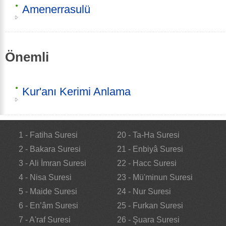
Amenerrasulü
Önemli
Kur'anı Kerimi Anlama
1 - Fatiha Suresi
20 - Ta-Ha Suresi
2 - Bakara Suresi
21 - Enbiyâ Suresi
3 - Ali İmran Suresi
22 - Hacc Suresi
4 - Nisa Suresi
23 - Mü'minun Suresi
5 - Maide Suresi
24 - Nur Suresi
6 - En’âm Suresi
25 - Furkan Suresi
7 - A'raf Suresi
26 - Şuara Suresi