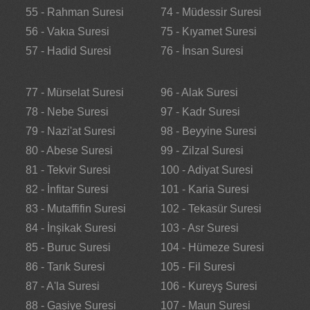
55 - Rahman Suresi
74 - Müdessir Suresi
56 - Vakıa Suresi
75 - Kıyamet Suresi
57 - Hadid Suresi
76 - İnsan Suresi
77 - Mürselat Suresi
96 - Alak Suresi
78 - Nebe Suresi
97 - Kadr Suresi
79 - Nazi'at Suresi
98 - Beyyine Suresi
80 - Abese Suresi
99 - Zilzal Suresi
81 - Tekvir Suresi
100 - Adiyat Suresi
82 - İnfitar Suresi
101 - Karia Suresi
83 - Mutaffifin Suresi
102 - Tekasür Suresi
84 - İnşikak Suresi
103 - Asr Suresi
85 - Buruc Suresi
104 - Hümeze Suresi
86 - Tarık Suresi
105 - Fil Suresi
87 - A'la Suresi
106 - Kureyş Suresi
88 - Gaşiye Suresi
107 - Maun Suresi