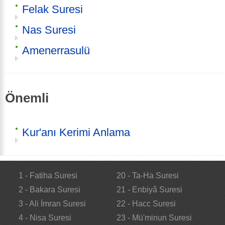
Felak Suresi
Nas Suresi
Amenerrasulü
Önemli
Kur'anı Kerimi Anlama
1 - Fatiha Suresi
20 - Ta-Ha Suresi
2 - Bakara Suresi
21 - Enbiyâ Suresi
3 - Ali İmran Suresi
22 - Hacc Suresi
4 - Nisa Suresi
23 - Mü'minun Suresi