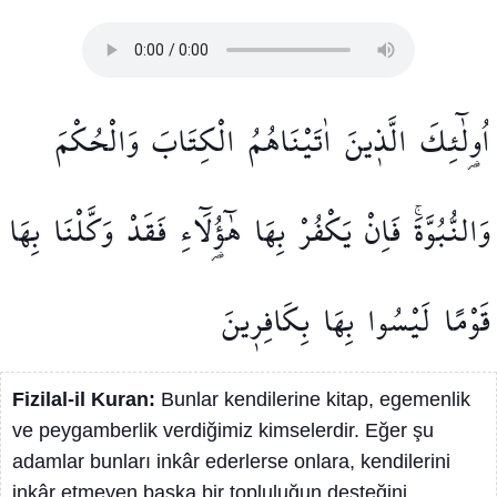
اُو۬لٰٓئِكَ
الَّذ۪ينَ
اٰتَيْنَاهُمُ
الْكِتَابَ
وَالْحُكْمَ
وَالنُّبُوَّةَۚ
فَاِنْ
يَكْفُرْ
بِهَا
هٰٓؤُ۬لَٓاءِ
فَقَدْ
وَكَّلْنَا
بِهَا
قَوْمًا
لَيْسُوا
بِهَا
بِكَافِر۪ينَ
Fizilal-il Kuran:
Bunlar kendilerine kitap, egemenlik
ve peygamberlik verdiğimiz kimselerdir. Eğer şu
adamlar bunları inkâr ederlerse onlara, kendilerini
inkâr etmeyen başka bir topluluğun desteğini