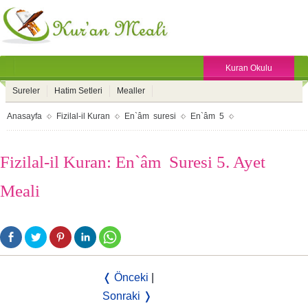
Kuran Okulu
Sureler
Hatim Setleri
Mealler
Anasayfa
Fizilal-il Kuran
En`âm suresi
En`âm 5
Fizilal-il Kuran: En`âm Suresi 5. Ayet
Meali
❬ Önceki
|
Sonraki ❭