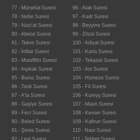
77 - Mürselat Suresi
96 - Alak Suresi
78 - Nebe Suresi
97 - Kadr Suresi
79 - Nazi'at Suresi
98 - Beyyine Suresi
80 - Abese Suresi
99 - Zilzal Suresi
81 - Tekvir Suresi
100 - Adiyat Suresi
82 - İnfitar Suresi
101 - Karia Suresi
83 - Mutaffifin Suresi
102 - Tekasür Suresi
84 - İnşikak Suresi
103 - Asr Suresi
85 - Buruc Suresi
104 - Hümeze Suresi
86 - Tarık Suresi
105 - Fil Suresi
87 - A'la Suresi
106 - Kureyş Suresi
88 - Gaşiye Suresi
107 - Maun Suresi
89 - Fecr Suresi
108 - Kevser Suresi
90 - Beled Suresi
109 - Kafirun Suresi
91 - Şems Suresi
110 - Nasr Suresi
92 - Leyl Suresi
111 - Tebbet Suresi