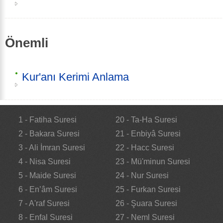
Önemli
Kur'anı Kerimi Anlama
1 - Fatiha Suresi
20 - Ta-Ha Suresi
2 - Bakara Suresi
21 - Enbiyâ Suresi
3 - Ali İmran Suresi
22 - Hacc Suresi
4 - Nisa Suresi
23 - Mü'minun Suresi
5 - Maide Suresi
24 - Nur Suresi
6 - En’âm Suresi
25 - Furkan Suresi
7 - A'raf Suresi
26 - Şuara Suresi
8 - Enfal Suresi
27 - Neml Suresi