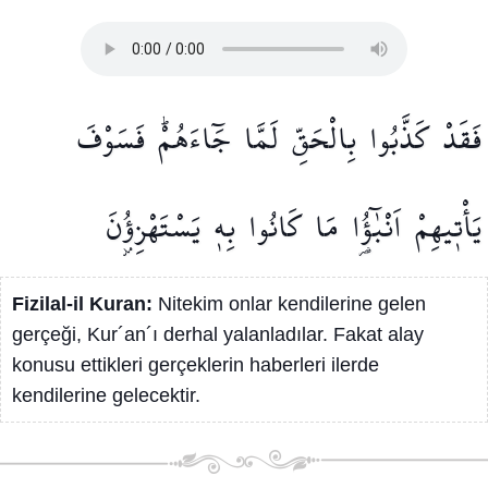
فَقَدْ
كَذَّبُوا
بِالْحَقِّ
لَمَّا
جَٓاءَهُمْۜ
فَسَوْفَ
يَأْت۪يهِمْ
اَنْبٰٓؤُ۬ا
مَا
كَانُوا
بِه۪
يَسْتَهْزِؤُ۫نَ
Fizilal-il Kuran:
Nitekim onlar kendilerine gelen
gerçeği, Kur´an´ı derhal yalanladılar. Fakat alay
konusu ettikleri gerçeklerin haberleri ilerde
kendilerine gelecektir.